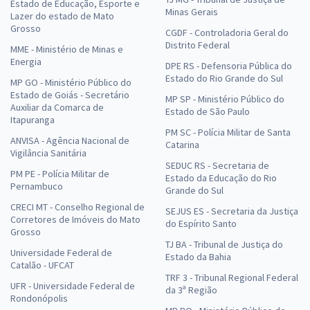
Estado de Educação, Esporte e
Minas Gerais
Lazer do estado de Mato
Grosso
CGDF - Controladoria Geral do
Distrito Federal
MME - Ministério de Minas e
Energia
DPE RS - Defensoria Pública do
Estado do Rio Grande do Sul
MP GO - Ministério Público do
Estado de Goiás - Secretário
MP SP - Ministério Público do
Auxiliar da Comarca de
Estado de São Paulo
Itapuranga
PM SC - Polícia Militar de Santa
ANVISA - Agência Nacional de
Catarina
Vigilância Sanitária
SEDUC RS - Secretaria de
PM PE - Polícia Militar de
Estado da Educação do Rio
Pernambuco
Grande do Sul
CRECI MT - Conselho Regional de
SEJUS ES - Secretaria da Justiça
Corretores de Imóveis do Mato
do Espírito Santo
Grosso
TJ BA - Tribunal de Justiça do
Universidade Federal de
Estado da Bahia
Catalão - UFCAT
TRF 3 - Tribunal Regional Federal
UFR - Universidade Federal de
da 3ª Região
Rondonópolis