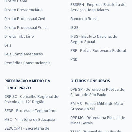
Direito Penal
EBSERH - Empresa Brasileira de
Direito Previdenciário
Serviços Hospitalares
Direito Processual Civil
Banco do Brasil
Direito Processual Penal
IBGE
Direito Tributário
INSS - Instituto Nacional do
Seguro Social
Leis
PRF - Polícia Rodoviária Federal
Leis Complementares
PND
Remédios Constitucionais
PREPARAÇÃO A MÉDIO E A
OUTROS CONCURSOS
LONGO PRAZO
DPE SP - Defensoria Pública do
Estado de São Paulo
CRP SC - Conselho Regional de
Psicologia - 12ª Região
PM MS - Polícia Militar de Mato
Grosso do Sul
SEDF - Professor Temporário
DPE MG - Defensoria Pública de
MEC - Ministério da Educação
Minas Gerais
SEDUC/MT - Secretaria de
TJ MG - Tribunal de Justiça de