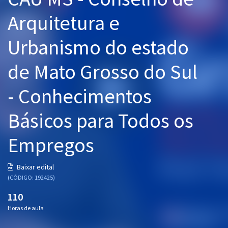
Pós
Arquitetura e
Graduação
Urbanismo do estado
OAB
de Mato Grosso do Sul
Mentorias
- Conhecimentos
Questões grátis
Básicos para Todos os
Conteúdo gratuito
Empregos
Blog
Aprovados
Baixar edital
(CÓDIGO: 192425)
Atendimento
110
Horas de aula