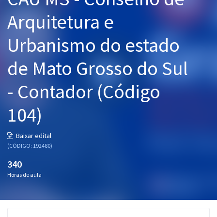
Pós
Arquitetura e
Graduação
Urbanismo do estado
OAB
de Mato Grosso do Sul
Mentorias
- Contador (Código
Questões grátis
104)
Conteúdo gratuito
Baixar edital
Blog
(CÓDIGO: 192480)
Aprovados
340
Horas de aula
Atendimento