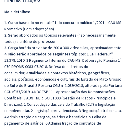
CONCURSO CAU/MS!
Mais detalhes:
1. Curso baseado no edital nº 1 do concurso público 1/2021 – CAU-MS -
Normativo (Com adaptações)
2. Serão abordados os tópicos relevantes (não necessariamente
todos) a critério do professor.
3. Carga horária prevista: de 200 a 300 videoaulas, aproximadamente.
4. Não serão abordados os seguintes tópicos:
1 Lei Federal nº
12.378/2010. 2 Regimento Interno do CAU-MS: Deliberação Plenária 1º
070-DPOMS-0083-07.2018. Defesa dos direitos do
consumidor, Atualidades e contextos históricos, geográficos,
sociais, políticos, econômicos e culturais do Estado de Mato Grosso
do Sul e do Brasil. 3 Portaria CGU nº 1.089/2018, alterada pela Portaria
CGU nº 57/2019. 4 NBC TSP 11 - Apresentação das Demonstrações
Contábeis. 5 ABNT NBR ISO 31000 (Gestão de Riscos - Princípios e
Diretrizes). 1 Consolidação das Leis do Trabalho (CLT) e legislação
complementar. 2 Legislação previdenciária. 3 Negociação trabalhista.
4 Administração de cargos, salários e benefícios. 5 Folha de
pagamento de salários. 6 Administração de contratos de