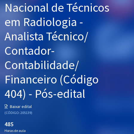
Nacional de Técnicos
Pós
em Radiologia -
Graduação
Analista Técnico/
OAB
Contador-
Mentorias
Contabilidade/
Questões grátis
Conteúdo gratuito
Financeiro (Código
Blog
404) - Pós-edital
Aprovados
Baixar edital
(CÓDIGO: 205139)
Atendimento
485
Horas de aula