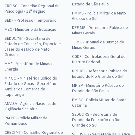
Estado de São Paulo
CRP SC - Conselho Regional de
Psicologia - 12ª Região
PM MS - Polícia Militar de Mato
Grosso do Sul
SEDF - Professor Temporário
DPE MG - Defensoria Pública de
MEC - Ministério da Educação
Minas Gerais
SEDUC/MT - Secretaria de
TJ MG - Tribunal de Justiça de
Estado de Educação, Esporte e
Minas Gerais
Lazer do estado de Mato
Grosso
CGDF - Controladoria Geral do
Distrito Federal
MME - Ministério de Minas e
Energia
DPE RS - Defensoria Pública do
Estado do Rio Grande do Sul
MP GO - Ministério Público do
Estado de Goiás - Secretário
MP SP - Ministério Público do
Auxiliar da Comarca de
Estado de São Paulo
Itapuranga
PM SC - Polícia Militar de Santa
ANVISA - Agência Nacional de
Catarina
Vigilância Sanitária
SEDUC RS - Secretaria de
PM PE - Polícia Militar de
Estado da Educação do Rio
Pernambuco
Grande do Sul
CRECI MT - Conselho Regional de
SEJUS ES - Secretaria da Justiça