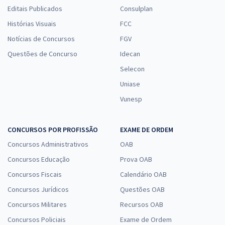
Editais Publicados
Consulplan
Histórias Visuais
FCC
Notícias de Concursos
FGV
Questões de Concurso
Idecan
Selecon
Uniase
Vunesp
CONCURSOS POR PROFISSÃO
EXAME DE ORDEM
Concursos Administrativos
OAB
Concursos Educação
Prova OAB
Concursos Fiscais
Calendário OAB
Concursos Jurídicos
Questões OAB
Concursos Militares
Recursos OAB
Concursos Policiais
Exame de Ordem