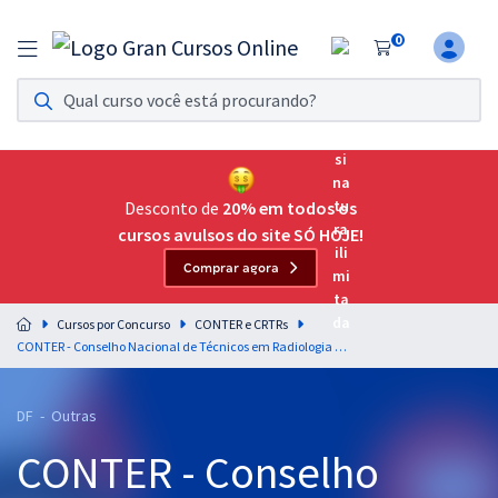
0
Assinatura Ilimitada 11
Acesso a todos os cursos. Teste grátis por 7 dias!
Assinatura OAB Até Passar
Acesso ilimitado a toda preparação para o Exame da
Desconto de
20% em todos os
Ordem, até você passar!
cursos avulsos do site SÓ HOJE!
Comprar agora
Residências Multiprofissionais
Preparação completa e intensiva para as principais
Cursos por Concurso
CONTER e CRTRs
residências em saúde do Brasil
CONTER - Conselho Nacional de Técnicos em Radiologia - Analista Técnico/ Contador-Contabilidade/ Financeiro (Código 404) - Pós-edital
Concursos
DF - Outras
Assinatura Ilimitada
CONTER - Conselho
Cursos 20% OFF