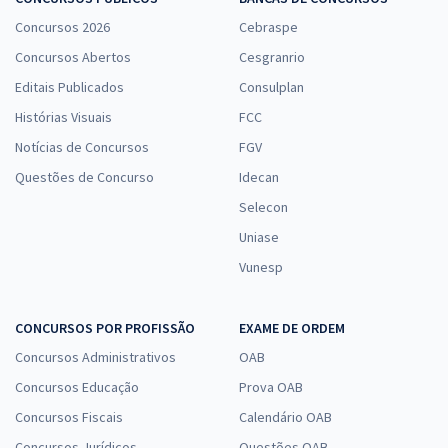
Concursos 2026
Cebraspe
Concursos Abertos
Cesgranrio
Editais Publicados
Consulplan
Histórias Visuais
FCC
Notícias de Concursos
FGV
Questões de Concurso
Idecan
Selecon
Uniase
Vunesp
CONCURSOS POR PROFISSÃO
EXAME DE ORDEM
Concursos Administrativos
OAB
Concursos Educação
Prova OAB
Concursos Fiscais
Calendário OAB
Concursos Jurídicos
Questões OAB