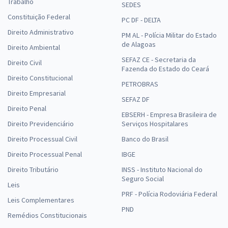
Trabalho
SEDES
Constituição Federal
PC DF - DELTA
Direito Administrativo
PM AL - Polícia Militar do Estado
de Alagoas
Direito Ambiental
SEFAZ CE - Secretaria da
Direito Civil
Fazenda do Estado do Ceará
Direito Constitucional
PETROBRAS
Direito Empresarial
SEFAZ DF
Direito Penal
EBSERH - Empresa Brasileira de
Direito Previdenciário
Serviços Hospitalares
Direito Processual Civil
Banco do Brasil
Direito Processual Penal
IBGE
Direito Tributário
INSS - Instituto Nacional do
Seguro Social
Leis
PRF - Polícia Rodoviária Federal
Leis Complementares
PND
Remédios Constitucionais