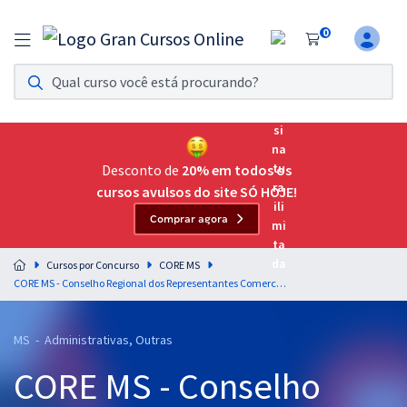
0
Assinatura Ilimitada 11
Acesso a todos os cursos. Teste grátis por 7 dias!
Assinatura OAB Até Passar
Acesso ilimitado a toda preparação para o Exame da
Desconto de
20% em todos os
Ordem, até você passar!
cursos avulsos do site SÓ HOJE!
Comprar agora
Residências Multiprofissionais
Preparação completa e intensiva para as principais
Cursos por Concurso
CORE MS
residências em saúde do Brasil
CORE MS - Conselho Regional dos Representantes Comerciais no Estado de MS - Conhecimentos Básicos para os Cargos de Técnico Nível Médio
Concursos
MS - Administrativas, Outras
Assinatura Ilimitada
CORE MS - Conselho
Cursos 20% OFF