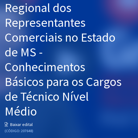
Regional dos
Pós
Representantes
Graduação
Comerciais no Estado
OAB
de MS -
Mentorias
Conhecimentos
Questões grátis
Conteúdo gratuito
Básicos para os Cargos
Blog
de Técnico Nível
Aprovados
Médio
Atendimento
Baixar edital
(CÓDIGO: 207648)