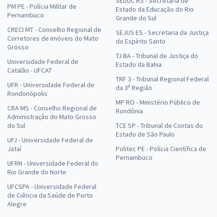
SEDUC RS - Secretaria de
PM PE - Polícia Militar de
Estado da Educação do Rio
Pernambuco
Grande do Sul
CRECI MT - Conselho Regional de
SEJUS ES - Secretaria da Justiça
Corretores de Imóveis do Mato
do Espírito Santo
Grosso
TJ BA - Tribunal de Justiça do
Universidade Federal de
Estado da Bahia
Catalão - UFCAT
TRF 3 - Tribunal Regional Federal
UFR - Universidade Federal de
da 3ª Região
Rondonópolis
MP RO - Ministério Público de
CRA MS - Conselho Regional de
Rondônia
Administração do Mato Grosso
do Sul
TCE SP - Tribunal de Contas do
Estado de São Paulo
UFJ - Universidade Federal de
Jataí
Politec PE - Polícia Científica de
Pernambuco
UFRN - Universidade Federal do
Rio Grande do Norte
UFCSPA - Universidade Federal
de Ciência da Saúde de Porto
Alegre