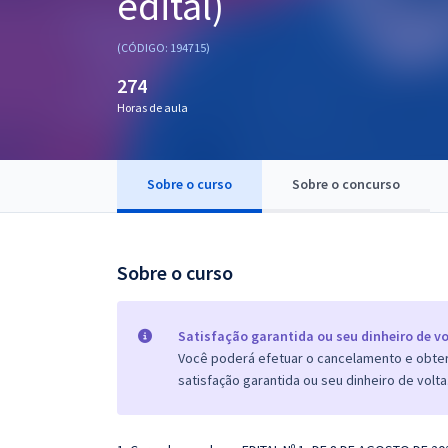
edital)
Pós
(CÓDIGO: 194715)
Graduação
274
Horas de aula
OAB
Mentorias
Sobre o curso
Sobre o concurso
Questões grátis
Conteúdo gratuito
Sobre o curso
Blog
Aprovados
Satisfação garantida ou seu dinheiro de vo
Você poderá efetuar o cancelamento e obter 
satisfação garantida ou seu dinheiro de volta
Atendimento