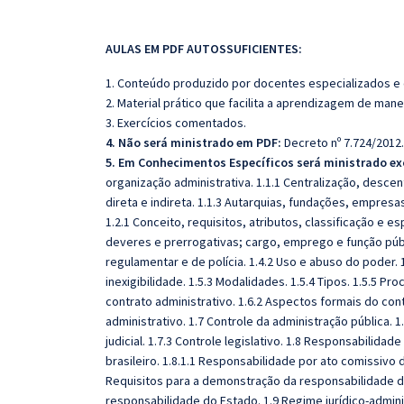
AULAS EM PDF AUTOSSUFICIENTES:
1. Conteúdo produzido por docentes especializados e
2. Material prático que facilita a aprendizagem de mane
3. Exercícios comentados.
4. Não será ministrado em PDF:
Decreto nº 7.724/2012.
5. Em Conhecimentos Específicos será ministrado ex
organização administrativa. 1.1.1 Centralização, desce
direta e indireta. 1.1.3 Autarquias, fundações, empresa
1.2.1 Conceito, requisitos, atributos, classificação e e
deveres e prerrogativas; cargo, emprego e função públic
regulamentar e de polícia. 1.4.2 Uso e abuso do poder. 1.
inexigibilidade. 1.5.3 Modalidades. 1.5.4 Tipos. 1.5.5 P
contrato administrativo. 1.6.2 Aspectos formais do con
administrativo. 1.7 Controle da administração pública. 1
judicial. 1.7.3 Controle legislativo. 1.8 Responsabilidade
brasileiro. 1.8.1.1 Responsabilidade por ato comissivo 
Requisitos para a demonstração da responsabilidade d
responsabilidade do Estado. 1.9 Regime jurídico-administ