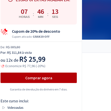
07
46
12
:
:
HORAS
MIN
SEG
Cupom de 20% de desconto
Cupom ativado:
GRAN20-OFF
De:
R$ 389,80
Por:
R$ 311,84
à vista
R$ 25,99
ou
12x de
Economize R$ 77,96 (-20%)
Comprar agora
Garantia de devolução do dinheiro em 7 dias.
Este curso inclui:
Videoaulas