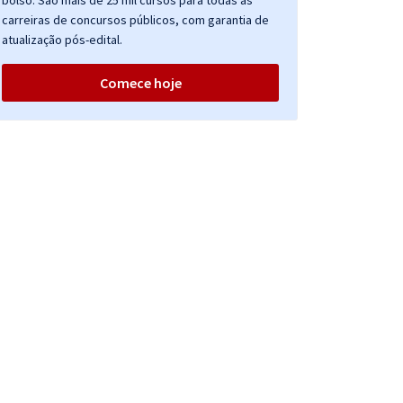
bolso. São mais de 25 mil cursos para todas as
carreiras de concursos públicos, com garantia de
atualização pós-edital.
Comece hoje