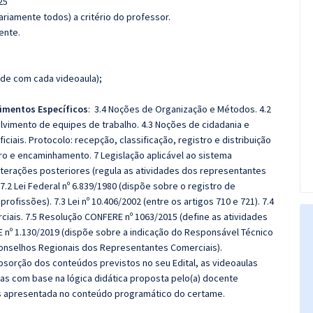
25
riamente todos) a critério do professor.
ente.
de com cada videoaula);
imentos Específicos
:
3.4 Noções de Organização e Métodos. 4.2
lvimento de equipes de trabalho.
4.3 Noções de cidadania e
ciais. Protocolo: recepção, classificação, registro e distribuição
o e encaminhamento. 7 Legislação aplicável ao sistema
alterações posteriores (regula as atividades dos representantes
.2 Lei Federal nº 6.839/1980 (dispõe sobre o registro de
ofissões). 7.3 Lei nº 10.406/2002 (entre os artigos 710 e 721). 7.4
ciais. 7.5 Resolução CONFERE nº 1063/2015 (define as atividades
E nº 1.130/2019 (dispõe sobre a indicação do Responsável Técnico
onselhos Regionais dos Representantes Comerciais).
sorção dos conteúdos previstos no seu Edital, as videoaulas
as com base na lógica didática proposta pelo(a) docente
s apresentada no conteúdo programático do certame.