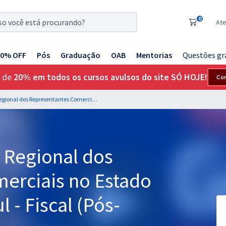
0
At
20% OFF
Pós
Graduação
OAB
Mentorias
Questões gr
 de
20% em todos os cursos avulsos do site SÓ HOJE!
Co
CORE RS - Conselho Regional dos Representantes Comerciais no Estado do Rio Grande do Sul - Fiscal (Pós-edital)
 Regional dos
erciais no Estado
 - Fiscal (Pós-