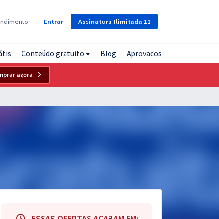
Assinatura
Ilimitada
11
endimento
Entrar
átis
Conteúdo gratuito
Blog
Aprovados
mprar agora
ESSAS OFERTAS ACABAM EM: