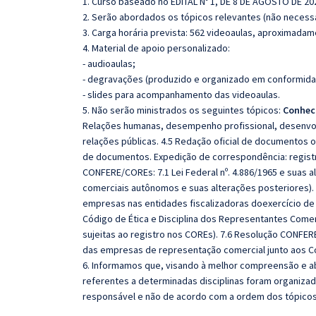
1. Curso baseado no
EDITAL Nº 1, DE 8 DE AGOSTO DE 20
2. Serão abordados os tópicos relevantes (não necessa
3. Carga horária prevista: 562 videoaulas, aproximadam
4. Material de apoio personalizado:
- audioaulas;
- degravações (produzido e organizado em conformida
- slides para acompanhamento das videoaulas.
5. Não serão ministrados os seguintes tópicos:
Conhec
Relações humanas, desempenho profissional, desenvo
relações públicas. 4.5 Redação oficial de documentos ofi
de documentos. Expedição de correspondência: registr
CONFERE/COREs: 7.1 Lei Federal nº. 4.886/1965 e suas 
comerciais autônomos e suas alterações posteriores). 7
empresas nas entidades fiscalizadoras doexercício de pr
Código de Ética e Disciplina dos Representantes Comer
sujeitas ao registro nos COREs). 7.6 Resolução CONFER
das empresas de representação comercial junto aos C
6. Informamos que, visando à melhor compreensão e ab
referentes a determinadas disciplinas foram organizad
responsável e não de acordo com a ordem dos tópico