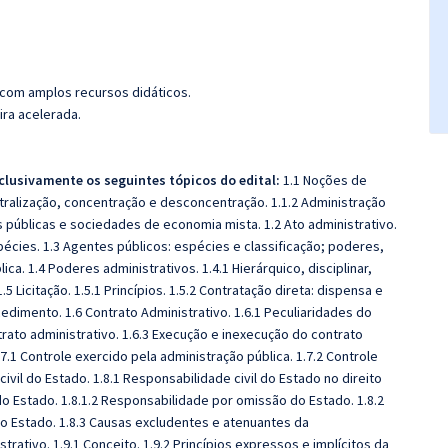
 com amplos recursos didáticos.
ira acelerada.
clusivamente os seguintes tópicos do edital:
1.1 Noções de
ntralização, concentração e desconcentração. 1.1.2 Administração
s públicas e sociedades de economia mista. 1.2 Ato administrativo.
spécies. 1.3 Agentes públicos: espécies e classificação; poderes,
a. 1.4 Poderes administrativos. 1.4.1 Hierárquico, disciplinar,
5 Licitação. 1.5.1 Princípios. 1.5.2 Contratação direta: dispensa e
rocedimento. 1.6 Contrato Administrativo. 1.6.1 Peculiaridades do
trato administrativo. 1.6.3 Execução e inexecução do contrato
.7.1 Controle exercido pela administração pública. 1.7.2 Controle
 civil do Estado. 1.8.1 Responsabilidade civil do Estado no direito
do Estado. 1.8.1.2 Responsabilidade por omissão do Estado. 1.8.2
o Estado. 1.8.3 Causas excludentes e atenuantes da
rativo. 1.9.1 Conceito. 1.9.2 Princípios expressos e implícitos da