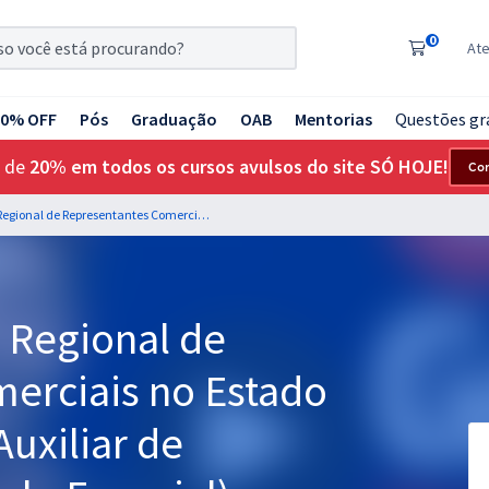
0
At
20% OFF
Pós
Graduação
OAB
Mentorias
Questões gr
 de
20% em todos os cursos avulsos do site SÓ HOJE!
Co
CORE SC - Conselho Regional de Representantes Comerciais no Estado de Santa Catarina - Auxiliar de Contabilidade (Módulo Especial)
 Regional de
erciais no Estado
Auxiliar de