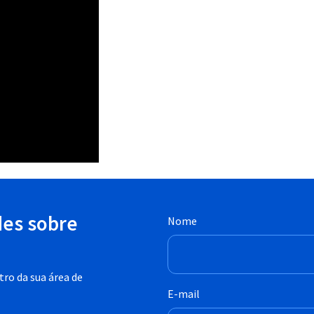
des sobre
Nome
ro da sua área de
E-mail