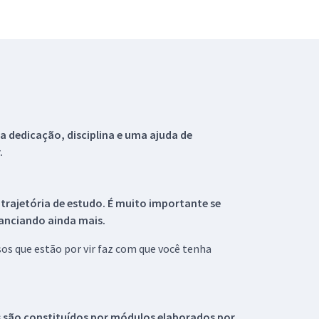
 dedicação, disciplina e uma ajuda de
.
 trajetória de estudo. É muito importante se
tanciando ainda mais.
s que estão por vir faz com que você tenha
s são constituídos por módulos elaborados por