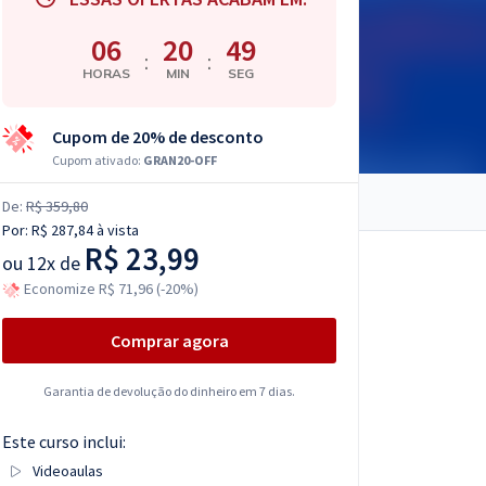
06
20
48
:
:
HORAS
MIN
SEG
Cupom de 20% de desconto
Cupom ativado:
GRAN20-OFF
De:
R$ 359,80
Por:
R$ 287,84
à vista
R$ 23,99
ou
12x de
Economize R$ 71,96 (-20%)
Comprar agora
Garantia de devolução do dinheiro em 7 dias.
Este curso inclui:
Videoaulas