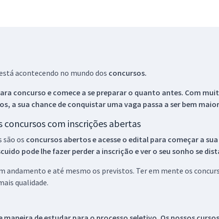
ue está acontecendo no mundo dos
concursos.
ara concurso e comece a se preparar o quanto antes. Com muita
os, a sua chance de conquistar uma vaga passa a ser bem maior
os concursos com inscrições abertas
s são os
concursos abertos e acesse o edital para começar a sua
ido pode lhe fazer perder a inscrição e ver o seu sonho se dis
 em andamento e até mesmo os previstos. Ter em mente os concurso
ais qualidade.
 maneira de estudar para o processo seletivo. Os nossos curso