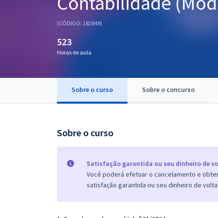
Contabilidade (Mód
Pós
(CÓDIGO: 182849)
Graduação
523
Horas de aula
OAB
Mentorias
Sobre o curso
Sobre o concurso
Questões grátis
Conteúdo gratuito
Sobre o curso
Blog
Aprovados
Satisfação garantida ou seu dinheiro de vo
Você poderá efetuar o cancelamento e obter 
satisfação garantida ou seu dinheiro de volta
Atendimento