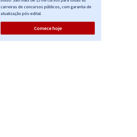
bolso. São mais de 25 mil cursos para todas as
carreiras de concursos públicos, com garantia de
atualização pós-edital.
Comece hoje