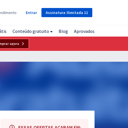
Assinatura
Ilimitada
11
endimento
Entrar
átis
Conteúdo gratuito
Blog
Aprovados
mprar agora
ESSAS OFERTAS ACABAM EM: