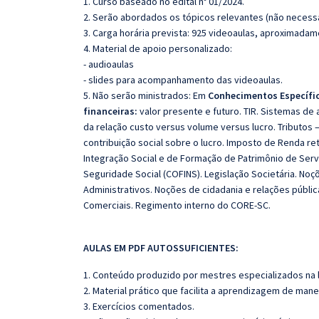
1. Curso baseado no edital nº 01/2024.
2. Serão abordados os tópicos relevantes (não necessa
3. Carga horária prevista: 925 videoaulas, aproximadam
4. Material de apoio personalizado:
- audioaulas
- slides para acompanhamento das videoaulas.
5. Não serão ministrados:
Em
Conhecimentos Específi
financeiras:
valor presente e futuro.
TIR.
Sistemas de 
da relação custo versus volume versus lucro.
Tributos 
contribuição social sobre o lucro.
Imposto de Renda reti
Integração Social e de Formação de Patrimônio de Serv
Seguridade Social (COFINS).
Legislação Societária.
Noçõ
Administrativos.
Noções de cidadania e relações públic
Comerciais.
Regimento interno do CORE-SC.
AULAS EM PDF AUTOSSUFICIENTES:
1. Conteúdo produzido por mestres especializados na 
2. Material prático que facilita a aprendizagem de mane
3. Exercícios comentados.