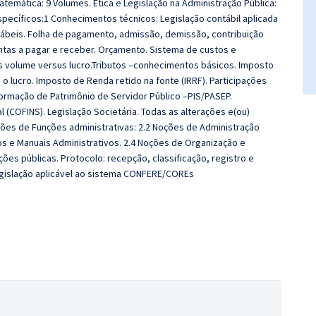
atemática: 9 Volumes. Ética e Legislação na Administração Pública:
specíficos:1 Conhecimentos técnicos: Legislação contábil aplicada
ábeis. Folha de pagamento, admissão, demissão, contribuição
Contas a pagar e receber. Orçamento. Sistema de custos e
us volume versus lucro.Tributos –conhecimentos básicos. Imposto
 o lucro. Imposto de Renda retido na fonte (IRRF). Participações
ormação de Patrimônio de Servidor Público –PIS/PASEP.
 (COFINS). Legislação Societária. Todas as alterações e(ou)
oções de Funções administrativas: 2.2 Noções de Administração
s e Manuais Administrativos. 2.4 Noções de Organização e
ões públicas. Protocolo: recepção, classificação, registro e
egislação aplicável ao sistema CONFERE/COREs