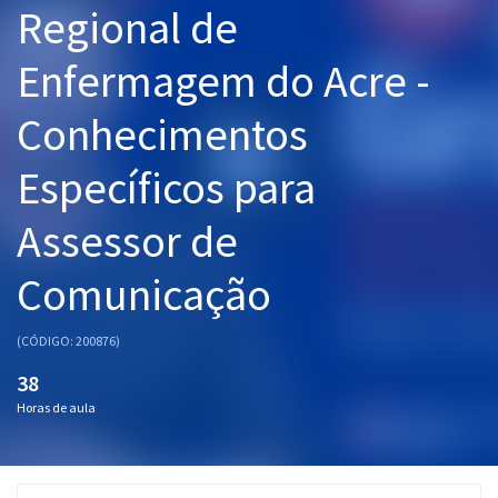
Regional de
Pós
Enfermagem do Acre -
Graduação
Conhecimentos
OAB
Específicos para
Mentorias
Assessor de
Questões grátis
Conteúdo gratuito
Comunicação
Blog
(CÓDIGO: 200876)
Aprovados
38
Horas de aula
Atendimento