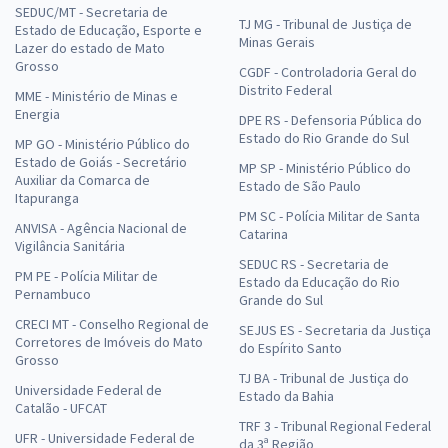
SEDUC/MT - Secretaria de
TJ MG - Tribunal de Justiça de
Estado de Educação, Esporte e
Minas Gerais
Lazer do estado de Mato
Grosso
CGDF - Controladoria Geral do
Distrito Federal
MME - Ministério de Minas e
Energia
DPE RS - Defensoria Pública do
Estado do Rio Grande do Sul
MP GO - Ministério Público do
Estado de Goiás - Secretário
MP SP - Ministério Público do
Auxiliar da Comarca de
Estado de São Paulo
Itapuranga
PM SC - Polícia Militar de Santa
ANVISA - Agência Nacional de
Catarina
Vigilância Sanitária
SEDUC RS - Secretaria de
PM PE - Polícia Militar de
Estado da Educação do Rio
Pernambuco
Grande do Sul
CRECI MT - Conselho Regional de
SEJUS ES - Secretaria da Justiça
Corretores de Imóveis do Mato
do Espírito Santo
Grosso
TJ BA - Tribunal de Justiça do
Universidade Federal de
Estado da Bahia
Catalão - UFCAT
TRF 3 - Tribunal Regional Federal
UFR - Universidade Federal de
da 3ª Região