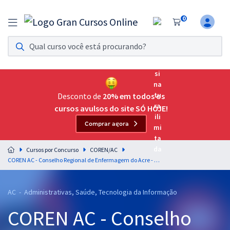
0
Assinatura Ilimitada 11
Acesso a todos os cursos. Teste grátis por 7 dias!
Assinatura OAB Até Passar
Acesso ilimitado a toda preparação para o Exame da
Desconto de
20% em todos os
Ordem, até você passar!
cursos avulsos do site SÓ HOJE!
Comprar agora
Residências Multiprofissionais
Preparação completa e intensiva para as principais
Cursos por Concurso
COREN/AC
residências em saúde do Brasil
COREN AC - Conselho Regional de Enfermagem do Acre - Conhecimentos Específicos para Assessor de Comunicação
Concursos
AC - Administrativas, Saúde, Tecnologia da Informação
Assinatura Ilimitada
COREN AC - Conselho
Cursos 20% OFF