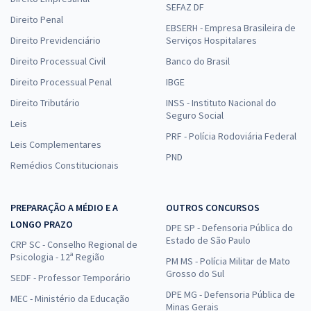
SEFAZ DF
Direito Penal
EBSERH - Empresa Brasileira de
Direito Previdenciário
Serviços Hospitalares
Direito Processual Civil
Banco do Brasil
Direito Processual Penal
IBGE
Direito Tributário
INSS - Instituto Nacional do
Seguro Social
Leis
PRF - Polícia Rodoviária Federal
Leis Complementares
PND
Remédios Constitucionais
PREPARAÇÃO A MÉDIO E A
OUTROS CONCURSOS
LONGO PRAZO
DPE SP - Defensoria Pública do
Estado de São Paulo
CRP SC - Conselho Regional de
Psicologia - 12ª Região
PM MS - Polícia Militar de Mato
Grosso do Sul
SEDF - Professor Temporário
DPE MG - Defensoria Pública de
MEC - Ministério da Educação
Minas Gerais