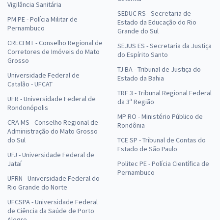
Vigilância Sanitária
SEDUC RS - Secretaria de
PM PE - Polícia Militar de
Estado da Educação do Rio
Pernambuco
Grande do Sul
CRECI MT - Conselho Regional de
SEJUS ES - Secretaria da Justiça
Corretores de Imóveis do Mato
do Espírito Santo
Grosso
TJ BA - Tribunal de Justiça do
Universidade Federal de
Estado da Bahia
Catalão - UFCAT
TRF 3 - Tribunal Regional Federal
UFR - Universidade Federal de
da 3ª Região
Rondonópolis
MP RO - Ministério Público de
CRA MS - Conselho Regional de
Rondônia
Administração do Mato Grosso
do Sul
TCE SP - Tribunal de Contas do
Estado de São Paulo
UFJ - Universidade Federal de
Jataí
Politec PE - Polícia Científica de
Pernambuco
UFRN - Universidade Federal do
Rio Grande do Norte
UFCSPA - Universidade Federal
de Ciência da Saúde de Porto
Alegre