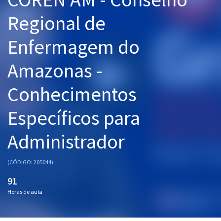
Pós
Regional de
Graduação
Enfermagem do
OAB
Amazonas -
Mentorias
Conhecimentos
Questões grátis
Específicos para
Conteúdo gratuito
Administrador
Blog
Aprovados
(CÓDIGO: 205044)
91
Atendimento
Horas de aula