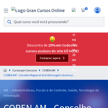
0
Assinatura Ilimitada 11
Acesso a todos os cursos. Teste grátis por 7 dias!
Assinatura OAB Até Passar
Acesso ilimitado a toda preparação para o Exame da
Desconto de
20% em todos os
Ordem, até você passar!
cursos avulsos do site SÓ HOJE!
Comprar agora
Residências Multiprofissionais
Preparação completa e intensiva para as principais
Cursos por Concurso
COREN AM
residências em saúde do Brasil
COREN AM - Conselho Regional de Enfermagem do Amazonas - Conhecimentos Específicos para Administrador
Concursos
AM - Administrativas, Fiscais e de Controle, Saúde, Tecnologia da
Assinatura Ilimitada
Informação
Cursos 20% OFF
COREN AM - Conselho