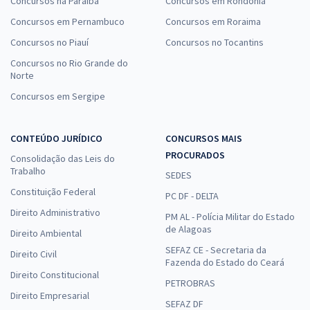
Concursos na Paraíba
Concursos em Rondônia
Concursos em Pernambuco
Concursos em Roraima
Concursos no Piauí
Concursos no Tocantins
Concursos no Rio Grande do
Norte
Concursos em Sergipe
CONTEÚDO JURÍDICO
CONCURSOS MAIS
PROCURADOS
Consolidação das Leis do
Trabalho
SEDES
Constituição Federal
PC DF - DELTA
Direito Administrativo
PM AL - Polícia Militar do Estado
de Alagoas
Direito Ambiental
SEFAZ CE - Secretaria da
Direito Civil
Fazenda do Estado do Ceará
Direito Constitucional
PETROBRAS
Direito Empresarial
SEFAZ DF