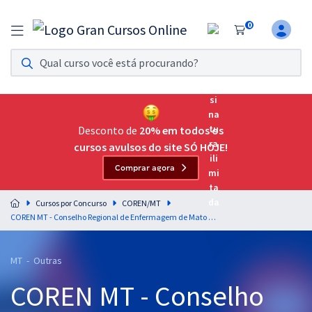
0
Assinatura Ilimitada 11
Acesso a todos os cursos. Teste grátis por 7 dias!
Assinatura OAB Até Passar
Acesso ilimitado a toda preparação para o Exame da
Desconto de
20% em todos os
Ordem, até você passar!
cursos avulsos do site SÓ HOJE!
Comprar agora
Residências Multiprofissionais
Preparação completa e intensiva para as principais
Cursos por Concurso
COREN/MT
residências em saúde do Brasil
COREN MT - Conselho Regional de Enfermagem de Mato Grosso - Conhecimentos Básicos para o cargo de Técnico em Secretariado
Concursos
MT - Outras
Assinatura Ilimitada
COREN MT - Conselho
Cursos 20% OFF