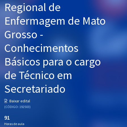
Regional de
Pós
Enfermagem de Mato
Graduação
Grosso -
OAB
Conhecimentos
Mentorias
Básicos para o cargo
Questões grátis
Conteúdo gratuito
de Técnico em
Blog
Secretariado
Aprovados
Baixar edital
(CÓDIGO: 192503)
Atendimento
91
Horas de aula