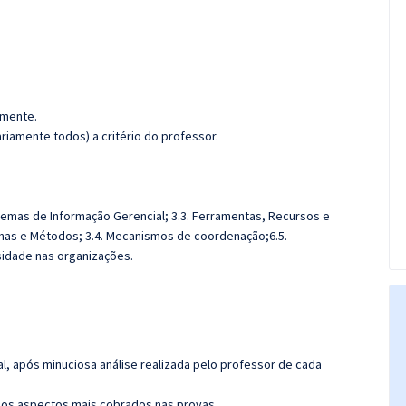
amente.
iamente todos) a critério do professor.
stemas de Informação Gerencial; 3.3. Ferramentas, Recursos e
emas e Métodos; 3.4. Mecanismos de coordenação;6.5.
idade nas organizações.
l, após minuciosa análise realizada pelo professor de cada
os aspectos mais cobrados nas provas.