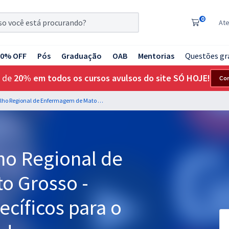
0
At
20% OFF
Pós
Graduação
OAB
Mentorias
Questões gr
 de
20% em todos os cursos avulsos do site SÓ HOJE!
Co
COREN MT - Conselho Regional de Enfermagem de Mato Grosso - Conhecimentos Específicos para o cargo de Administrador
ho Regional de
o Grosso -
cíficos para o