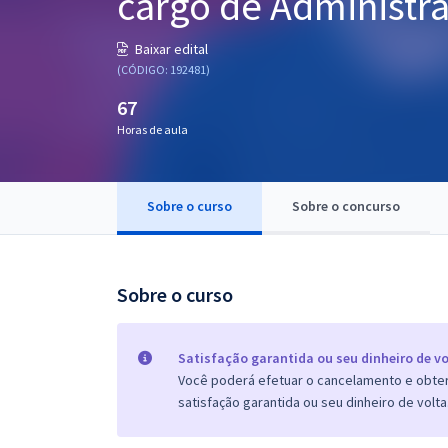
cargo de Administr
Pós
Baixar edital
Graduação
(CÓDIGO: 192481)
67
OAB
Horas de aula
Mentorias
Sobre o curso
Sobre o concurso
Questões grátis
Conteúdo gratuito
Blog
Sobre o curso
Aprovados
Satisfação garantida ou seu dinheiro de vo
Você poderá efetuar o cancelamento e obter 
Atendimento
satisfação garantida ou seu dinheiro de volta