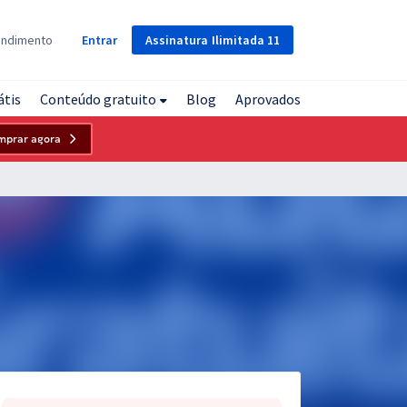
Assinatura
Ilimitada
11
endimento
Entrar
átis
Conteúdo gratuito
Blog
Aprovados
mprar agora