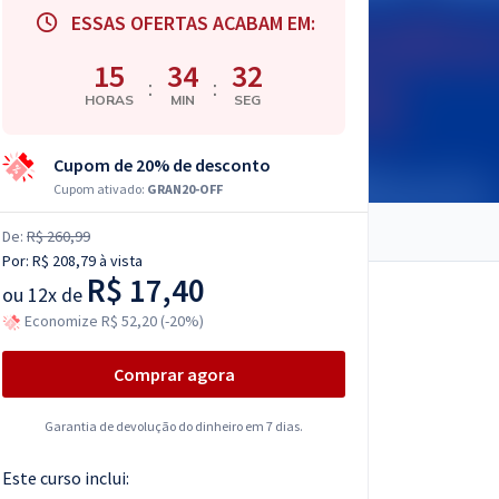
ESSAS OFERTAS ACABAM EM:
15
34
31
:
:
HORAS
MIN
SEG
Cupom de 20% de desconto
Cupom ativado:
GRAN20-OFF
De:
R$ 260,99
Por:
R$ 208,79
à vista
R$ 17,40
ou
12x de
Economize R$ 52,20 (-20%)
Comprar agora
Garantia de devolução do dinheiro em 7 dias.
Este curso inclui: