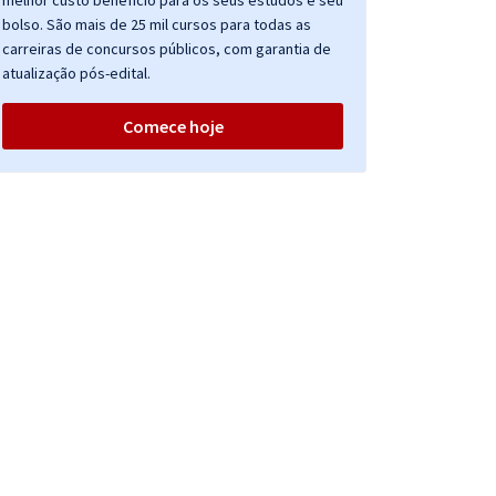
melhor custo benefício para os seus estudos e seu
bolso. São mais de 25 mil cursos para todas as
carreiras de concursos públicos, com garantia de
atualização pós-edital.
Comece hoje