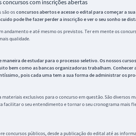
os concursos com inscrições abertas
s são os
concursos abertos e acesse o edital para começar a sua
ido pode lhe fazer perder a inscrição e ver o seu sonho se dis
 em andamento e até mesmo os previstos. Ter em mente os concurso
ais qualidade.
 maneira de estudar para o processo seletivo. Os nossos curso
uito bem como as bancas organizadoras trabalham. Conhecer a
tíssimo, pois cada uma tem a sua forma de administrar os proc
 a materiais exclusivos para o concurso em questão. São diversos 
a facilitar o seu entendimento e tornar o seu cronograma mais fle
re concursos públicos, desde a publicação do edital até as inform