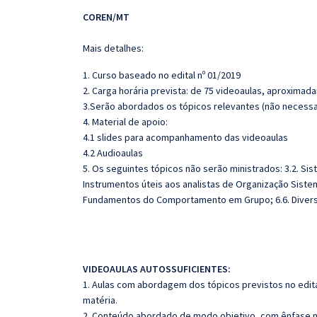
COREN/MT
Mais detalhes:
1. Curso baseado no edital nº 01/2019
2. Carga horária prevista: de 75 videoaulas, aproximad
3.Serão abordados os tópicos relevantes (não necessar
4. Material de apoio:
4.1 slides para acompanhamento das videoaulas
4.2 Audioaulas
5. Os seguintes tópicos não serão ministrados: 3.2. Si
Instrumentos úteis aos analistas de Organização Sist
Fundamentos do Comportamento em Grupo; 6.6. Divers
VIDEOAULAS AUTOSSUFICIENTES:
1. Aulas com abordagem dos tópicos previstos no edita
matéria.
2. Conteúdo abordado de modo objetivo, com ênfase n