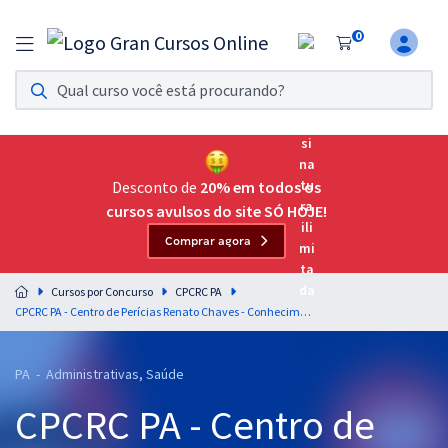
0
Assinatura Ilimitada 11
Acesso a todos os cursos. Teste grátis por 7 dias!
Assinatura OAB Até Passar
Acesso ilimitado a toda preparação para o Exame da
Desconto de
20% em todos os
Ordem, até você passar!
cursos avulsos do site SÓ HOJE!
Comprar agora
Residências Multiprofissionais
Preparação completa e intensiva para as principais
Cursos por Concurso
CPCRC PA
residências em saúde do Brasil
CPCRC PA - Centro de Perícias Renato Chaves - Conhecimentos Específicos para Perito Criminal - Formação: Administração (Pré-Edital)
Concursos
PA - Administrativas, Saúde
Assinatura Ilimitada
CPCRC PA - Centro de
Cursos 20% OFF