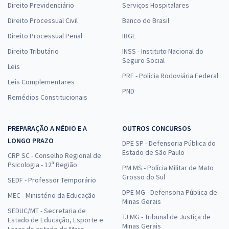
Direito Previdenciário
Serviços Hospitalares
Direito Processual Civil
Banco do Brasil
Direito Processual Penal
IBGE
Direito Tributário
INSS - Instituto Nacional do
Seguro Social
Leis
PRF - Polícia Rodoviária Federal
Leis Complementares
PND
Remédios Constitucionais
PREPARAÇÃO A MÉDIO E A
OUTROS CONCURSOS
LONGO PRAZO
DPE SP - Defensoria Pública do
Estado de São Paulo
CRP SC - Conselho Regional de
Psicologia - 12ª Região
PM MS - Polícia Militar de Mato
Grosso do Sul
SEDF - Professor Temporário
DPE MG - Defensoria Pública de
MEC - Ministério da Educação
Minas Gerais
SEDUC/MT - Secretaria de
TJ MG - Tribunal de Justiça de
Estado de Educação, Esporte e
Minas Gerais
Lazer do estado de Mato