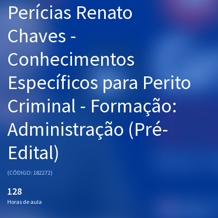
Perícias Renato
Pós
Chaves -
Graduação
Conhecimentos
OAB
Específicos para Perito
Mentorias
Criminal - Formação:
Questões grátis
Conteúdo gratuito
Administração (Pré-
Blog
Edital)
Aprovados
(CÓDIGO: 182272)
Atendimento
128
Horas de aula