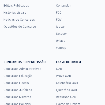
Editais Publicados
Consulplan
Histórias Visuais
FCC
Notícias de Concursos
FGV
Questões de Concurso
Idecan
Selecon
Uniase
Vunesp
CONCURSOS POR PROFISSÃO
EXAME DE ORDEM
Concursos Administrativos
OAB
Concursos Educação
Prova OAB
Concursos Fiscais
Calendário OAB
Concursos Jurídicos
Questões OAB
Concursos Militares
Recursos OAB
Concursos Policiais
Exame de Ordem