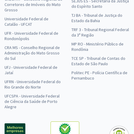
SEJUS ES - Secretaria da Justiça
Corretores de Imóveis do Mato
do Espírito Santo
Grosso
TJ BA - Tribunal de Justiça do
Universidade Federal de
Estado da Bahia
Catalão - UFCAT
TRF 3 - Tribunal Regional Federal
UFR - Universidade Federal de
da 3ª Região
Rondonópolis
MP RO - Ministério Público de
CRA MS - Conselho Regional de
Rondônia
Administração do Mato Grosso
do Sul
TCE SP - Tribunal de Contas do
Estado de São Paulo
UFJ - Universidade Federal de
Jataí
Politec PE - Polícia Científica de
Pernambuco
UFRN - Universidade Federal do
Rio Grande do Norte
UFCSPA - Universidade Federal
de Ciência da Saúde de Porto
Alegre