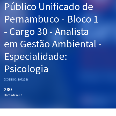
Público Unificado de
Pós
Pernambuco - Bloco 1
Graduação
- Cargo 30 - Analista
OAB
em Gestão Ambiental -
Mentorias
Especialidade:
Questões grátis
Conteúdo gratuito
Psicologia
Blog
(CÓDIGO: 197218)
Aprovados
280
Horas de aula
Atendimento