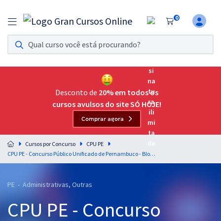
0
Assinatura Ilimitada 11
Acesso a todos os cursos. Teste grátis por 7 dias!
Assinatura OAB Até Passar
Acesso ilimitado a toda preparação para o Exame da
Desconto de
20% em todos os
Ordem, até você passar!
cursos avulsos do site SÓ HOJE!
Comprar agora
Residências Multiprofissionais
Preparação completa e intensiva para as principais
Cursos por Concurso
CPU PE
residências em saúde do Brasil
CPU PE - Concurso Público Unificado de Pernambuco - Bloco 1 - Cargo 30 - Analista em Gestão Ambiental - Especialidade: Psicologia
Concursos
PE - Administrativas, Outras
Assinatura Ilimitada
CPU PE - Concurso
Cursos 20% OFF