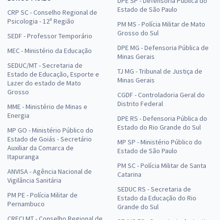
DPE SP - Defensoria Pública do
Estado de São Paulo
CRP SC - Conselho Regional de
Psicologia - 12ª Região
PM MS - Polícia Militar de Mato
Grosso do Sul
SEDF - Professor Temporário
DPE MG - Defensoria Pública de
MEC - Ministério da Educação
Minas Gerais
SEDUC/MT - Secretaria de
TJ MG - Tribunal de Justiça de
Estado de Educação, Esporte e
Minas Gerais
Lazer do estado de Mato
Grosso
CGDF - Controladoria Geral do
Distrito Federal
MME - Ministério de Minas e
Energia
DPE RS - Defensoria Pública do
Estado do Rio Grande do Sul
MP GO - Ministério Público do
Estado de Goiás - Secretário
MP SP - Ministério Público do
Auxiliar da Comarca de
Estado de São Paulo
Itapuranga
PM SC - Polícia Militar de Santa
ANVISA - Agência Nacional de
Catarina
Vigilância Sanitária
SEDUC RS - Secretaria de
PM PE - Polícia Militar de
Estado da Educação do Rio
Pernambuco
Grande do Sul
CRECI MT - Conselho Regional de