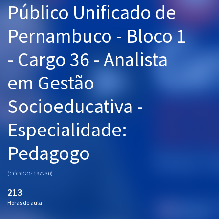
Público Unificado de
Pós
Pernambuco - Bloco 1
Graduação
- Cargo 36 - Analista
OAB
em Gestão
Mentorias
Socioeducativa -
Questões grátis
Conteúdo gratuito
Especialidade:
Blog
Pedagogo
Aprovados
(CÓDIGO: 197230)
Atendimento
213
Horas de aula