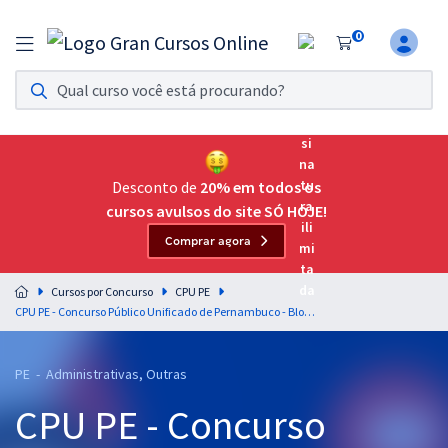
0
Assinatura Ilimitada 11
Acesso a todos os cursos. Teste grátis por 7 dias!
Assinatura OAB Até Passar
Acesso ilimitado a toda preparação para o Exame da
Desconto de
20% em todos os
Ordem, até você passar!
cursos avulsos do site SÓ HOJE!
Comprar agora
Residências Multiprofissionais
Preparação completa e intensiva para as principais
Cursos por Concurso
CPU PE
residências em saúde do Brasil
CPU PE - Concurso Público Unificado de Pernambuco - Bloco 1 - Cargo 36 - Analista em Gestão Socioeducativa - Especialidade: Pedagogo
Concursos
PE - Administrativas, Outras
Assinatura Ilimitada
CPU PE - Concurso
Cursos 20% OFF