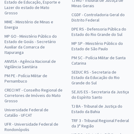
TJ MG - Tribunal de Justiça de
Estado de Educação, Esporte e
Minas Gerais
Lazer do estado de Mato
Grosso
CGDF - Controladoria Geral do
Distrito Federal
MME - Ministério de Minas e
Energia
DPE RS - Defensoria Pública do
Estado do Rio Grande do Sul
MP GO - Ministério Público do
Estado de Goiás - Secretário
MP SP - Ministério Público do
Auxiliar da Comarca de
Estado de São Paulo
Itapuranga
PM SC - Polícia Militar de Santa
ANVISA - Agência Nacional de
Catarina
Vigilância Sanitária
SEDUC RS - Secretaria de
PM PE - Polícia Militar de
Estado da Educação do Rio
Pernambuco
Grande do Sul
CRECI MT - Conselho Regional de
SEJUS ES - Secretaria da Justiça
Corretores de Imóveis do Mato
do Espírito Santo
Grosso
TJ BA - Tribunal de Justiça do
Universidade Federal de
Estado da Bahia
Catalão - UFCAT
TRF 3 - Tribunal Regional Federal
UFR - Universidade Federal de
da 3ª Região
Rondonópolis