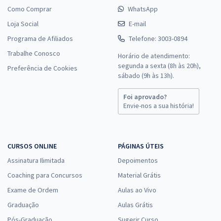
Como Comprar
WhatsApp
Loja Social
E-mail
Programa de Afiliados
Telefone: 3003-0894
Trabalhe Conosco
Horário de atendimento:
segunda a sexta (8h às 20h),
Preferência de Cookies
sábado (9h às 13h).
Foi aprovado?
Envie-nos a sua história!
CURSOS ONLINE
PÁGINAS ÚTEIS
Assinatura Ilimitada
Depoimentos
Coaching para Concursos
Material Grátis
Exame de Ordem
Aulas ao Vivo
Graduação
Aulas Grátis
Pós-Graduação
Sugerir Curso