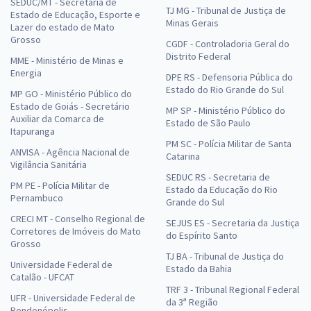
SEDUC/MT - Secretaria de
TJ MG - Tribunal de Justiça de
Estado de Educação, Esporte e
Minas Gerais
Lazer do estado de Mato
Grosso
CGDF - Controladoria Geral do
Distrito Federal
MME - Ministério de Minas e
Energia
DPE RS - Defensoria Pública do
Estado do Rio Grande do Sul
MP GO - Ministério Público do
Estado de Goiás - Secretário
MP SP - Ministério Público do
Auxiliar da Comarca de
Estado de São Paulo
Itapuranga
PM SC - Polícia Militar de Santa
ANVISA - Agência Nacional de
Catarina
Vigilância Sanitária
SEDUC RS - Secretaria de
PM PE - Polícia Militar de
Estado da Educação do Rio
Pernambuco
Grande do Sul
CRECI MT - Conselho Regional de
SEJUS ES - Secretaria da Justiça
Corretores de Imóveis do Mato
do Espírito Santo
Grosso
TJ BA - Tribunal de Justiça do
Universidade Federal de
Estado da Bahia
Catalão - UFCAT
TRF 3 - Tribunal Regional Federal
UFR - Universidade Federal de
da 3ª Região
Rondonópolis