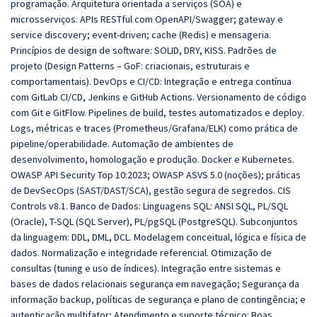
programação. Arquitetura orientada a serviços (SOA) e
microsserviços. APIs RESTful com OpenAPI/Swagger; gateway e
service discovery; event-driven; cache (Redis) e mensageria.
Princípios de design de software: SOLID, DRY, KISS. Padrões de
projeto (Design Patterns – GoF: criacionais, estruturais e
comportamentais). DevOps e CI/CD: Integração e entrega contínua
com GitLab CI/CD, Jenkins e GitHub Actions. Versionamento de código
com Git e GitFlow. Pipelines de build, testes automatizados e deploy.
Logs, métricas e traces (Prometheus/Grafana/ELK) como prática de
pipeline/operabilidade. Automação de ambientes de
desenvolvimento, homologação e produção. Docker e Kubernetes.
OWASP API Security Top 10:2023; OWASP ASVS 5.0 (noções); práticas
de DevSecOps (SAST/DAST/SCA), gestão segura de segredos. CIS
Controls v8.1. Banco de Dados: Linguagens SQL: ANSI SQL, PL/SQL
(Oracle), T-SQL (SQL Server), PL/pgSQL (PostgreSQL). Subconjuntos
da linguagem: DDL, DML, DCL. Modelagem conceitual, lógica e física de
dados. Normalização e integridade referencial. Otimização de
consultas (tuning e uso de índices). Integração entre sistemas e
bases de dados relacionais segurança em navegação; Segurança da
informação backup, políticas de segurança e plano de contingência; e
autenticação multifator; Atendimento e suporte técnico: Boas