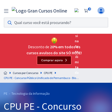
0
Assinatura Ilimitada 11
Acesso a todos os cursos. Teste grátis por 7 dias!
Assinatura OAB Até Passar
Acesso ilimitado a toda preparação para o Exame da
Desconto de
20% em todos os
Ordem, até você passar!
cursos avulsos do site SÓ HOJE!
Comprar agora
Residências Multiprofissionais
Preparação completa e intensiva para as principais
Cursos por Concurso
CPU PE
residências em saúde do Brasil
CPU PE - Concurso Público Unificado de Pernambuco - Bloco 1 - Código: 13A - ATI - Analista de Aplicações de Tecnologia da Informação e Comunicação
Concursos
PE - Tecnologia da Informação
Assinatura Ilimitada
CPU PE - Concurso
Cursos 20% OFF