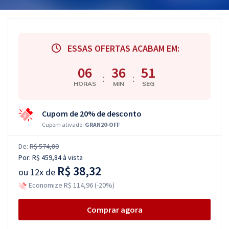
ESSAS OFERTAS ACABAM EM:
06
36
50
:
:
HORAS
MIN
SEG
Cupom de 20% de desconto
Cupom ativado:
GRAN20-OFF
De:
R$ 574,80
Por:
R$ 459,84
à vista
R$ 38,32
ou
12x de
Economize R$ 114,96 (-20%)
Comprar agora