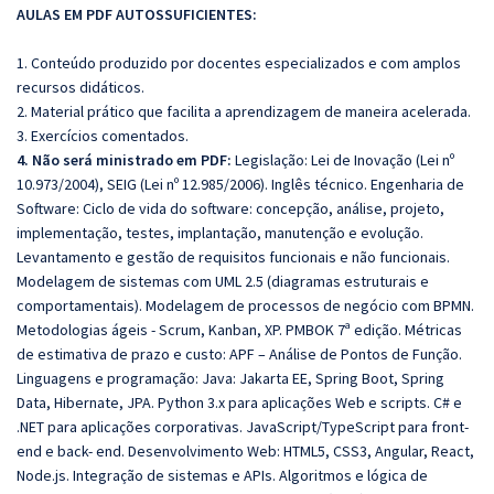
AULAS EM PDF AUTOSSUFICIENTES:
1. Conteúdo produzido por docentes especializados e com amplos
recursos didáticos.
2. Material prático que facilita a aprendizagem de maneira acelerada.
3. Exercícios comentados.
4. Não será ministrado em PDF:
Legislação: Lei de Inovação (Lei nº
10.973/2004), SEIG (Lei nº 12.985/2006). Inglês técnico.
Engenharia de
Software: Ciclo de vida do software: concepção, análise, projeto,
implementação, testes, implantação, manutenção e evolução.
Levantamento e gestão de requisitos funcionais e não funcionais.
Modelagem de sistemas com UML 2.5 (diagramas estruturais e
comportamentais). Modelagem de processos de negócio com BPMN.
Metodologias ágeis - Scrum, Kanban, XP. PMBOK 7ª edição. Métricas
de estimativa de prazo e custo: APF – Análise de Pontos de Função.
Linguagens e programação: Java: Jakarta EE, Spring Boot, Spring
Data, Hibernate, JPA. Python 3.x para aplicações Web e scripts. C# e
.NET para aplicações corporativas. JavaScript/TypeScript para front-
end e back- end. Desenvolvimento Web: HTML5, CSS3, Angular, React,
Node.js. Integração de sistemas e APIs. Algoritmos e lógica de