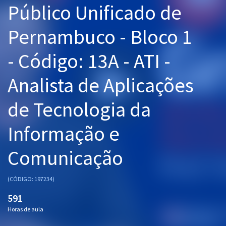
Público Unificado de
Pós
Pernambuco - Bloco 1
Graduação
- Código: 13A - ATI -
OAB
Analista de Aplicações
Mentorias
de Tecnologia da
Questões grátis
Conteúdo gratuito
Informação e
Blog
Comunicação
Aprovados
(CÓDIGO: 197234)
Atendimento
591
Horas de aula