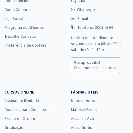
Como Funciona
Chat
Como Comprar
WhatsApp
Loja Social
E-mail
Programa de Afiliados
Telefone: 3003-0894
Trabalhe Conosco
Horário de atendimento:
segunda a sexta (8h às 20h),
Preferência de Cookies
sábado (9h às 13h).
Foi aprovado?
Envie-nos a sua história!
CURSOS ONLINE
PÁGINAS ÚTEIS
Assinatura Ilimitada
Depoimentos
Coaching para Concursos
Material Grátis
Exame de Ordem
Aulas ao Vivo
Graduação
Aulas Grátis