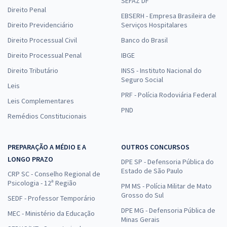
SEFAZ DF
Direito Penal
EBSERH - Empresa Brasileira de
Direito Previdenciário
Serviços Hospitalares
Direito Processual Civil
Banco do Brasil
Direito Processual Penal
IBGE
Direito Tributário
INSS - Instituto Nacional do
Seguro Social
Leis
PRF - Polícia Rodoviária Federal
Leis Complementares
PND
Remédios Constitucionais
PREPARAÇÃO A MÉDIO E A
OUTROS CONCURSOS
LONGO PRAZO
DPE SP - Defensoria Pública do
Estado de São Paulo
CRP SC - Conselho Regional de
Psicologia - 12ª Região
PM MS - Polícia Militar de Mato
Grosso do Sul
SEDF - Professor Temporário
DPE MG - Defensoria Pública de
MEC - Ministério da Educação
Minas Gerais