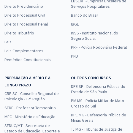
EBSERH - Empresa Brasileira de
Direito Previdenciário
Serviços Hospitalares
Direito Processual Civil
Banco do Brasil
Direito Processual Penal
IBGE
Direito Tributário
INSS - Instituto Nacional do
Seguro Social
Leis
PRF - Polícia Rodoviária Federal
Leis Complementares
PND
Remédios Constitucionais
PREPARAÇÃO A MÉDIO E A
OUTROS CONCURSOS
LONGO PRAZO
DPE SP - Defensoria Pública do
Estado de São Paulo
CRP SC - Conselho Regional de
Psicologia - 12ª Região
PM MS - Polícia Militar de Mato
Grosso do Sul
SEDF - Professor Temporário
DPE MG - Defensoria Pública de
MEC - Ministério da Educação
Minas Gerais
SEDUC/MT - Secretaria de
TJ MG - Tribunal de Justiça de
Estado de Educação, Esporte e