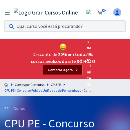
0
Assinatura Ilimitada 11
Acesso a todos os cursos. Teste grátis por 7 dias!
Assinatura OAB Até Passar
Acesso ilimitado a toda preparação para o Exame da
Desconto de
20% em todos os
Ordem, até você passar!
cursos avulsos do site SÓ HOJE!
Comprar agora
Residências Multiprofissionais
Preparação completa e intensiva para as principais
Cursos por Concurso
CPU PE
residências em saúde do Brasil
CPU PE - Concurso Público Unificado de Pernambuco - Cargo 52A - Assistente em Gestão Ambiental – Especialidade: Técnico em Química Laboratorial (Módulo Especial)
Concursos
PE - Outras
Assinatura Ilimitada
CPU PE - Concurso
Cursos 20% OFF