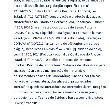
solo, ar, resíduos sólidos, efluentes. Preparação de amostras
para análise. cálculos.
Legislação específica:
Lei nº
12.984/2005 (Política Estadual de Recursos Hídricos), Lei
Estadual nº 11.427/1997 (conservação e proteção das águas
subterrâneas no Estado de Pernambuco), Resolução CONAMA
nº 357/2005 (classifi cação dos corpos de água), Portaria
GM/MS nº 888/2021 (qualidade da água para consumo humano),
Resolução CONAMA nº 274/2000 (Balneabilidade), Resolução
CONAMA nº 430/2011 (lançamento de efl uentes em corpos
d’água), Resolução CONAMA nº 420/2009 (qualidade do solo),
Lei nº 14.850/2024 (Política Nacional de Qualidade do Ar), Lei
Estadual nº 14.236/2010 (Política Estadual de Resíduos
Sólidos).
Prática de laboratório:
Materiais de laboratório para
análises; técnicas de manipulação de materiais e
equipamentos básicos de laboratório; Funções inorgânicas:
notação e nomenclatura; classificação; propriedades.
Interações químicas: Interatômicas; intermoleculares.
Reações
químicas:
representação; balanceamento de equações;
estequiometria.
Teorias de ácidos e bases
: Lowry-Brönsted;
Lewis; Arrhenius.