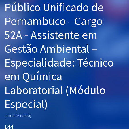
Público Unificado de
Pós
Pernambuco - Cargo
Graduação
52A - Assistente em
OAB
Gestão Ambiental –
Mentorias
Especialidade: Técnico
Questões grátis
Conteúdo gratuito
em Química
Blog
Laboratorial (Módulo
Aprovados
Especial)
Atendimento
(CÓDIGO: 197654)
144