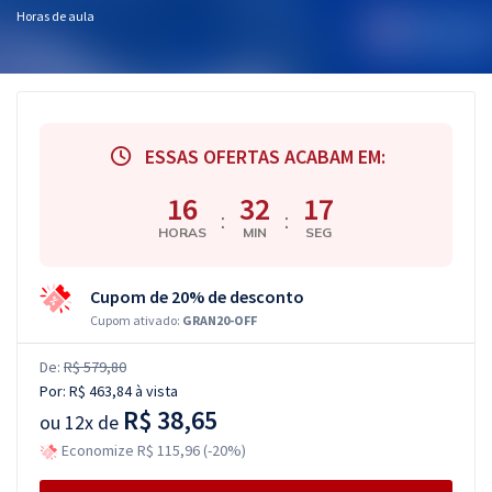
Horas de aula
ESSAS OFERTAS ACABAM EM:
16
32
16
:
:
HORAS
MIN
SEG
Cupom de 20% de desconto
Cupom ativado:
GRAN20-OFF
De:
R$ 579,80
Por:
R$ 463,84
à vista
R$ 38,65
ou
12x de
Economize R$ 115,96 (-20%)