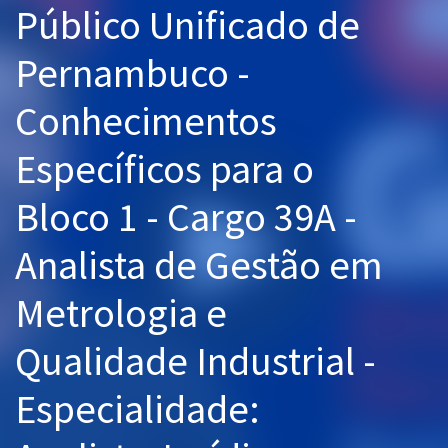
Público Unificado de
Pós
Pernambuco -
Graduação
Conhecimentos
OAB
Específicos para o
Mentorias
Bloco 1 - Cargo 39A -
Questões grátis
Conteúdo gratuito
Analista de Gestão em
Blog
Metrologia e
Aprovados
Qualidade Industrial -
Atendimento
Especialidade: