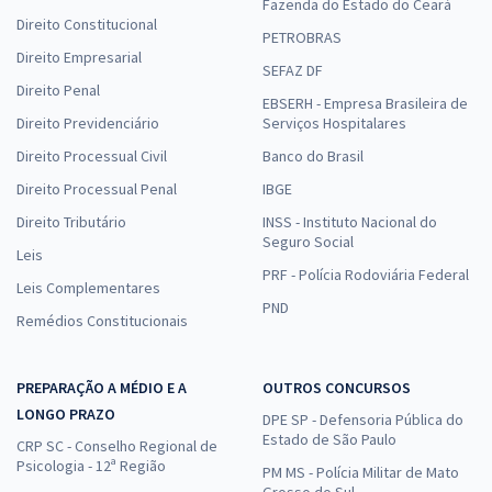
Fazenda do Estado do Ceará
Direito Constitucional
PETROBRAS
Direito Empresarial
SEFAZ DF
Direito Penal
EBSERH - Empresa Brasileira de
Direito Previdenciário
Serviços Hospitalares
Direito Processual Civil
Banco do Brasil
Direito Processual Penal
IBGE
Direito Tributário
INSS - Instituto Nacional do
Seguro Social
Leis
PRF - Polícia Rodoviária Federal
Leis Complementares
PND
Remédios Constitucionais
PREPARAÇÃO A MÉDIO E A
OUTROS CONCURSOS
LONGO PRAZO
DPE SP - Defensoria Pública do
Estado de São Paulo
CRP SC - Conselho Regional de
Psicologia - 12ª Região
PM MS - Polícia Militar de Mato