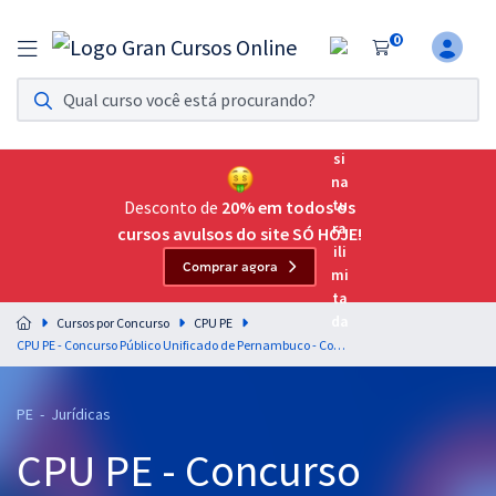
0
Assinatura Ilimitada 11
Acesso a todos os cursos. Teste grátis por 7 dias!
Assinatura OAB Até Passar
Acesso ilimitado a toda preparação para o Exame da
Desconto de
20% em todos os
Ordem, até você passar!
cursos avulsos do site SÓ HOJE!
Comprar agora
Residências Multiprofissionais
Preparação completa e intensiva para as principais
Cursos por Concurso
CPU PE
residências em saúde do Brasil
CPU PE - Concurso Público Unificado de Pernambuco - Conhecimentos Específicos para o Bloco 1 - Cargo 39A - Analista de Gestão em Metrologia e Qualidade Industrial - Especialidade: Analista Jurídico
Concursos
PE - Jurídicas
Assinatura Ilimitada
CPU PE - Concurso
Cursos 20% OFF