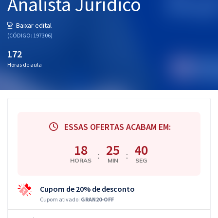
Analista Jurídico
Baixar edital
(CÓDIGO: 197306)
172
Horas de aula
ESSAS OFERTAS ACABAM EM:
18
25
39
:
:
HORAS
MIN
SEG
Cupom de 20% de desconto
Cupom ativado:
GRAN20-OFF