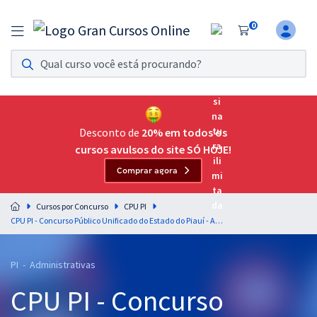
0
Assinatura Ilimitada 11
Acesso a todos os cursos. Teste grátis por 7 dias!
Assinatura OAB Até Passar
Acesso ilimitado a toda preparação para o Exame da
Desconto de
20% em todos os
Ordem, até você passar!
cursos avulsos do site SÓ HOJE!
Comprar agora
Residências Multiprofissionais
Preparação completa e intensiva para as principais
Cursos por Concurso
CPU PI
residências em saúde do Brasil
CPU PI - Concurso Público Unificado do Estado do Piauí - Analista de Trânsito (Pós-Edital)
Concursos
PI - Administrativas
Assinatura Ilimitada
CPU PI - Concurso
Cursos 20% OFF