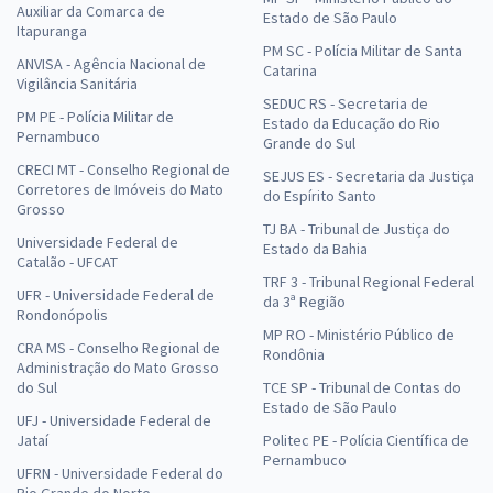
Auxiliar da Comarca de
Estado de São Paulo
Itapuranga
PM SC - Polícia Militar de Santa
ANVISA - Agência Nacional de
Catarina
Vigilância Sanitária
SEDUC RS - Secretaria de
PM PE - Polícia Militar de
Estado da Educação do Rio
Pernambuco
Grande do Sul
CRECI MT - Conselho Regional de
SEJUS ES - Secretaria da Justiça
Corretores de Imóveis do Mato
do Espírito Santo
Grosso
TJ BA - Tribunal de Justiça do
Universidade Federal de
Estado da Bahia
Catalão - UFCAT
TRF 3 - Tribunal Regional Federal
UFR - Universidade Federal de
da 3ª Região
Rondonópolis
MP RO - Ministério Público de
CRA MS - Conselho Regional de
Rondônia
Administração do Mato Grosso
do Sul
TCE SP - Tribunal de Contas do
Estado de São Paulo
UFJ - Universidade Federal de
Jataí
Politec PE - Polícia Científica de
Pernambuco
UFRN - Universidade Federal do
Rio Grande do Norte