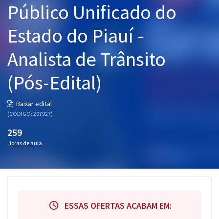
Público Unificado do
Pós
Estado do Piauí -
Graduação
Analista de Trânsito
OAB
(Pós-Edital)
Mentorias
Questões grátis
Baixar edital
(CÓDIGO: 207927)
Conteúdo gratuito
259
Blog
Horas de aula
Aprovados
Atendimento
ESSAS OFERTAS ACABAM EM: