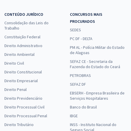
CONTEÚDO JURÍDICO
CONCURSOS MAIS
PROCURADOS
Consolidação das Leis do
Trabalho
SEDES
Constituição Federal
PC DF - DELTA
Direito Administrativo
PM AL - Polícia Militar do Estado
de Alagoas
Direito Ambiental
SEFAZ CE - Secretaria da
Direito Civil
Fazenda do Estado do Ceará
Direito Constitucional
PETROBRAS
Direito Empresarial
SEFAZ DF
Direito Penal
EBSERH - Empresa Brasileira de
Direito Previdenciário
Serviços Hospitalares
Direito Processual Civil
Banco do Brasil
Direito Processual Penal
IBGE
Direito Tributário
INSS - Instituto Nacional do
Seguro Social