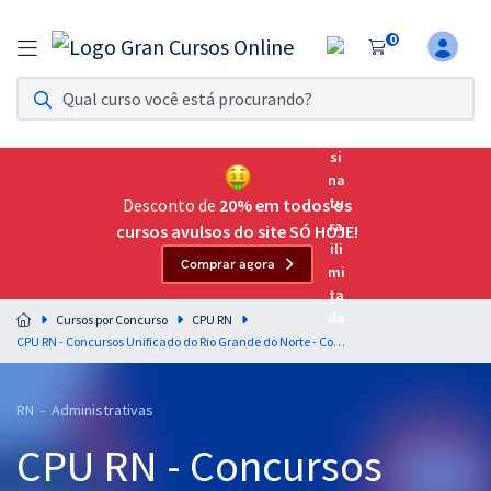
0
Assinatura Ilimitada 11
Acesso a todos os cursos. Teste grátis por 7 dias!
Assinatura OAB Até Passar
Acesso ilimitado a toda preparação para o Exame da
Desconto de
20% em todos os
Ordem, até você passar!
cursos avulsos do site SÓ HOJE!
Comprar agora
Residências Multiprofissionais
Preparação completa e intensiva para as principais
Cursos por Concurso
CPU RN
residências em saúde do Brasil
CPU RN - Concursos Unificado do Rio Grande do Norte - Conhecimentos Específicos para o Cargo 301: Assistente de Trânsito - Administração
Concursos
RN - Administrativas
Assinatura Ilimitada
CPU RN - Concursos
Cursos 20% OFF