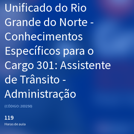
Unificado do Rio
Pós
Grande do Norte -
Graduação
Conhecimentos
OAB
Específicos para o
Mentorias
Cargo 301: Assistente
Questões grátis
Conteúdo gratuito
de Trânsito -
Blog
Administração
Aprovados
(CÓDIGO: 203250)
Atendimento
119
Horas de aula