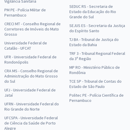
Vigilância Sanitária
SEDUC RS - Secretaria de
PM PE - Polícia Militar de
Estado da Educação do Rio
Pernambuco
Grande do Sul
CRECI MT - Conselho Regional de
SEJUS ES - Secretaria da Justiça
Corretores de Imóveis do Mato
do Espírito Santo
Grosso
TJ BA - Tribunal de Justiça do
Universidade Federal de
Estado da Bahia
Catalão - UFCAT
TRF 3 - Tribunal Regional Federal
UFR - Universidade Federal de
da 3ª Região
Rondonópolis
MP RO - Ministério Público de
CRA MS - Conselho Regional de
Rondônia
Administração do Mato Grosso
do Sul
TCE SP - Tribunal de Contas do
Estado de São Paulo
UFJ - Universidade Federal de
Jataí
Politec PE - Polícia Científica de
Pernambuco
UFRN - Universidade Federal do
Rio Grande do Norte
UFCSPA - Universidade Federal
de Ciência da Saúde de Porto
Alegre