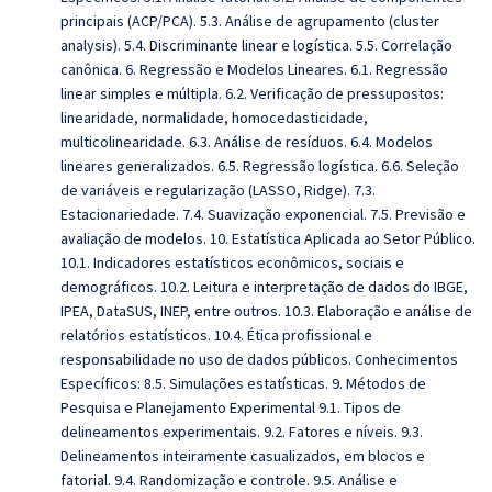
principais (ACP/PCA). 5.3. Análise de agrupamento (cluster
analysis). 5.4. Discriminante linear e logística. 5.5. Correlação
canônica. 6. Regressão e Modelos Lineares. 6.1. Regressão
linear simples e múltipla. 6.2. Verificação de pressupostos:
linearidade, normalidade, homocedasticidade,
multicolinearidade. 6.3. Análise de resíduos. 6.4. Modelos
lineares generalizados. 6.5. Regressão logística. 6.6. Seleção
de variáveis e regularização (LASSO, Ridge). 7.3.
Estacionariedade. 7.4. Suavização exponencial. 7.5. Previsão e
avaliação de modelos. 10. Estatística Aplicada ao Setor Público.
10.1. Indicadores estatísticos econômicos, sociais e
demográficos. 10.2. Leitura e interpretação de dados do IBGE,
IPEA, DataSUS, INEP, entre outros. 10.3. Elaboração e análise de
relatórios estatísticos. 10.4. Ética profissional e
responsabilidade no uso de dados públicos. Conhecimentos
Específicos: 8.5. Simulações estatísticas. 9. Métodos de
Pesquisa e Planejamento Experimental 9.1. Tipos de
delineamentos experimentais. 9.2. Fatores e níveis. 9.3.
Delineamentos inteiramente casualizados, em blocos e
fatorial. 9.4. Randomização e controle. 9.5. Análise e