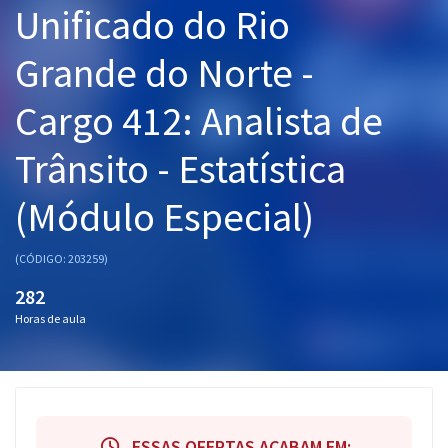
Unificado do Rio
Pós
Grande do Norte -
Graduação
Cargo 412: Analista de
OAB
Trânsito - Estatística
Mentorias
(Módulo Especial)
Questões grátis
Conteúdo gratuito
(CÓDIGO: 203259)
Blog
282
Horas de aula
Aprovados
Atendimento
ESSAS OFERTAS ACABAM EM: