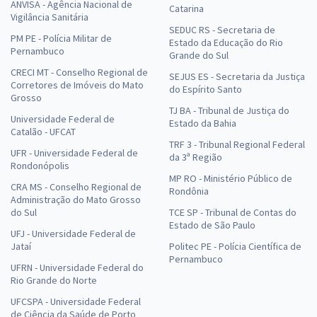
ANVISA - Agência Nacional de
Catarina
Vigilância Sanitária
SEDUC RS - Secretaria de
PM PE - Polícia Militar de
Estado da Educação do Rio
Pernambuco
Grande do Sul
CRECI MT - Conselho Regional de
SEJUS ES - Secretaria da Justiça
Corretores de Imóveis do Mato
do Espírito Santo
Grosso
TJ BA - Tribunal de Justiça do
Universidade Federal de
Estado da Bahia
Catalão - UFCAT
TRF 3 - Tribunal Regional Federal
UFR - Universidade Federal de
da 3ª Região
Rondonópolis
MP RO - Ministério Público de
CRA MS - Conselho Regional de
Rondônia
Administração do Mato Grosso
do Sul
TCE SP - Tribunal de Contas do
Estado de São Paulo
UFJ - Universidade Federal de
Jataí
Politec PE - Polícia Científica de
Pernambuco
UFRN - Universidade Federal do
Rio Grande do Norte
UFCSPA - Universidade Federal
de Ciência da Saúde de Porto