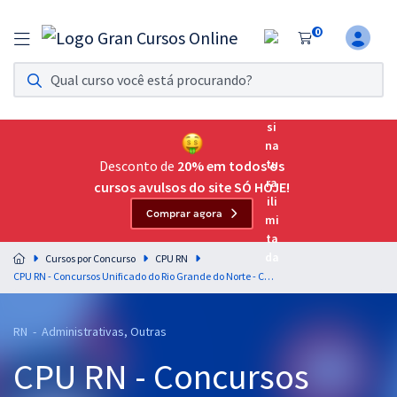
0
Assinatura Ilimitada 11
Acesso a todos os cursos. Teste grátis por 7 dias!
Assinatura OAB Até Passar
Acesso ilimitado a toda preparação para o Exame da
Desconto de
20% em todos os
Ordem, até você passar!
cursos avulsos do site SÓ HOJE!
Comprar agora
Residências Multiprofissionais
Preparação completa e intensiva para as principais
Cursos por Concurso
CPU RN
residências em saúde do Brasil
CPU RN - Concursos Unificado do Rio Grande do Norte - Cargo 412: Analista de Trânsito - Estatística (Módulo Especial)
Concursos
RN - Administrativas, Outras
Assinatura Ilimitada
CPU RN - Concursos
Cursos 20% OFF