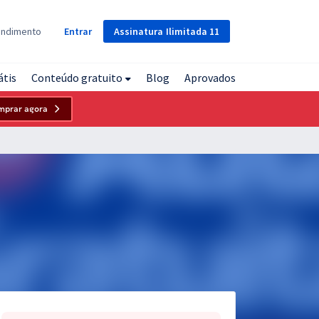
Assinatura
Ilimitada
11
endimento
Entrar
átis
Conteúdo gratuito
Blog
Aprovados
mprar agora