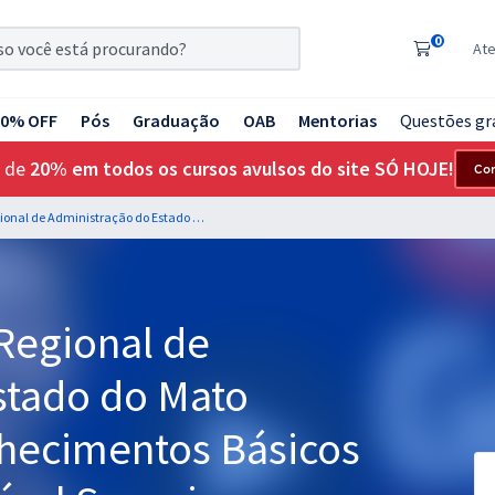
0
At
20% OFF
Pós
Graduação
OAB
Mentorias
Questões gr
 de
20% em todos os cursos avulsos do site SÓ HOJE!
Co
CRA MS - Conselho Regional de Administração do Estado do Mato Grosso do Sul - Conhecimentos Básicos para os Cargos de Nível Superior
Regional de
stado do Mato
nhecimentos Básicos