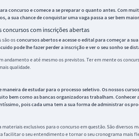
ara concurso e comece a se preparar o quanto antes. Com muita
os, a sua chance de conquistar uma vaga passa a ser bem maior
os concursos com inscrições abertas
s são os
concursos abertos e acesse o edital para começar a sua
ido pode lhe fazer perder a inscrição e ver o seu sonho se dis
 em andamento e até mesmo os previstos. Ter em mente os concurso
ais qualidade.
 maneira de estudar para o processo seletivo. Os nossos curso
uito bem como as bancas organizadoras trabalham. Conhecer a
tíssimo, pois cada uma tem a sua forma de administrar os proc
 a materiais exclusivos para o concurso em questão. São diversos 
a facilitar o seu entendimento e tornar o seu cronograma mais fle