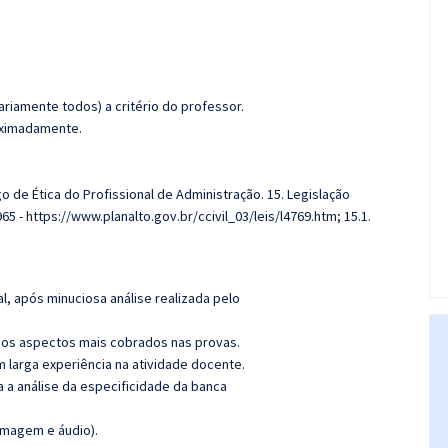
riamente todos) a critério do professor.
roximadamente.
o de Ética do Profissional de Administração. 15. Legislação
5 - https://www.planalto.gov.br/ccivil_03/leis/l4769.htm; 15.1.
l, após minuciosa análise realizada pelo
os aspectos mais cobrados nas provas.
m larga experiência na atividade docente.
ra a análise da especificidade da banca
imagem e áudio).