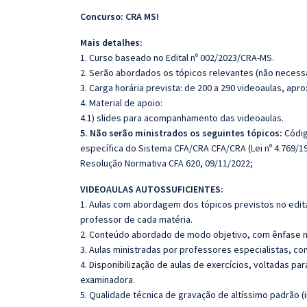
Concurso: CRA MS!
Mais detalhes:
1. Curso baseado no Edital nº 002/2023/CRA-MS.
2. Serão abordados os tópicos relevantes (não necessa
3. Carga horária prevista: de 200 a 290 videoaulas, ap
4. Material de apoio:
4.1) slides para acompanhamento das videoaulas.
5. Não serão ministrados os seguintes tópicos:
Códig
específica do Sistema CFA/CRA CFA/CRA (Lei nº 4.769/196
Resolução Normativa CFA 620, 09/11/2022;
VIDEOAULAS AUTOSSUFICIENTES:
1. Aulas com abordagem dos tópicos previstos no edita
professor de cada matéria.
2. Conteúdo abordado de modo objetivo, com ênfase n
3. Aulas ministradas por professores especialistas, co
4. Disponibilização de aulas de exercícios, voltadas pa
examinadora.
5. Qualidade técnica de gravação de altíssimo padrão (