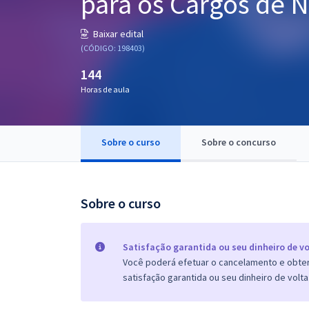
para os Cargos de N
Pós
Baixar edital
Graduação
(CÓDIGO: 198403)
144
OAB
Horas de aula
Mentorias
Sobre o curso
Sobre o concurso
Questões grátis
Conteúdo gratuito
Blog
Sobre o curso
Aprovados
Satisfação garantida ou seu dinheiro de vo
Você poderá efetuar o cancelamento e obter 
Atendimento
satisfação garantida ou seu dinheiro de volta