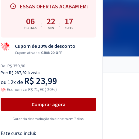
ESSAS OFERTAS ACABAM EM:
06
22
16
:
:
HORAS
MIN
SEG
Cupom de 20% de desconto
Cupom ativado:
GRAN20-OFF
De:
R$ 359,90
Por:
R$ 287,92
à vista
R$ 23,99
ou
12x de
Economize R$ 71,98 (-20%)
Comprar agora
Garantia de devolução do dinheiro em 7 dias.
Este curso inclui: