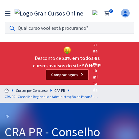
0
Assinatura Ilimitada 11
Acesso a todos os cursos. Teste grátis por 7 dias!
Assinatura OAB Até Passar
Acesso ilimitado a toda preparação para o Exame da
Desconto de
20% em todos os
Ordem, até você passar!
cursos avulsos do site SÓ HOJE!
Comprar agora
Residências Multiprofissionais
Preparação completa e intensiva para as principais
Cursos por Concurso
CRA PR
residências em saúde do Brasil
CRA PR - Conselho Regional de Administração do Paraná - Conhecimentos Específicos para Agente Administrativo (Pós-Edital)
Concursos
PR
Assinatura Ilimitada
CRA PR - Conselho
Cursos 20% OFF