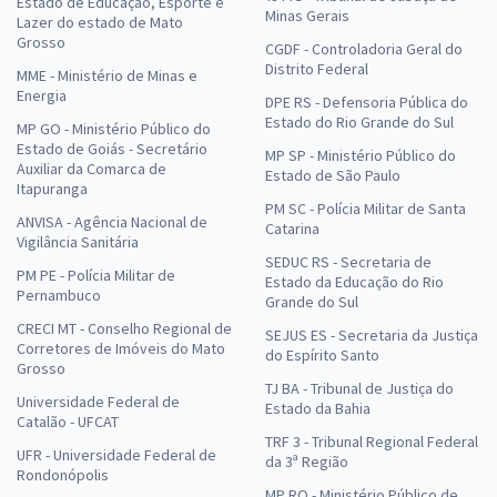
Estado de Educação, Esporte e
Minas Gerais
Lazer do estado de Mato
Grosso
CGDF - Controladoria Geral do
Distrito Federal
MME - Ministério de Minas e
Energia
DPE RS - Defensoria Pública do
Estado do Rio Grande do Sul
MP GO - Ministério Público do
Estado de Goiás - Secretário
MP SP - Ministério Público do
Auxiliar da Comarca de
Estado de São Paulo
Itapuranga
PM SC - Polícia Militar de Santa
ANVISA - Agência Nacional de
Catarina
Vigilância Sanitária
SEDUC RS - Secretaria de
PM PE - Polícia Militar de
Estado da Educação do Rio
Pernambuco
Grande do Sul
CRECI MT - Conselho Regional de
SEJUS ES - Secretaria da Justiça
Corretores de Imóveis do Mato
do Espírito Santo
Grosso
TJ BA - Tribunal de Justiça do
Universidade Federal de
Estado da Bahia
Catalão - UFCAT
TRF 3 - Tribunal Regional Federal
UFR - Universidade Federal de
da 3ª Região
Rondonópolis
MP RO - Ministério Público de