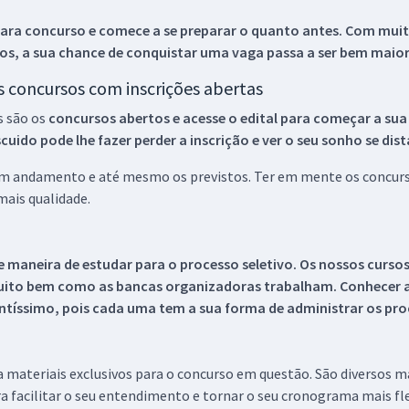
ara concurso e comece a se preparar o quanto antes. Com muita
os, a sua chance de conquistar uma vaga passa a ser bem maior
os concursos com inscrições abertas
s são os
concursos abertos e acesse o edital para começar a sua
ido pode lhe fazer perder a inscrição e ver o seu sonho se dis
 em andamento e até mesmo os previstos. Ter em mente os concurso
ais qualidade.
 maneira de estudar para o processo seletivo. Os nossos curso
uito bem como as bancas organizadoras trabalham. Conhecer a
tíssimo, pois cada uma tem a sua forma de administrar os proc
 a materiais exclusivos para o concurso em questão. São diversos 
a facilitar o seu entendimento e tornar o seu cronograma mais fle