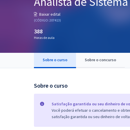
Analista de Sistema 
Pós
Baixar edital
Graduação
(CÓDIGO: 207413)
388
OAB
Horas de aula
Mentorias
Sobre o curso
Sobre o concurso
Questões grátis
Conteúdo gratuito
Blog
Sobre o curso
Aprovados
Satisfação garantida ou seu dinheiro de vo
Você poderá efetuar o cancelamento e obter 
Atendimento
satisfação garantida ou seu dinheiro de volta