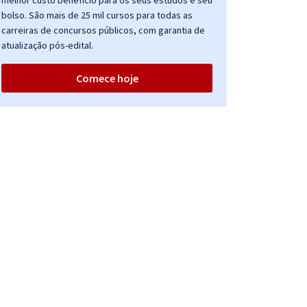
melhor custo benefício para os seus estudos e seu
bolso. São mais de 25 mil cursos para todas as
carreiras de concursos públicos, com garantia de
atualização pós-edital.
Comece hoje