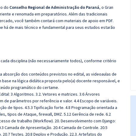
co do
Conselho Regional de Administração do Paraná
, o Gran
iente e renomada em preparatórios. Além das tradicionais
 mercado, você também contará com materiais de apoio em PDF.
e há de mais técnico e fundamental para seus estudos estarão
cada disciplina (não necessariamente todos), conforme critério
 a absorção dos conteúdos previstos no edital, as videoaulas de
 base na lógica didática proposta pelo(a) docente responsável, e
teúdo programático do certame.
ital: 3 Algoritmos. 3.2. Vetores e matrizes. 3.6 Árvores
em de parâmetros por referência e valor. 4.4 Escopo de variáveis.
cação de tipos. 4.5.3 Tipificação forte. 4.8 Programação orientada a
s, tipos de Ataque, firewall, DMZ. 5.12 Gerência de rede. 6.2
cesso de trabalho (Workflow). 20. Desenvolvimento com Django:
.3 Camada de Apresentação. 20.4 Camada de Controle. 20.5
 20.7 Testes. 20.8 Deploy e Produção. 22.3. Artefatos do