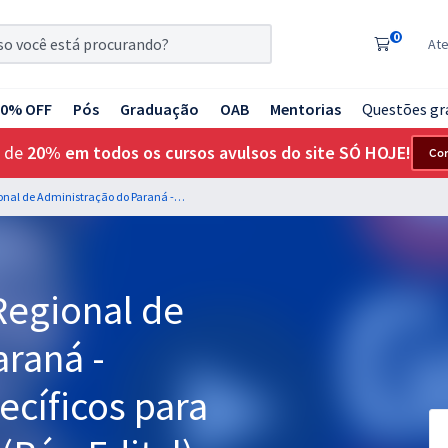
0
At
20% OFF
Pós
Graduação
OAB
Mentorias
Questões gr
 de
20% em todos os cursos avulsos do site SÓ HOJE!
Co
CRA PR - Conselho Regional de Administração do Paraná - Conhecimentos Específicos para Analista de Sistema (Pós-Edital)
Regional de
araná -
cíficos para