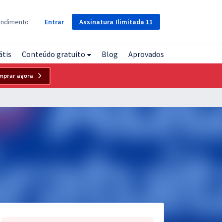
Assinatura
Ilimitada
11
endimento
Entrar
átis
Conteúdo gratuito
Blog
Aprovados
mprar agora