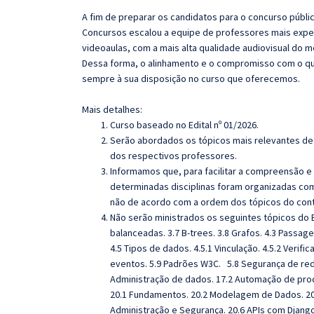
A fim de preparar os candidatos para o concurso públi
Concursos escalou a equipe de professores mais exper
videoaulas, com a mais alta qualidade audiovisual do
Dessa forma, o alinhamento e o compromisso com o qu
sempre à sua disposição no curso que oferecemos.
Mais detalhes:
Curso baseado no Edital nº 01/2026.
Serão abordados os tópicos mais relevantes de 
dos respectivos professores.
Informamos que, para facilitar a compreensão e
determinadas disciplinas foram organizadas com
não de acordo com a ordem dos tópicos do con
Não serão ministrados os seguintes tópicos do Ed
balanceadas. 3.7 B-trees. 3.8 Grafos. 4.3 Passag
4.5 Tipos de dados. 4.5.1 Vinculação. 4.5.2 Verifi
eventos. 5.9 Padrões W3C. 5.8 Segurança de rede
Administração de dados. 17.2 Automação de pro
20.1 Fundamentos. 20.2 Modelagem de Dados. 20
Administração e Segurança. 20.6 APIs com Django.