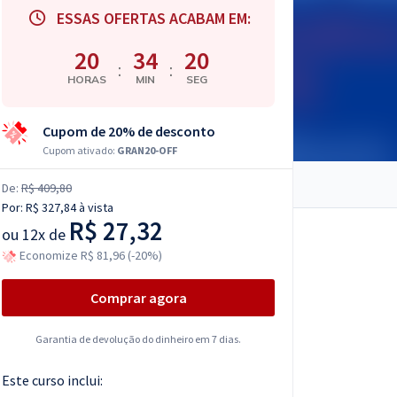
ESSAS OFERTAS ACABAM EM:
20
34
19
:
:
HORAS
MIN
SEG
Cupom de 20% de desconto
Cupom ativado:
GRAN20-OFF
De:
R$ 409,80
Por:
R$ 327,84
à vista
R$ 27,32
ou
12x de
Economize R$ 81,96 (-20%)
Comprar agora
Garantia de devolução do dinheiro em 7 dias.
Este curso inclui: