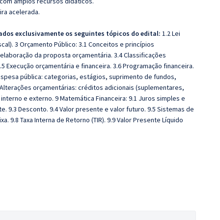
 com amplos recursos didáticos.
ira acelerada.
ados exclusivamente os seguintes tópicos do edital:
1.2 Lei
al). 3 Orçamento Público: 3.1 Conceitos e princípios
 elaboração da proposta orçamentária. 3.4 Classificações
.5 Execução orçamentária e financeira. 3.6 Programação financeira.
Despesa pública: categorias, estágios, suprimento de fundos,
 Alterações orçamentárias: créditos adicionais (suplementares,
 interno e externo. 9 Matemática Financeira: 9.1 Juros simples e
e. 9.3 Desconto. 9.4 Valor presente e valor futuro. 9.5 Sistemas de
a. 9.8 Taxa Interna de Retorno (TIR). 9.9 Valor Presente Líquido