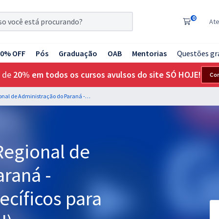
0
At
20% OFF
Pós
Graduação
OAB
Mentorias
Questões gr
 de
20% em todos os cursos avulsos do site SÓ HOJE!
Co
CRA PR - Conselho Regional de Administração do Paraná - Conhecimentos Específicos para Contador (Pós-Edital)
Regional de
araná -
cíficos para