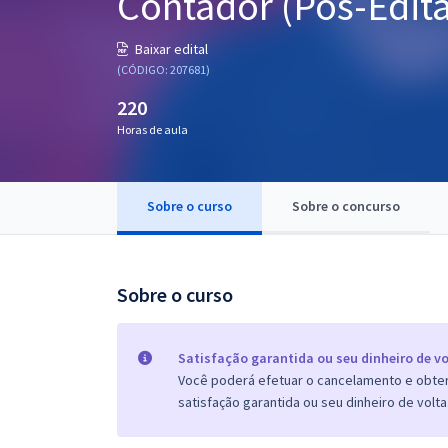
Contador (Pós-Edita
Pós
Baixar edital
Graduação
(CÓDIGO: 207681)
220
OAB
Horas de aula
Mentorias
Sobre o curso
Sobre o concurso
Questões grátis
Conteúdo gratuito
Blog
Sobre o curso
Aprovados
Satisfação garantida ou seu dinheiro de vo
Você poderá efetuar o cancelamento e obter 
Atendimento
satisfação garantida ou seu dinheiro de volta