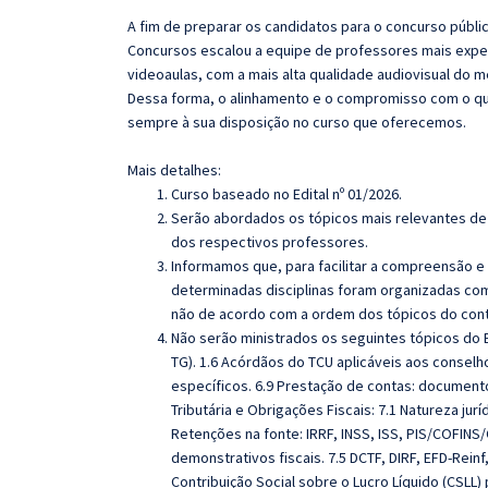
A fim de preparar os candidatos para o concurso públi
Concursos escalou a equipe de professores mais exper
videoaulas, com a mais alta qualidade audiovisual do
Dessa forma, o alinhamento e o compromisso com o qu
sempre à sua disposição no curso que oferecemos.
Mais detalhes:
Curso baseado no Edital nº 01/2026.
Serão abordados os tópicos mais relevantes de 
dos respectivos professores.
Informamos que, para facilitar a compreensão e
determinadas disciplinas foram organizadas com
não de acordo com a ordem dos tópicos do con
Não serão ministrados os seguintes tópicos do E
TG). 1.6 Acórdãos do TCU aplicáveis aos conselh
específicos. 6.9 Prestação de contas: document
Tributária e Obrigações Fiscais: 7.1 Natureza jurí
Retenções na fonte: IRRF, INSS, ISS, PIS/COFINS/
demonstrativos fiscais. 7.5 DCTF, DIRF, EFD-Rein
Contribuição Social sobre o Lucro Líquido (CSLL)