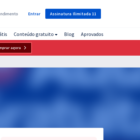
Assinatura
Ilimitada
11
endimento
Entrar
átis
Conteúdo gratuito
Blog
Aprovados
mprar agora