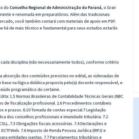
co do
Conselho Regional de Administração do Paraná
, o Gran
iente e renomada em preparatórios. Além das tradicionais
 mercado, você também contará com materiais de apoio em PDF.
e há de mais técnico e fundamental para seus estudos estarão
cada disciplina (não necessariamente todos), conforme critério
 a absorção dos conteúdos previstos no edital, as videoaulas de
 base na lógica didática proposta pelo(a) docente responsável, e
teúdo programático do certame.
dita:
1
.5 Normas Brasileiras de Contabilidade Técnicas Gerais (NBC
os de fiscalização profissional. 2.6 Procedimentos contábeis
os e prazos. 6.10 Tomada de contas especial.7 Legislação
dica dos conselhos profissionais e imunidade tributária. 7.2
CSLL. 7.3 Obrigações fiscais acessórias. 7.4 Declarações e
f, DCTFWeb. 7.6 Imposto de Renda Pessoa Jurídica (IRPJ) e
 para entidades isentas. 7.7 Parcelamentos tributários e