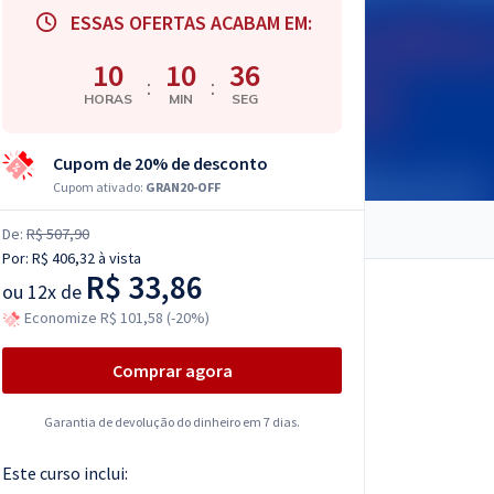
ESSAS OFERTAS ACABAM EM:
10
10
35
:
:
HORAS
MIN
SEG
Cupom de 20% de desconto
Cupom ativado:
GRAN20-OFF
De:
R$ 507,90
Por:
R$ 406,32
à vista
R$ 33,86
ou
12x de
Economize R$ 101,58 (-20%)
Comprar agora
Garantia de devolução do dinheiro em 7 dias.
Este curso inclui: