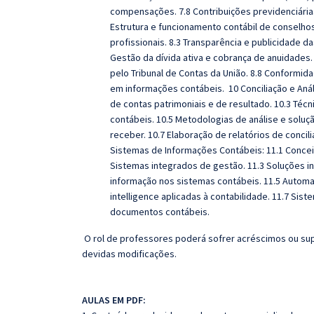
compensações. 7.8 Contribuições previdenciárias
Estrutura e funcionamento contábil de conselhos
profissionais. 8.3 Transparência e publicidade da
Gestão da dívida ativa e cobrança de anuidades. 
pelo Tribunal de Contas da União. 8.8 Conformid
em informações contábeis. 10 Conciliação e Análi
de contas patrimoniais e de resultado. 10.3 Técni
contábeis. 10.5 Metodologias de análise e soluç
receber. 10.7 Elaboração de relatórios de concil
Sistemas de Informações Contábeis: 11.1 Concei
Sistemas integrados de gestão. 11.3 Soluções in
informação nos sistemas contábeis. 11.5 Autom
intelligence aplicadas à contabilidade. 11.7 Sis
documentos contábeis.
O rol de professores poderá sofrer acréscimos ou sup
devidas modificações.
AULAS EM PDF: