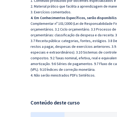
1. Conteúdo produzido por docentes especializados e
2. Material prático que facilita a aprendizagem de mane
3. Exercícios comentados.
4. Em Conhecimentos Específicos, serão disponibiliz
Complementar nº 101/2000 (Lei de Responsabilidade Fisc
orçamentários. 3.2 Ciclo orçamentário. 3.3 Processo de
orçamentárias: classificação da despesa e da receita. 3
3.7 Receita pública: categorias, fontes, estágios. 3.8 
restos a pagar, despesas de exercícios anteriores. 3.9
especiais e extraordinários). 3.10 Sistemas de controle
compostos. 9.2 Taxas nominal, efetiva, real e equivalent
amortização. 9.6 Séries de pagamentos. 9.7 Fluxo de caix
(VPL). 9.10 Índices de correção monetária.
4. Não serão ministrados PDFs Sintéticos.
Conteúdo deste curso