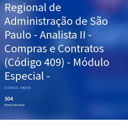
Regional de
Pós
Administração de São
Graduação
Paulo - Analista II -
OAB
Compras e Contratos
Mentorias
(Código 409) - Módulo
Questões grátis
Conteúdo gratuito
Especial -
Blog
(CÓDIGO: 196354)
Aprovados
304
Horas de aula
Atendimento