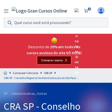
0
Assinatura Ilimitada 11
Acesso a todos os cursos. Teste grátis por 7 dias!
Assinatura OAB Até Passar
Acesso ilimitado a toda preparação para o Exame da
Desconto de
20% em todos os
Ordem, até você passar!
cursos avulsos do site SÓ HOJE!
Comprar agora
Residências Multiprofissionais
Preparação completa e intensiva para as principais
Cursos por Concurso
CRA SP
residências em saúde do Brasil
CRA SP - Conselho Regional de Administração de São Paulo - Analista II - Compras e Contratos (Código 409) - Módulo Especial -
Concursos
SP - Administrativas, Outras
Assinatura Ilimitada
CRA SP - Conselho
Cursos 20% OFF