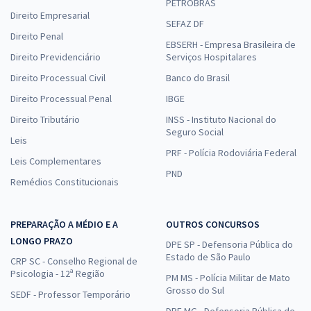
PETROBRAS
Direito Empresarial
SEFAZ DF
Direito Penal
EBSERH - Empresa Brasileira de
Direito Previdenciário
Serviços Hospitalares
Direito Processual Civil
Banco do Brasil
Direito Processual Penal
IBGE
Direito Tributário
INSS - Instituto Nacional do
Seguro Social
Leis
PRF - Polícia Rodoviária Federal
Leis Complementares
PND
Remédios Constitucionais
PREPARAÇÃO A MÉDIO E A
OUTROS CONCURSOS
LONGO PRAZO
DPE SP - Defensoria Pública do
Estado de São Paulo
CRP SC - Conselho Regional de
Psicologia - 12ª Região
PM MS - Polícia Militar de Mato
Grosso do Sul
SEDF - Professor Temporário
DPE MG - Defensoria Pública de