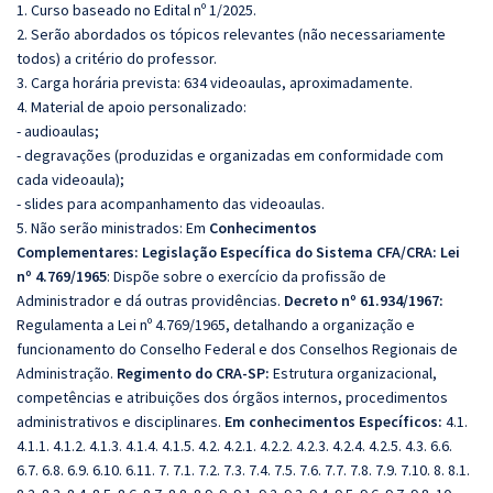
1. Curso baseado no Edital nº 1/2025.
2. Serão abordados os tópicos relevantes (não necessariamente
todos) a critério do professor.
3. Carga horária prevista: 634 videoaulas, aproximadamente.
4. Material de apoio personalizado:
- audioaulas;
- degravações (produzidas e organizadas em conformidade com
cada videoaula);
- slides para acompanhamento das videoaulas.
5. Não serão ministrados:
Em
Conhecimentos
Complementares:
Legislação Específica do Sistema CFA/CRA:
Lei
nº 4.769/1965
: Dispõe sobre o exercício da profissão de
Administrador e dá outras providências.
Decreto nº 61.934/1967:
Regulamenta a Lei nº 4.769/1965, detalhando a organização e
funcionamento do Conselho Federal e dos Conselhos Regionais de
Administração.
Regimento do CRA-SP:
Estrutura organizacional,
competências e atribuições dos órgãos internos, procedimentos
administrativos e disciplinares.
Em conhecimentos Específicos:
4.1.
4.1.1. 4.1.2. 4.1.3. 4.1.4. 4.1.5. 4.2. 4.2.1. 4.2.2. 4.2.3. 4.2.4. 4.2.5. 4.3. 6.6.
6.7. 6.8. 6.9. 6.10. 6.11. 7. 7.1. 7.2. 7.3. 7.4. 7.5. 7.6. 7.7. 7.8. 7.9. 7.10. 8. 8.1.