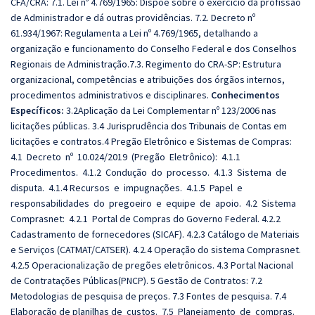
CFA/CRA: 7.1. Lei nº 4.769/1965: Dispõe sobre o exercício da profissão
de Administrador e dá outras providências. 7.2. Decreto nº
61.934/1967: Regulamenta a Lei nº 4.769/1965, detalhando a
organização e funcionamento do Conselho Federal e dos Conselhos
Regionais de Administração.7.3. Regimento do CRA-SP: Estrutura
organizacional, competências e atribuições dos órgãos internos,
procedimentos administrativos e disciplinares.
Conhecimentos
Específicos:
3.2Aplicação da Lei Complementar nº 123/2006 nas
licitações públicas. 3.4 Jurisprudência dos Tribunais de Contas em
licitações e contratos.4 Pregão Eletrônico e Sistemas de Compras:
4.1 Decreto nº 10.024/2019 (Pregão Eletrônico): 4.1.1
Procedimentos. 4.1.2 Condução do processo. 4.1.3 Sistema de
disputa. 4.1.4 Recursos e impugnações. 4.1.5 Papel e
responsabilidades do pregoeiro e equipe de apoio. 4.2 Sistema
Comprasnet: 4.2.1 Portal de Compras do Governo Federal. 4.2.2
Cadastramento de fornecedores (SICAF). 4.2.3 Catálogo de Materiais
e Serviços (CATMAT/CATSER). 4.2.4 Operação do sistema Comprasnet.
4.2.5 Operacionalização de pregões eletrônicos. 4.3 Portal Nacional
de Contratações Públicas(PNCP). 5 Gestão de Contratos: 7.2
Metodologias de pesquisa de preços. 7.3 Fontes de pesquisa. 7.4
Elaboração de planilhas de custos. 7.5 Planejamento de compras.