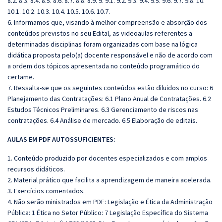
8.2. 8.3. 8.4. 8.5. 8.6. 8.7. 8.8. 8.9. 9. 9.1. 9.2. 9.3. 9.4. 9.5. 9.6. 9.7. 9.8. 10.
10.1. 10.2. 10.3. 10.4. 10.5. 10.6. 10.7.
6. Informamos que, visando à melhor compreensão e absorção dos
conteúdos previstos no seu Edital, as videoaulas referentes a
determinadas disciplinas foram organizadas com base na lógica
didática proposta pelo(a) docente responsável e não de acordo com
a ordem dos tópicos apresentada no conteúdo programático do
certame.
7. Ressalta-se que os seguintes conteúdos estão diluidos no curso: 6
Planejamento das Contratações: 6.1 Plano Anual de Contratações. 6.2
Estudos Técnicos Preliminares. 6.3 Gerenciamento de riscos nas
contratações. 6.4 Análise de mercado. 6.5 Elaboração de editais.
AULAS EM PDF AUTOSSUFICIENTES:
1. Conteúdo produzido por docentes especializados e com amplos
recursos didáticos.
2. Material prático que facilita a aprendizagem de maneira acelerada.
3. Exercícios comentados.
4. Não serão ministrados em PDF: Legislação e Ética da Administração
Pública: 1 Ética no Setor Público: 7 Legislação Específica do Sistema