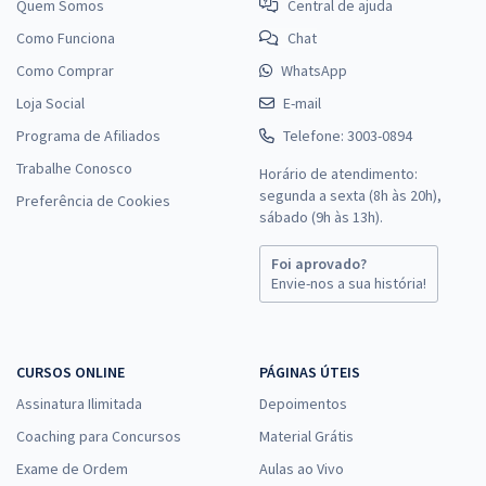
Quem Somos
Central de ajuda
Como Funciona
Chat
Como Comprar
WhatsApp
Loja Social
E-mail
Programa de Afiliados
Telefone: 3003-0894
Trabalhe Conosco
Horário de atendimento:
segunda a sexta (8h às 20h),
Preferência de Cookies
sábado (9h às 13h).
Foi aprovado?
Envie-nos a sua história!
CURSOS ONLINE
PÁGINAS ÚTEIS
Assinatura Ilimitada
Depoimentos
Coaching para Concursos
Material Grátis
Exame de Ordem
Aulas ao Vivo