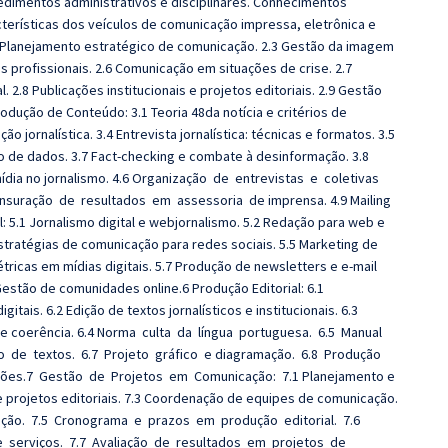
edimentos administrativos e disciplinares. Conhecimentos
racterísticas dos veículos de comunicação impressa, eletrônica e
2.2 Planejamento estratégico de comunicação. 2.3 Gestão da imagem
s profissionais. 2.6 Comunicação em situações de crise. 2.7
2.8 Publicações institucionais e projetos editoriais. 2.9 Gestão
dução de Conteúdo: 3.1 Teoria 48da notícia e critérios de
ão jornalística. 3.4 Entrevista jornalística: técnicas e formatos. 3.5
o de dados. 3.7 Fact-checking e combate à desinformação. 3.8
mídia no jornalismo. 4.6 Organização de entrevistas e coletivas
ensuração de resultados em assessoria de imprensa. 4.9 Mailing
: 5.1 Jornalismo digital e webjornalismo. 5.2 Redação para web e
Estratégias de comunicação para redes sociais. 5.5 Marketing de
ricas em mídias digitais. 5.7 Produção de newsletters e e-mail
Gestão de comunidades online.6 Produção Editorial: 6.1
ais. 6.2 Edição de textos jornalísticos e institucionais. 6.3
o e coerência. 6.4 Norma culta da língua portuguesa. 6.5 Manual
o de textos. 6.7 Projeto gráfico e diagramação. 6.8 Produção
ações.7 Gestão de Projetos em Comunicação: 7.1 Planejamento e
e projetos editoriais. 7.3 Coordenação de equipes de comunicação.
ão. 7.5 Cronograma e prazos em produção editorial. 7.6
serviços. 7.7 Avaliação de resultados em projetos de