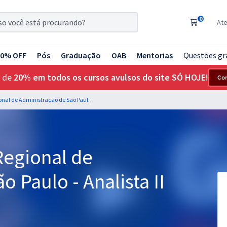
0
At
20% OFF
Pós
Graduação
OAB
Mentorias
Questões gr
 de
20% em todos os cursos avulsos do site SÓ HOJE!
Co
CRA SP - Conselho Regional de Administração de São Paulo - Analista II - Comunicação
Regional de
 Paulo - Analista II