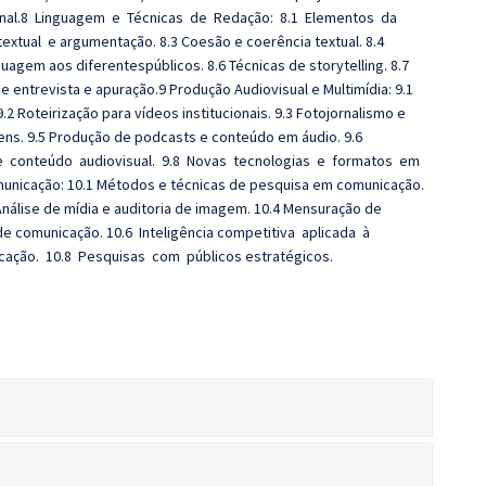
onal.8 Linguagem e Técnicas de Redação: 8.1 Elementos da
xtual e argumentação. 8.3 Coesão e coerência textual. 8.4
uagem aos diferentespúblicos. 8.6 Técnicas de storytelling. 8.7
e entrevista e apuração.9 Produção Audiovisual e Multimídia: 9.1
.2 Roteirização para vídeos institucionais. 9.3 Fotojornalismo e
ens. 9.5 Produção de podcasts e conteúdo em áudio. 9.6
 de conteúdo audiovisual. 9.8 Novas tecnologias e formatos em
unicação: 10.1 Métodos e técnicas de pesquisa em comunicação.
 Análise de mídia e auditoria de imagem. 10.4 Mensuração de
 de comunicação. 10.6 Inteligência competitiva aplicada à
ação. 10.8 Pesquisas com públicos estratégicos.