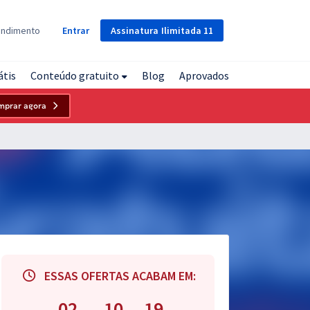
Assinatura
Ilimitada
11
endimento
Entrar
átis
Conteúdo gratuito
Blog
Aprovados
mprar agora
ESSAS OFERTAS ACABAM EM:
02
10
18