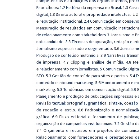
competências e atribuições dos órgãos internos, proc
Específicos: 1.2 História da imprensa no Brasil. 1.3 Ca
digital
.
1.8 Direito autoral e propriedade intelectual. 
e reputação institucional. 2.4 Comunicação em conselho
Mensuração de resultados em comunicação institucional. 
de relacionamento com stakeholders.3 Jornalismo e Pro
noticiabilidade. 3.3 Técnicas de apuração, redação e ediç
Jornalismo especializado e segmentado. 3.6 Jornalism
Produção de conteúdo multimídia. 3.9 Narrativas trans
de imprensa. 4.7 Clipping e análise de mídia. 4.8 M
e relacionamento com jornalistas. 5 Comunicação Digital
SEO. 5.3 Gestão de conteúdo para sites e portais. 5.4 
conteúdo e inbound marketing. 5.6 Monitoramento e mét
marketing. 5.8 Tendências em comunicação digital. 5.9 
Planejamento e produção de publicações impressas e digit
Revisão textual: ortografia, gramática, sintaxe, coesã
de redação e estilo. 6.6 Padronização e normalizaçã
gráfica. 6.9 Fluxo editorial e fechamento de public
organização de campanhas institucionais. 7.2 Gestão d
7.4 Orçamento e recursos em projetos de comunicaç
Relacionamento com fornecedores e prestadores de 