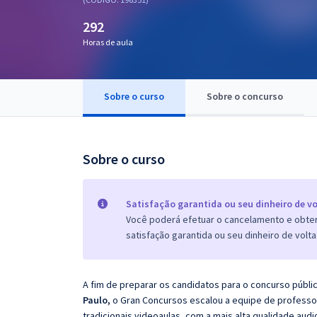
Pós
292
Graduação
Horas de aula
OAB
Sobre o curso
Sobre o concurso
Mentorias
Questões grátis
Sobre o curso
Conteúdo gratuito
Blog
Satisfação garantida ou seu dinheiro de vo
Você poderá efetuar o cancelamento e obter 
Aprovados
satisfação garantida ou seu dinheiro de volta
Atendimento
A fim de preparar os candidatos para o concurso públi
Paulo,
o Gran Concursos escalou a equipe de professo
tradicionais videoaulas, com a mais alta qualidade au