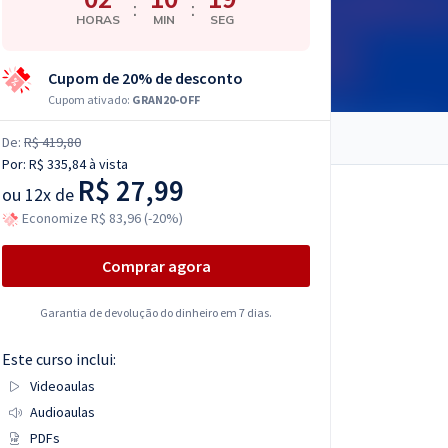
:
:
HORAS
MIN
SEG
Cupom de 20% de desconto
Cupom ativado:
GRAN20-OFF
De:
R$ 419,80
Por:
R$ 335,84
à vista
R$ 27,99
ou
12x de
Economize R$ 83,96 (-20%)
Comprar agora
Garantia de devolução do dinheiro em 7 dias.
Este curso inclui:
Videoaulas
Audioaulas
PDFs