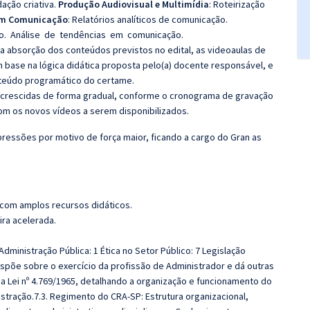
ação criativa.
Produção Audiovisual e Multimídia
:
Roteirização
 em Comunicação
:
Relatórios analíticos de comunicação.
ão. Análise de tendências em comunicação.
 a absorção dos conteúdos previstos no edital, as videoaulas de
 base na lógica didática proposta pelo(a) docente responsável, e
teúdo programático do certame.
 acrescidas de forma gradual, conforme o cronograma de gravação
m os novos vídeos a serem disponibilizados.
ressões por motivo de força maior, ficando a cargo do Gran as
 com amplos recursos didáticos.
ira acelerada.
Administração Pública: 1 Ética no Setor Público: 7 Legislação
Dispõe sobre o exercício da profissão de Administrador e dá outras
 a Lei nº 4.769/1965, detalhando a organização e funcionamento do
tração.7.3. Regimento do CRA-SP: Estrutura organizacional,