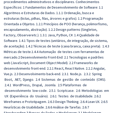
procedimentos administrativos e disciplinares. Conhecimentos
Específicos: 1 Fundamentos de Desenvolvimento de Software: 1.1
Algoritmos e Estruturas de Dados. 1.1.1 Ordenação, busca e
estruturas (listas, pilhas, filas, árvores e grafos). 1.2 Programação
Orientada a Objetos. 1.2.1 Princípios de POO (herança, polimorfismo,
encapsulamento, abstração). 1.2.2 Design patterns (Singleton,
Factory, Observeretc.). 1.3.1 Java, Python, C#. 1.4 Qualidade de
Software. 1.4.1 Tipos de testes (unitários, de integração, de sistema,
de aceitação). 1.4.2 Técnicas de teste (caixa branca, caixa preta). 1.4.3
Métricas de teste.1.4.4 Automação de testes com ferramentas de
mercado.2 Desenvolvimento Front-End: 2.1 Tecnologias e padrões
web (JavaScript, Document Object Model). 2.2 Frameworks de
desenvolvimento front-end. 2.2.1 React, React Native. 2.2.2 Angular,
Vue.js. 2.3 Desenvolvimento back-end. 2.3.1 Node.js. 2.3.2 Spring
Boot, .NET, Django. 2.4 Sistemas de gestão de conteúdo (CMS).
2.4.1 WordPress, Drupal, Joomla. 2.5 Plataformas de
desenvolvimento low-code. 2.5.1 Scriptcase. 2.6 Metodologias em
UX (Experiência do Usuário). 2.6.1 Testes de Usabilidade. 2.6.2
Wireframes e Prototipagem. 2.6.3 Design Thinking. 2.6.4 Lean UX. 2.6.5
Heurísticas de Usabilidade. 2.6.6 Análise de Tarefas. 2.6.7
Storyboarding.3 Bancos de Dados e Modelagem: 3.1 Modelagem