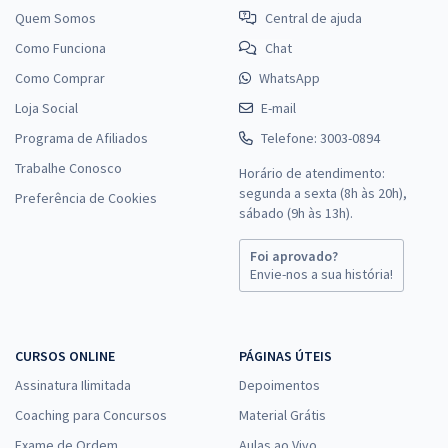
Quem Somos
Central de ajuda
Como Funciona
Chat
Como Comprar
WhatsApp
Loja Social
E-mail
Programa de Afiliados
Telefone: 3003-0894
Trabalhe Conosco
Horário de atendimento:
segunda a sexta (8h às 20h),
Preferência de Cookies
sábado (9h às 13h).
Foi aprovado?
Envie-nos a sua história!
CURSOS ONLINE
PÁGINAS ÚTEIS
Assinatura Ilimitada
Depoimentos
Coaching para Concursos
Material Grátis
Exame de Ordem
Aulas ao Vivo