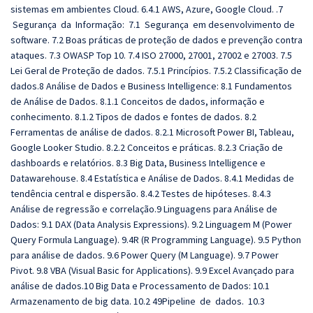
sistemas em ambientes Cloud. 6.4.1 AWS, Azure, Google Cloud. .7
Segurança da Informação: 7.1 Segurança em desenvolvimento de
software. 7.2 Boas práticas de proteção de dados e prevenção contra
ataques. 7.3 OWASP Top 10. 7.4 ISO 27000, 27001, 27002 e 27003. 7.5
Lei Geral de Proteção de dados. 7.5.1 Princípios. 7.5.2 Classificação de
dados.8 Análise de Dados e Business Intelligence: 8.1 Fundamentos
de Análise de Dados. 8.1.1 Conceitos de dados, informação e
conhecimento. 8.1.2 Tipos de dados e fontes de dados. 8.2
Ferramentas de análise de dados. 8.2.1 Microsoft Power BI, Tableau,
Google Looker Studio. 8.2.2 Conceitos e práticas. 8.2.3 Criação de
dashboards e relatórios. 8.3 Big Data, Business Intelligence e
Datawarehouse. 8.4 Estatística e Análise de Dados. 8.4.1 Medidas de
tendência central e dispersão. 8.4.2 Testes de hipóteses. 8.4.3
Análise de regressão e correlação.9 Linguagens para Análise de
Dados: 9.1 DAX (Data Analysis Expressions). 9.2 Linguagem M (Power
Query Formula Language). 9.4R (R Programming Language). 9.5 Python
para análise de dados. 9.6 Power Query (M Language). 9.7 Power
Pivot. 9.8 VBA (Visual Basic for Applications). 9.9 Excel Avançado para
análise de dados.10 Big Data e Processamento de Dados: 10.1
Armazenamento de big data. 10.2 49Pipeline de dados. 10.3