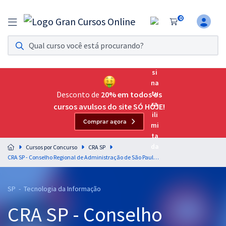
0
Assinatura Ilimitada 11
Acesso a todos os cursos. Teste grátis por 7 dias!
Assinatura OAB Até Passar
Acesso ilimitado a toda preparação para o Exame da
Desconto de
20% em todos os
Ordem, até você passar!
cursos avulsos do site SÓ HOJE!
Comprar agora
Residências Multiprofissionais
Preparação completa e intensiva para as principais
Cursos por Concurso
CRA SP
residências em saúde do Brasil
CRA SP - Conselho Regional de Administração de São Paulo - Analista II - Desenvolvimento de Sistemas
Concursos
SP - Tecnologia da Informação
Assinatura Ilimitada
CRA SP - Conselho
Cursos 20% OFF