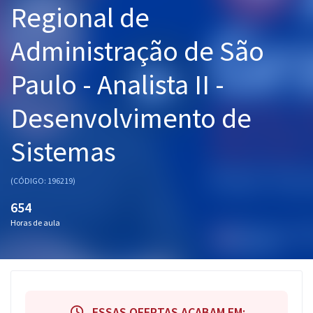
Regional de
Pós
Administração de São
Graduação
Paulo - Analista II -
OAB
Desenvolvimento de
Mentorias
Sistemas
Questões grátis
Conteúdo gratuito
(CÓDIGO: 196219)
Blog
654
Horas de aula
Aprovados
Atendimento
ESSAS OFERTAS ACABAM EM: