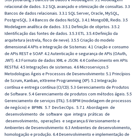
relacional de dados. 3.2 SQL avançado e otimização de consultas. 3.3
Bancos de dados relacionais. 3.3.1 SQL Server, Oracle, MySQL,
PostgreSQL. 3.4 Bancos de dados NoSQL. 3.4.1 MongoDB, Redis. 3.5
Modelagem analítica de dados. 3.5.1 Definição de objetos. 3.5.2
Identificação das fontes de dados. 3.5.3 ETL. 3.5.4 Definição da
arquitetura (estrela, floco de neve). 3.5.5 Criação do modelo
dimensional.4 APIs e Integração de Sistemas: 4.1 Criação e consumo
de APIs REST e SOAP. 4.2 Autenticação e segurança de APIs (OAuth,
JWT). 4.3 Formato de dados XML e JSON. 4.4 Conhecimento em APIs
RESTful. 4.5 Integrações de sistemas. 4.6 Microserviços.5
Metodologias Ágeis e Processos de Desenvolvimento: 5.1 Princípios
de Scrum, Kanban, eXtreme Programming (XP). 5.2 Integração
contínua e entrega contínua (CI/CD). 5.3 Gerenciamento de Produtos
de Software. 5.4 Gerenciamento de produtos com métodos ágeis. 5.5
Gerenciamento de serviços (ITIL). 5.6 BPM (modelagem de processos
de negócio) e BPMN. 5.7 DevSecOps. 5.7.1 Abordagem de
desenvolvimento de software que integra práticas de
desenvolvimento, operações e segurança.6 Versionamento e
Ambientes de Desenvolvimento: 6.3 Ambientes de desenvolvimento,
homologação e produção. 6.4 Desenvolvimento e implementação de