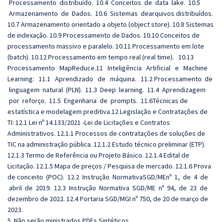
Processamento distribuído. 10.4 Conceitos de data lake. 10.5
Armazenamento de Dados. 10.6 Sistemas dearquivos distribuídos.
10.7 Armazenamento orientado a objeto (object store). 10.8 Sistemas
de indexação. 10.9 Processamento de Dados. 10.10 Conceitos de
processamento massivo e paralelo. 10.11 Processamento em lote
(batch). 10.12 Processamento em tempo real (real time). 10.13
Processamento MapReduce.11 Inteligência Artificial e Machine
Learning: 11.1 Aprendizado de máquina. 11.2 Processamento de
linguagem natural (PLN). 11.3 Deep learning. 11.4 Aprendizagem
por reforço. 11.5 Engenharia de prompts. 11.6Técnicas de
estatística e modelagem preditiva.12 Legislação e Contratações de
TI: 12.1 Lei nº 14.133/2021 -Lei de Licitações e Contratos
Administrativos. 12.1.1 Processos de contratações de soluções de
TIC na administração pública. 12.1.2 Estudo técnico preliminar (ETP).
12.1.3 Termo de Referência ou Projeto Básico. 12.1.4 Edital de
Licitação. 12.1.5 Mapa de preços / Pesquisa de mercado. 12.1.6 Prova
de conceito (POC). 12.2 Instrução NormativaSGD/MEnº 1, de 4 de
abril de 2019. 12.3 Instrução Normativa SGD/ME nº 94, de 23 de
dezembro de 2022. 12.4 Portaria SGD/MGI nº 750, de 20 de março de
2023.
5. Não serão ministrados PDFs Sintéticos.