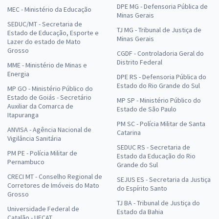
DPE MG - Defensoria Pública de
MEC - Ministério da Educação
Minas Gerais
SEDUC/MT - Secretaria de
TJ MG - Tribunal de Justiça de
Estado de Educação, Esporte e
Minas Gerais
Lazer do estado de Mato
Grosso
CGDF - Controladoria Geral do
Distrito Federal
MME - Ministério de Minas e
Energia
DPE RS - Defensoria Pública do
Estado do Rio Grande do Sul
MP GO - Ministério Público do
Estado de Goiás - Secretário
MP SP - Ministério Público do
Auxiliar da Comarca de
Estado de São Paulo
Itapuranga
PM SC - Polícia Militar de Santa
ANVISA - Agência Nacional de
Catarina
Vigilância Sanitária
SEDUC RS - Secretaria de
PM PE - Polícia Militar de
Estado da Educação do Rio
Pernambuco
Grande do Sul
CRECI MT - Conselho Regional de
SEJUS ES - Secretaria da Justiça
Corretores de Imóveis do Mato
do Espírito Santo
Grosso
TJ BA - Tribunal de Justiça do
Universidade Federal de
Estado da Bahia
Catalão - UFCAT