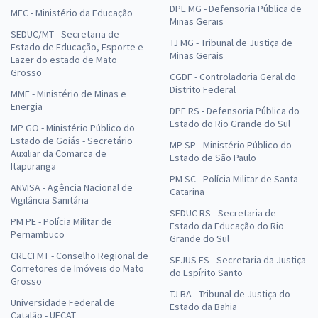
DPE MG - Defensoria Pública de
MEC - Ministério da Educação
Minas Gerais
SEDUC/MT - Secretaria de
TJ MG - Tribunal de Justiça de
Estado de Educação, Esporte e
Minas Gerais
Lazer do estado de Mato
Grosso
CGDF - Controladoria Geral do
Distrito Federal
MME - Ministério de Minas e
Energia
DPE RS - Defensoria Pública do
Estado do Rio Grande do Sul
MP GO - Ministério Público do
Estado de Goiás - Secretário
MP SP - Ministério Público do
Auxiliar da Comarca de
Estado de São Paulo
Itapuranga
PM SC - Polícia Militar de Santa
ANVISA - Agência Nacional de
Catarina
Vigilância Sanitária
SEDUC RS - Secretaria de
PM PE - Polícia Militar de
Estado da Educação do Rio
Pernambuco
Grande do Sul
CRECI MT - Conselho Regional de
SEJUS ES - Secretaria da Justiça
Corretores de Imóveis do Mato
do Espírito Santo
Grosso
TJ BA - Tribunal de Justiça do
Universidade Federal de
Estado da Bahia
Catalão - UFCAT