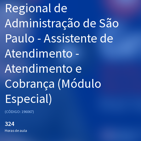
Regional de
Pós
Administração de São
Graduação
Paulo - Assistente de
OAB
Atendimento -
Mentorias
Atendimento e
Questões grátis
Conteúdo gratuito
Cobrança (Módulo
Blog
Especial)
Aprovados
(CÓDIGO: 196067)
Atendimento
324
Horas de aula