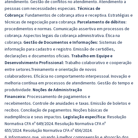
atendimento.
Gestão de conflitos no atendimento.
Atendimento a
pessoas com necessidades especiais.
Técnicas de
Cobrança:
Fundamentos de cobrança ativa e receptiva.
Estratégias e
técnicas de negociação para cobrança.
Parcelamento de débitos:
procedimentos e normas.
Comunicação assertiva em processos de
cobrança.
Aspectos legais da cobrança administrativa.
Ética na
cobrança.
Gestão de Documentos e Informações:
Sistemas de
informação para cadastro e registro.
Emissão de certidões,
declarações e documentos oficiais.
Trabalho em Equipe e
Desenvolvimento Profissional:
Trabalho colaborativo e cooperação
entre setores.
Treinamento e orientação de novos
colaboradores.
Eficácia no comportamento interpessoal.
Inovação e
melhoria contínua em processos de atendimento.
Gestão do tempo e
produtividade.
Noções de Administração
Financeira:
Processamento de pagamentos e
recebimentos.
Controle de anuidades e taxas.
Emissão de boletos e
recibos.
Conciliação de pagamentos.
Noções básicas de
inadimplência e seus impactos.
Legislação específica:
Resolução
Normativa CFA nº 649/2024.
Resolução Normativa CFA nº
655/2024.
Resolução Normativa CFA nº 656/2024.
6. Informamos que, visando à melhor compreensão e absorção dos