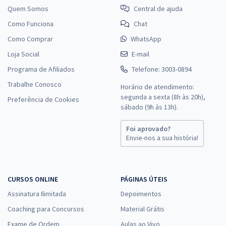
Quem Somos
Central de ajuda
Como Funciona
Chat
Como Comprar
WhatsApp
Loja Social
E-mail
Programa de Afiliados
Telefone: 3003-0894
Trabalhe Conosco
Horário de atendimento:
segunda a sexta (8h às 20h),
Preferência de Cookies
sábado (9h às 13h).
Foi aprovado?
Envie-nos a sua história!
CURSOS ONLINE
PÁGINAS ÚTEIS
Assinatura Ilimitada
Depoimentos
Coaching para Concursos
Material Grátis
Exame de Ordem
Aulas ao Vivo