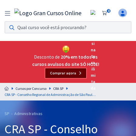
0
Assinatura Ilimitada 11
Acesso a todos os cursos. Teste grátis por 7 dias!
Assinatura OAB Até Passar
Acesso ilimitado a toda preparação para o Exame da
Desconto de
20% em todos os
Ordem, até você passar!
cursos avulsos do site SÓ HOJE!
Comprar agora
Residências Multiprofissionais
Preparação completa e intensiva para as principais
Cursos por Concurso
CRA SP
residências em saúde do Brasil
CRA SP - Conselho Regional de Administração de São Paulo - Assistente de Atendimento - Atendimento e Cobrança (Módulo Especial)
Concursos
SP - Administrativas
Assinatura Ilimitada
CRA SP - Conselho
Cursos 20% OFF