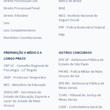
Direito Processual Civil
Banco do Brasil
Direito Processual Penal
IBGE
Direito Tributário
INSS - Instituto Nacional do
Seguro Social
Leis
PRF - Polícia Rodoviária Federal
Leis Complementares
PND
Remédios Constitucionais
PREPARAÇÃO A MÉDIO E A
OUTROS CONCURSOS
LONGO PRAZO
DPE SP - Defensoria Pública do
Estado de São Paulo
CRP SC - Conselho Regional de
Psicologia - 12ª Região
PM MS - Polícia Militar de Mato
Grosso do Sul
SEDF - Professor Temporário
DPE MG - Defensoria Pública de
MEC - Ministério da Educação
Minas Gerais
SEDUC/MT - Secretaria de
TJ MG - Tribunal de Justiça de
Estado de Educação, Esporte e
Minas Gerais
Lazer do estado de Mato
Grosso
CGDF - Controladoria Geral do