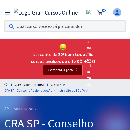
0
Assinatura Ilimitada 11
Acesso a todos os cursos. Teste grátis por 7 dias!
Assinatura OAB Até Passar
Acesso ilimitado a toda preparação para o Exame da
Desconto de
20% em todos os
Ordem, até você passar!
cursos avulsos do site SÓ HOJE!
Comprar agora
Residências Multiprofissionais
Preparação completa e intensiva para as principais
Cursos por Concurso
CRA SP
residências em saúde do Brasil
CRA SP - Conselho Regional de Administração de São Paulo - Conhecimentos Básicos para os Cargos de Nível Superior - Exceto TI
Concursos
SP - Administrativas
Assinatura Ilimitada
CRA SP - Conselho
Cursos 20% OFF