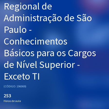
Regional de
Pós
Administração de São
Graduação
Paulo -
OAB
Conhecimentos
Mentorias
Básicos para os Cargos
Questões grátis
Conteúdo gratuito
de Nível Superior -
Blog
Exceto TI
Aprovados
(CÓDIGO: 196069)
Atendimento
253
Horas de aula