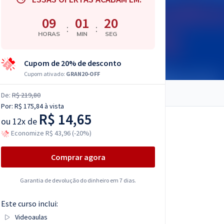
09
01
19
:
:
HORAS
MIN
SEG
Cupom de 20% de desconto
Cupom ativado:
GRAN20-OFF
De:
R$ 219,80
Por:
R$ 175,84
à vista
R$ 14,65
ou
12x de
Economize R$ 43,96 (-20%)
Comprar agora
Garantia de devolução do dinheiro em 7 dias.
Este curso inclui:
Videoaulas