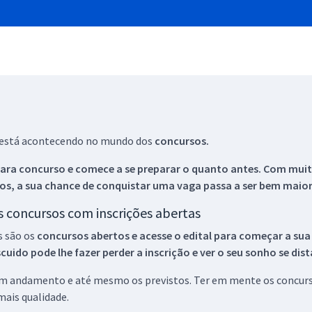
ue está acontecendo no mundo dos
concursos.
ara concurso e comece a se preparar o quanto antes. Com muita
os, a sua chance de conquistar uma vaga passa a ser bem maior
os concursos com inscrições abertas
s são os
concursos abertos e acesse o edital para começar a sua
ido pode lhe fazer perder a inscrição e ver o seu sonho se dis
 em andamento e até mesmo os previstos. Ter em mente os concurso
ais qualidade.