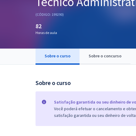
Técnico Administrat
Pós
(CÓDIGO: 199290)
Graduação
82
Horas de aula
OAB
Mentorias
Sobre o curso
Sobre o concurso
Questões grátis
Conteúdo gratuito
Sobre o curso
Blog
Aprovados
Satisfação garantida ou seu dinheiro de vo
Você poderá efetuar o cancelamento e obter 
satisfação garantida ou seu dinheiro de volta
Atendimento