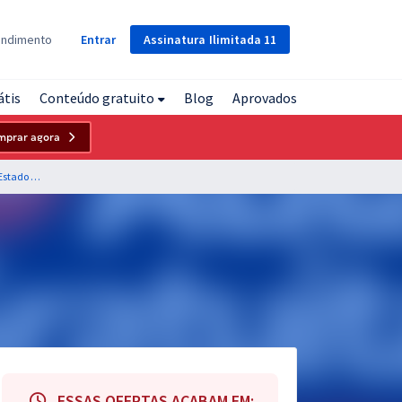
Assinatura
Ilimitada
11
endimento
Entrar
átis
Conteúdo gratuito
Blog
Aprovados
mprar agora
CRB 8 - Conselho Regional de Biblioteconomia do Estado de São Paulo - Conhecimentos Específicos para Técnico Administrativo
ESSAS OFERTAS ACABAM EM: