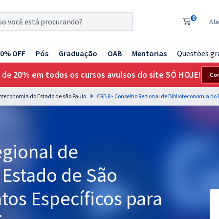
0
At
20% OFF
Pós
Graduação
OAB
Mentorias
Questões gr
 de
20% em todos os cursos avulsos do site SÓ HOJE!
Co
ioteconomia do Estado de são Paulo
egional de
 Estado de São
tos Específicos para