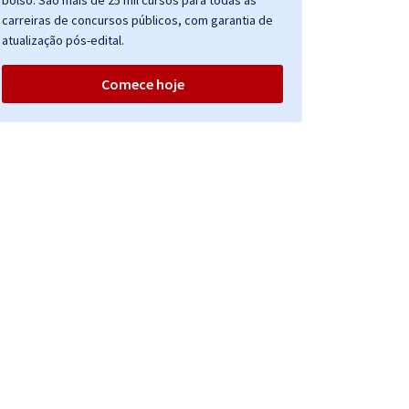
bolso. São mais de 25 mil cursos para todas as
carreiras de concursos públicos, com garantia de
atualização pós-edital.
Comece hoje