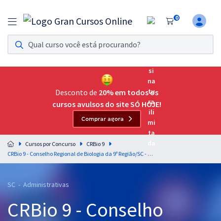
0
Assinatura Ilimitada 11
Acesso a todos os cursos. Teste grátis por 7 dias!
Assinatura OAB Até Passar
Acesso ilimitado a toda preparação para o Exame da
Desconto de
20% em todos os
Ordem, até você passar!
cursos avulsos do site SÓ HOJE!
Comprar agora
Residências Multiprofissionais
Preparação completa e intensiva para as principais
Cursos por Concurso
CRBio 9
residências em saúde do Brasil
CRBio 9 - Conselho Regional de Biologia da 9ª Região/SC - Assistente Administrativo
Concursos
SC - Administrativas
Assinatura Ilimitada
CRBio 9 - Conselho
Cursos 20% OFF