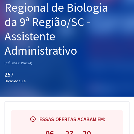
Regional de Biologia
Pós
da 9ª Região/SC -
Graduação
Assistente
OAB
Administrativo
Mentorias
Questões grátis
(CÓDIGO: 194124)
257
Conteúdo gratuito
Horas de aula
Blog
Aprovados
Atendimento
ESSAS OFERTAS ACABAM EM:
06
23
20