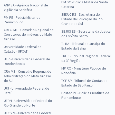
PM SC - Polícia Militar de Santa
ANVISA - Agência Nacional de
Catarina
Vigilância Sanitária
SEDUC RS - Secretaria de
PM PE - Polícia Militar de
Estado da Educação do Rio
Pernambuco
Grande do Sul
CRECI MT - Conselho Regional de
SEJUS ES - Secretaria da Justiça
Corretores de Imóveis do Mato
do Espírito Santo
Grosso
TJ BA - Tribunal de Justiça do
Universidade Federal de
Estado da Bahia
Catalão - UFCAT
TRF 3 - Tribunal Regional Federal
UFR - Universidade Federal de
da 3ª Região
Rondonópolis
MP RO - Ministério Público de
CRA MS - Conselho Regional de
Rondônia
Administração do Mato Grosso
do Sul
TCE SP - Tribunal de Contas do
Estado de São Paulo
UFJ - Universidade Federal de
Jataí
Politec PE - Polícia Científica de
Pernambuco
UFRN - Universidade Federal do
Rio Grande do Norte
UFCSPA - Universidade Federal