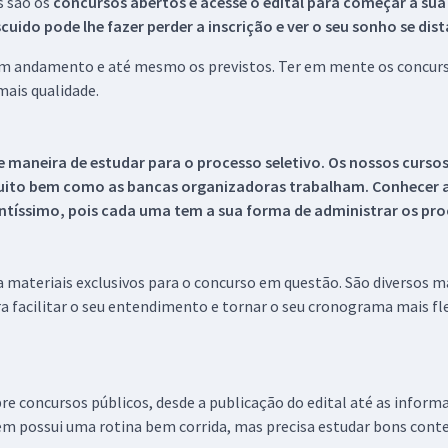
s são os
concursos abertos e acesse o edital para começar a sua
ido pode lhe fazer perder a inscrição e ver o seu sonho se dis
 em andamento e até mesmo os previstos. Ter em mente os concurso
ais qualidade.
 maneira de estudar para o processo seletivo. Os nossos curso
uito bem como as bancas organizadoras trabalham. Conhecer a
tíssimo, pois cada uma tem a sua forma de administrar os proc
 a materiais exclusivos para o concurso em questão. São diversos 
a facilitar o seu entendimento e tornar o seu cronograma mais fle
re concursos públicos, desde a publicação do edital até as inform
em possui uma rotina bem corrida, mas precisa estudar bons conte