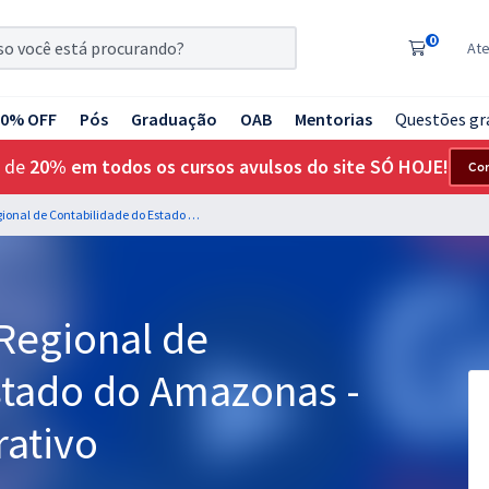
0
At
20% OFF
Pós
Graduação
OAB
Mentorias
Questões gr
 de
20% em todos os cursos avulsos do site SÓ HOJE!
Co
CRC AM - Conselho Regional de Contabilidade do Estado do Amazonas - Assistente Administrativo
Regional de
stado do Amazonas -
rativo