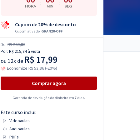
:
:
HORA
MIN
SEG
Cupom de 20% de desconto
Cupom ativado:
GRAN20-OFF
De:
R$ 269,80
Por:
R$ 215,84
à vista
R$ 17,99
ou
12x de
Economize R$ 53,96 (-20%)
Comprar agora
Garantia de devolução do dinheiro em 7 dias.
Este curso inclui:
Videoaulas
Audioaulas
PDFs