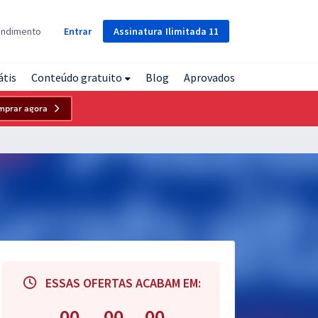
Assinatura
Ilimitada
11
endimento
Entrar
átis
Conteúdo gratuito
Blog
Aprovados
mprar agora
ESSAS OFERTAS ACABAM EM:
00
00
00