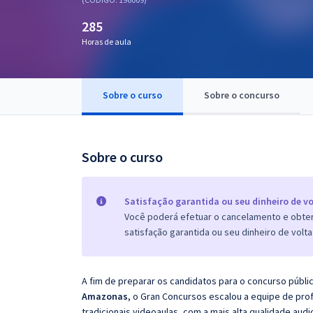
Pós
285
Graduação
Horas de aula
OAB
Sobre o curso
Sobre o concurso
Mentorias
Questões grátis
Sobre o curso
Conteúdo gratuito
Blog
Satisfação garantida ou seu dinheiro de vo
Você poderá efetuar o cancelamento e obter 
Aprovados
satisfação garantida ou seu dinheiro de volta
Atendimento
A fim de preparar os candidatos para o concurso públi
Amazonas
, o Gran Concursos escalou a equipe de pr
tradicionais videoaulas, com a mais alta qualidade au