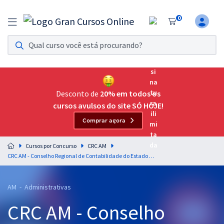
0
Assinatura Ilimitada 11
Acesso a todos os cursos. Teste grátis por 7 dias!
Assinatura OAB Até Passar
Acesso ilimitado a toda preparação para o Exame da
Desconto de
20% em todos os
Ordem, até você passar!
cursos avulsos do site SÓ HOJE!
Comprar agora
Residências Multiprofissionais
Preparação completa e intensiva para as principais
Cursos por Concurso
CRC AM
residências em saúde do Brasil
CRC AM - Conselho Regional de Contabilidade do Estado do Amazonas - Conhecimentos Básicos para os Cargos de Nível Superior
Concursos
AM - Administrativas
Assinatura Ilimitada
CRC AM - Conselho
Cursos 20% OFF