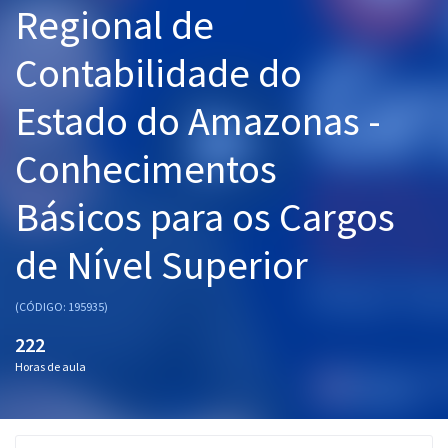
Regional de
Pós
Contabilidade do
Graduação
Estado do Amazonas -
OAB
Conhecimentos
Mentorias
Básicos para os Cargos
Questões grátis
Conteúdo gratuito
de Nível Superior
Blog
(CÓDIGO: 195935)
Aprovados
222
Horas de aula
Atendimento