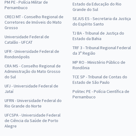
PM PE - Polícia Militar de
Estado da Educação do Rio
Pernambuco
Grande do Sul
CRECI MT - Conselho Regional de
SEJUS ES - Secretaria da Justiça
Corretores de Imóveis do Mato
do Espírito Santo
Grosso
TJ BA - Tribunal de Justiça do
Universidade Federal de
Estado da Bahia
Catalão - UFCAT
TRF 3 - Tribunal Regional Federal
UFR - Universidade Federal de
da 3ª Região
Rondonópolis
MP RO - Ministério Público de
CRA MS - Conselho Regional de
Rondônia
Administração do Mato Grosso
do Sul
TCE SP - Tribunal de Contas do
Estado de São Paulo
UFJ - Universidade Federal de
Jataí
Politec PE - Polícia Científica de
Pernambuco
UFRN - Universidade Federal do
Rio Grande do Norte
UFCSPA - Universidade Federal
de Ciência da Saúde de Porto
Alegre