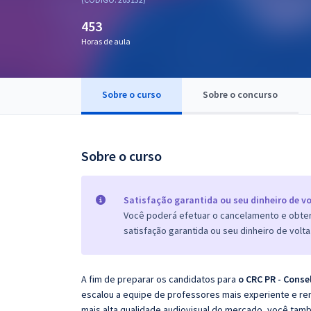
Pós
453
Graduação
Horas de aula
OAB
Sobre o curso
Sobre o concurso
Mentorias
Questões grátis
Sobre o curso
Conteúdo gratuito
Blog
Satisfação garantida ou seu dinheiro de vo
Você poderá efetuar o cancelamento e obter 
Aprovados
satisfação garantida ou seu dinheiro de volta
Atendimento
A fim de preparar os candidatos para
o
CRC PR - Conse
escalou a equipe de professores mais experiente e re
mais alta qualidade audiovisual do mercado, você tam