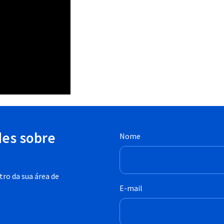
des sobre
Nome
ro da sua área de
E-mail