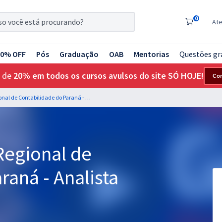
0
At
20% OFF
Pós
Graduação
OAB
Mentorias
Questões gr
 de
20% em todos os cursos avulsos do site SÓ HOJE!
Co
CRC PR - Conselho Regional de Contabilidade do Paraná - Analista Operacional
Regional de
raná - Analista