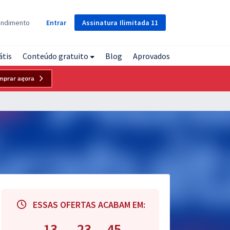
Assinatura
Ilimitada
11
endimento
Entrar
átis
Conteúdo gratuito
Blog
Aprovados
mprar agora
ESSAS OFERTAS ACABAM EM:
13
23
44