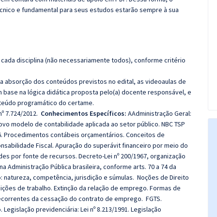
cnico e fundamental para seus estudos estarão sempre à sua
cada disciplina (não necessariamente todos), conforme critério
 a absorção dos conteúdos previstos no edital, as videoaulas de
 base na lógica didática proposta pelo(a) docente responsável, e
teúdo programático do certame.
nº 7.724/2012.
Conhecimentos Específicos:
AAdministração Geral:
novo modelo de contabilidade aplicada ao setor público. NBC TSP
6. Procedimentos contábeis orçamentários. Conceitos de
nsabilidade Fiscal. Apuração do superávit financeiro por meio do
ades por fonte de recursos. Decreto-Lei nº 200/1967, organização
a Administração Pública brasileira, conforme arts. 70 a 74 da
o: natureza, competência, jurisdição e súmulas. Noções de Direito
dições de trabalho. Extinção da relação de emprego. Formas de
decorrentes da cessação do contrato de emprego. FGTS.
 Legislação previdenciária: Lei nº 8.213/1991. Legislação