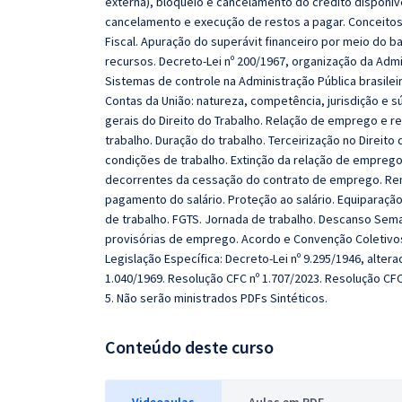
externa), bloqueio e cancelamento do crédito disponíve
cancelamento e execução de restos a pagar. Conceitos
Fiscal. Apuração do superávit financeiro por meio do b
recursos. Decreto-Lei nº 200/1967, organização da Adm
Sistemas de controle na Administração Pública brasileir
Contas da União: natureza, competência, jurisdição e sú
gerais do Direito do Trabalho. Relação de emprego e r
trabalho. Duração do trabalho. Terceirização no Direit
condições de trabalho. Extinção da relação de emprego
decorrentes da cessação do contrato de emprego. Rem
pagamento do salário. Proteção ao salário. Equiparação
de trabalho. FGTS. Jornada de trabalho. Descanso Sema
provisórias de emprego. Acordo e Convenção Coletivos d
Legislação Específica: Decreto-Lei nº 9.295/1946, alterad
1.040/1969. Resolução CFC nº 1.707/2023. Resolução CFC
5. Não serão ministrados PDFs Sintéticos.
Conteúdo deste curso