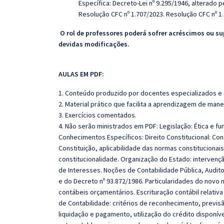
Específica: Decreto-Lei nº 9.295/1946, alterado pe
Resolução CFC nº 1.707/2023. Resolução CFC nº 1
O rol de professores poderá sofrer acréscimos ou su
devidas modificações.
AULAS EM PDF:
1. Conteúdo produzido por docentes especializados e
2. Material prático que facilita a aprendizagem de mane
3. Exercícios comentados.
4. Não serão ministrados em PDF: Legislação: Ética e fun
Conhecimentos Específicos: Direito Constitucional: Cons
Constituição, aplicabilidade das normas constitucionai
constitucionalidade. Organização do Estado: intervençã
de Interesses. Noções de Contabilidade Pública, Auditor
e do Decreto nº 93.872/1986. Particularidades do novo
contábeis orçamentários. Escrituração contábil relati
de Contabilidade: critérios de reconhecimento, previs
liquidação e pagamento, utilização do crédito disponí