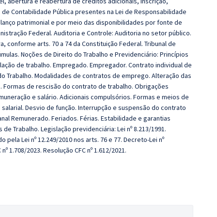
l, abertura e reabertura de créditos adicionais,
inscrição,
 de Contabilidade Pública presentes na Lei
de Responsabilidade
alanço patrimonial e por meio
das disponibilidades por fonte de
inistração
Federal. Auditoria e Controle: Auditoria no setor público.
a, conforme arts. 70 a 74 da Constituição Federal. Tribunal de
mulas. Noções de Direito do Trabalho e Previdenciário: Princípios
elação de trabalho. Empregado. Empregador. Contrato individual de
o do Trabalho. Modalidades de contratos de emprego. Alteração das
. Formas de rescisão do contrato de trabalho. Obrigações
uneração e salário. Adicionais compulsórios. Formas e meios de
 salarial. Desvio de função. Interrupção e suspensão do contrato
nal Remunerado. Feriados. Férias. Estabilidade e garantias
e Trabalho. Legislação previdenciária: Lei nº 8.213/1991.
o pela Lei nº 12.249/2010 nos arts. 76 e 77. Decreto-Lei nº
 nº 1.708/2023. Resolução CFC nº 1.612/2021.