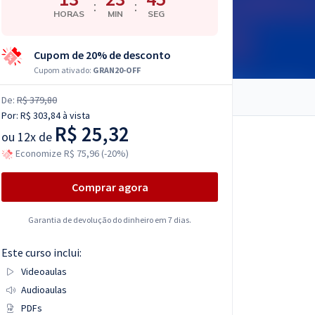
:
:
HORAS
MIN
SEG
Cupom de 20% de desconto
Cupom ativado:
GRAN20-OFF
De:
R$ 379,80
Por:
R$ 303,84
à vista
R$ 25,32
ou
12x de
Economize R$ 75,96 (-20%)
Comprar agora
Garantia de devolução do dinheiro em 7 dias.
Este curso inclui:
Videoaulas
Audioaulas
PDFs