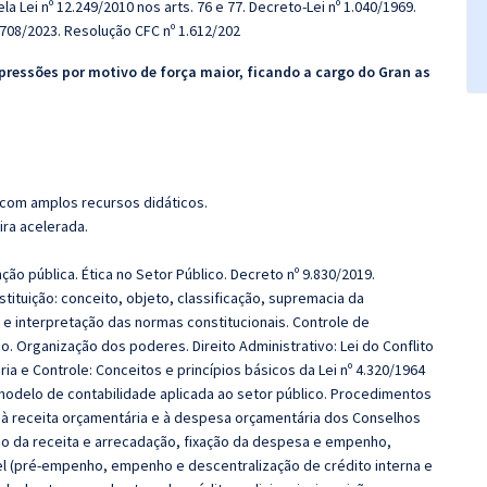
la Lei nº 12.249/2010 nos arts. 76 e 77. Decreto-Lei nº 1.040/1969.
.708/2023. Resolução CFC nº 1.612/202
pressões por motivo de força maior, ficando a cargo do Gran as
 com amplos recursos didáticos.
ira acelerada.
ção pública. Ética no Setor Público. Decreto nº 9.830/2019.
tituição: conceito, objeto, classificação, supremacia da
s e interpretação das normas constitucionais. Controle de
o. Organização dos poderes. Direito Administrativo: Lei do Conflito
ia e Controle: Conceitos e princípios básicos da Lei nº 4.320/1964
 modelo de contabilidade aplicada ao setor público. Procedimentos
va à receita orçamentária e à despesa orçamentária dos Conselhos
ão da receita e arrecadação, fixação da despesa e empenho,
vel (pré-empenho, empenho e descentralização de crédito interna e