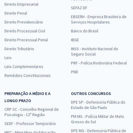
Direito Empresarial
SEFAZ DF
Direito Penal
EBSERH - Empresa Brasileira de
Direito Previdenciário
Serviços Hospitalares
Direito Processual Civil
Banco do Brasil
Direito Processual Penal
IBGE
Direito Tributário
INSS - Instituto Nacional do
Seguro Social
Leis
PRF - Polícia Rodoviária Federal
Leis Complementares
PND
Remédios Constitucionais
PREPARAÇÃO A MÉDIO E A
OUTROS CONCURSOS
LONGO PRAZO
DPE SP - Defensoria Pública do
Estado de São Paulo
CRP SC - Conselho Regional de
Psicologia - 12ª Região
PM MS - Polícia Militar de Mato
Grosso do Sul
SEDF - Professor Temporário
DPE MG - Defensoria Pública de
MEC - Ministério da Educação