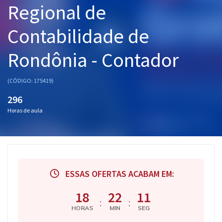
Regional de
Pós
Contabilidade de
Graduação
Rondônia - Contador
OAB
Mentorias
(CÓDIGO: 175419)
296
Questões grátis
Horas de aula
Conteúdo gratuito
Blog
Aprovados
ESSAS OFERTAS ACABAM EM:
Atendimento
18
22
10
:
:
HORAS
MIN
SEG