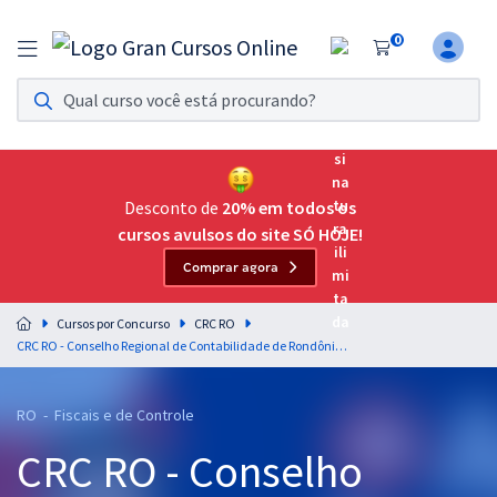
0
Assinatura Ilimitada 11
Acesso a todos os cursos. Teste grátis por 7 dias!
Assinatura OAB Até Passar
Acesso ilimitado a toda preparação para o Exame da
Desconto de
20% em todos os
Ordem, até você passar!
cursos avulsos do site SÓ HOJE!
Comprar agora
Residências Multiprofissionais
Preparação completa e intensiva para as principais
Cursos por Concurso
CRC RO
residências em saúde do Brasil
CRC RO - Conselho Regional de Contabilidade de Rondônia - Contador
Concursos
RO - Fiscais e de Controle
Assinatura Ilimitada
CRC RO - Conselho
Cursos 20% OFF