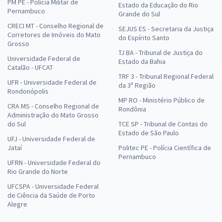
PM PE - Polícia Militar de
Estado da Educação do Rio
Pernambuco
Grande do Sul
CRECI MT - Conselho Regional de
SEJUS ES - Secretaria da Justiça
Corretores de Imóveis do Mato
do Espírito Santo
Grosso
TJ BA - Tribunal de Justiça do
Universidade Federal de
Estado da Bahia
Catalão - UFCAT
TRF 3 - Tribunal Regional Federal
UFR - Universidade Federal de
da 3ª Região
Rondonópolis
MP RO - Ministério Público de
CRA MS - Conselho Regional de
Rondônia
Administração do Mato Grosso
do Sul
TCE SP - Tribunal de Contas do
Estado de São Paulo
UFJ - Universidade Federal de
Jataí
Politec PE - Polícia Científica de
Pernambuco
UFRN - Universidade Federal do
Rio Grande do Norte
UFCSPA - Universidade Federal
de Ciência da Saúde de Porto
Alegre