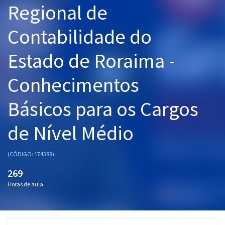
Regional de
Pós
Contabilidade do
Graduação
Estado de Roraima -
OAB
Conhecimentos
Mentorias
Básicos para os Cargos
Questões grátis
Conteúdo gratuito
de Nível Médio
Blog
(CÓDIGO: 174388)
Aprovados
269
Horas de aula
Atendimento