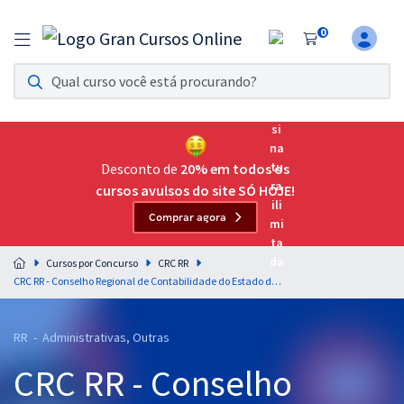
0
Assinatura Ilimitada 11
Acesso a todos os cursos. Teste grátis por 7 dias!
Assinatura OAB Até Passar
Acesso ilimitado a toda preparação para o Exame da
Desconto de
20% em todos os
Ordem, até você passar!
cursos avulsos do site SÓ HOJE!
Comprar agora
Residências Multiprofissionais
Preparação completa e intensiva para as principais
Cursos por Concurso
CRC RR
residências em saúde do Brasil
CRC RR - Conselho Regional de Contabilidade do Estado de Roraima - Conhecimentos Básicos para os Cargos de Nível Médio
Concursos
RR - Administrativas, Outras
Assinatura Ilimitada
CRC RR - Conselho
Cursos 20% OFF