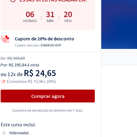
06
31
19
:
:
HORAS
MIN
SEG
Cupom de 20% de desconto
Cupom ativado:
GRAN20-OFF
De:
R$ 369,80
Por:
R$ 295,84
à vista
R$ 24,65
ou
12x de
Economize R$ 73,96 (-20%)
Comprar agora
Garantia de devolução do dinheiro em 7 dias.
Este curso inclui:
Videoaulas