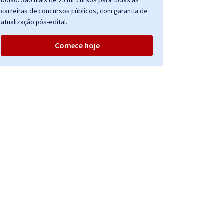
bolso. São mais de 25 mil cursos para todas as
carreiras de concursos públicos, com garantia de
atualização pós-edital.
Comece hoje