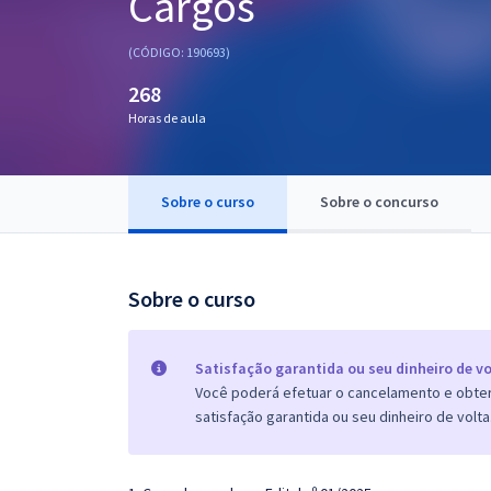
Cargos
Pós
(CÓDIGO: 190693)
Graduação
268
Horas de aula
OAB
Mentorias
Sobre o curso
Sobre o concurso
Questões grátis
Conteúdo gratuito
Sobre o curso
Blog
Aprovados
Satisfação garantida ou seu dinheiro de vo
Você poderá efetuar o cancelamento e obter 
satisfação garantida ou seu dinheiro de volta
Atendimento