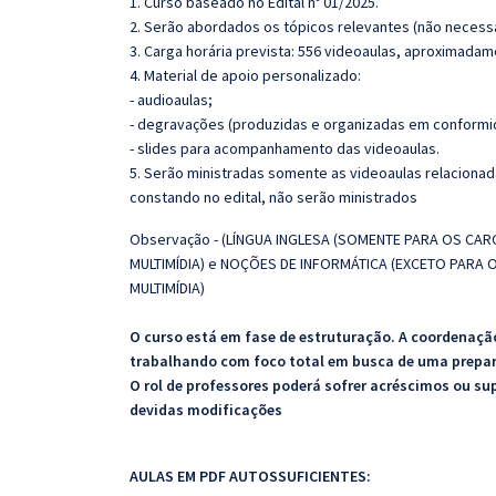
1. Curso baseado no Edital nº 01/2025.
2. Serão abordados os tópicos relevantes (não necessa
3. Carga horária prevista: 556 videoaulas, aproximadam
4. Material de apoio personalizado:
- audioaulas;
- degravações (produzidas e organizadas em conformi
- slides para acompanhamento das videoaulas.
5.
Serão ministradas somente as videoaulas relaciona
constando no edital, não serão ministrados
Observação - (
LÍNGUA INGLESA (SOMENTE PARA OS CAR
MULTIMÍDIA) e NOÇÕES DE INFORMÁTICA (EXCETO PARA 
MULTIMÍDIA)
O curso está em fase de estruturação. A coordenaçã
trabalhando com foco total em busca de uma prepar
O rol de professores poderá sofrer acréscimos ou su
devidas modificações
AULAS EM PDF AUTOSSUFICIENTES: