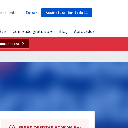
Assinatura
Ilimitada
11
endimento
Entrar
átis
Conteúdo gratuito
Blog
Aprovados
mprar agora
ESSAS OFERTAS ACABAM EM: