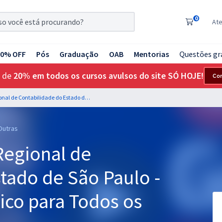
0
At
20% OFF
Pós
Graduação
OAB
Mentorias
Questões gr
 de
20% em todos os cursos avulsos do site SÓ HOJE!
Co
CRC SP - Conselho Regional de Contabilidade do Estado de São Paulo - Conhecimentos Básico para Todos os Cargos
 Outras
Regional de
tado de São Paulo -
co para Todos os