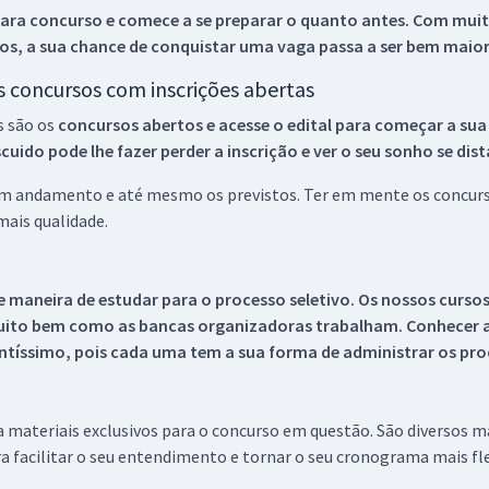
ara concurso e comece a se preparar o quanto antes. Com muita
os, a sua chance de conquistar uma vaga passa a ser bem maior
os concursos com inscrições abertas
s são os
concursos abertos e acesse o edital para começar a sua
ido pode lhe fazer perder a inscrição e ver o seu sonho se dis
 em andamento e até mesmo os previstos. Ter em mente os concurso
ais qualidade.
 maneira de estudar para o processo seletivo. Os nossos curso
uito bem como as bancas organizadoras trabalham. Conhecer a
tíssimo, pois cada uma tem a sua forma de administrar os proc
 a materiais exclusivos para o concurso em questão. São diversos 
a facilitar o seu entendimento e tornar o seu cronograma mais fle