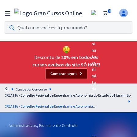
0
Assinatura Ilimitada 11
Acesso a todos os cursos. Teste grátis por 7 dias!
Assinatura OAB Até Passar
Acesso ilimitado a toda preparação para o Exame da
Desconto de
20% em todos os
Ordem, até você passar!
cursos avulsos do site SÓ HOJE!
Comprar agora
Residências Multiprofissionais
Preparação completa e intensiva para as principais
Cursos por Concurso
residências em saúde do Brasil
CREA MA - Conselho Regional de Engenharia e Agronomia do Estado do Maranhão
Concursos
CREA MA - Conselho Regional de Engenharia e Agronomia do Estado do Maranhão - Analista Administrativo - Contabilidade
Assinatura Ilimitada
- Administrativas, Fiscais e de Controle
Cursos 20% OFF