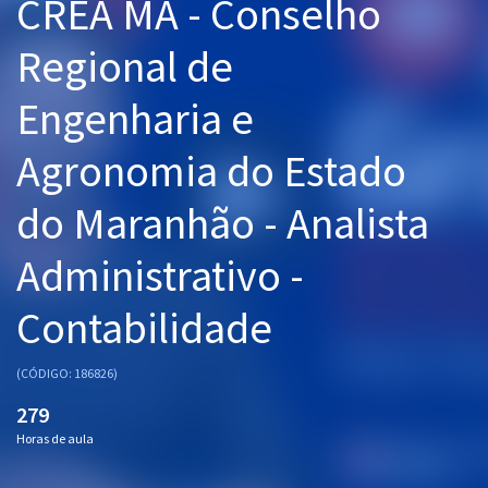
CREA MA - Conselho
Pós
Regional de
Graduação
Engenharia e
OAB
Agronomia do Estado
Mentorias
do Maranhão - Analista
Questões grátis
Administrativo -
Conteúdo gratuito
Contabilidade
Blog
Aprovados
(CÓDIGO: 186826)
279
Atendimento
Horas de aula