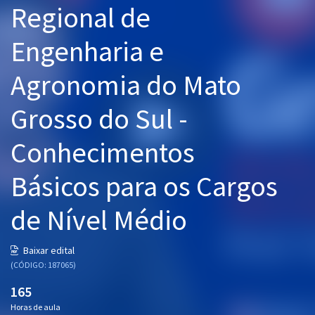
Regional de
Pós
Engenharia e
Graduação
Agronomia do Mato
OAB
Grosso do Sul -
Mentorias
Conhecimentos
Questões grátis
Conteúdo gratuito
Básicos para os Cargos
Blog
de Nível Médio
Aprovados
Baixar edital
(CÓDIGO: 187065)
Atendimento
165
Horas de aula