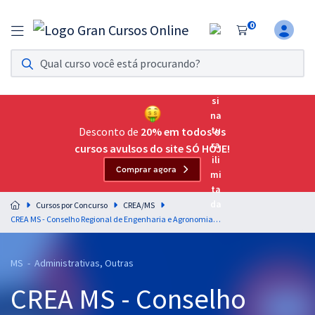
0
Assinatura Ilimitada 11
Acesso a todos os cursos. Teste grátis por 7 dias!
Assinatura OAB Até Passar
Acesso ilimitado a toda preparação para o Exame da
Desconto de
20% em todos os
Ordem, até você passar!
cursos avulsos do site SÓ HOJE!
Comprar agora
Residências Multiprofissionais
Preparação completa e intensiva para as principais
Cursos por Concurso
CREA/MS
residências em saúde do Brasil
CREA MS - Conselho Regional de Engenharia e Agronomia do Mato Grosso do Sul - Conhecimentos Básicos para os Cargos de Nível Médio
Concursos
MS - Administrativas, Outras
Assinatura Ilimitada
CREA MS - Conselho
Cursos 20% OFF