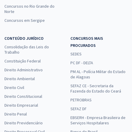
Concursos no Rio Grande do
Norte
Concursos em Sergipe
CONTEÚDO JURÍDICO
CONCURSOS MAIS
PROCURADOS
Consolidação das Leis do
Trabalho
SEDES
Constituição Federal
PC DF - DELTA
Direito Administrativo
PM AL - Polícia Militar do Estado
de Alagoas
Direito Ambiental
SEFAZ CE - Secretaria da
Direito Civil
Fazenda do Estado do Ceará
Direito Constitucional
PETROBRAS
Direito Empresarial
SEFAZ DF
Direito Penal
EBSERH - Empresa Brasileira de
Direito Previdenciário
Serviços Hospitalares
Direito Processual Civil
Banco do Brasil