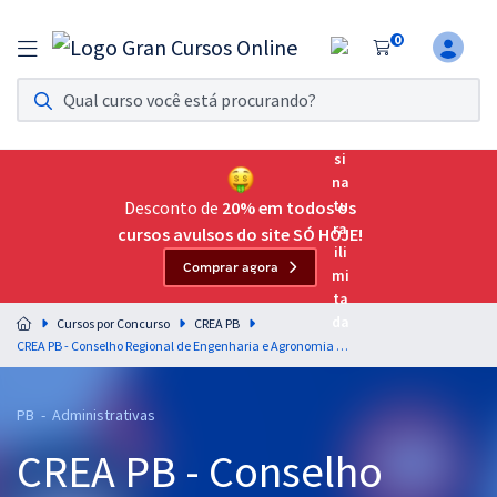
0
Assinatura Ilimitada 11
Acesso a todos os cursos. Teste grátis por 7 dias!
Assinatura OAB Até Passar
Acesso ilimitado a toda preparação para o Exame da
Desconto de
20% em todos os
Ordem, até você passar!
cursos avulsos do site SÓ HOJE!
Comprar agora
Residências Multiprofissionais
Preparação completa e intensiva para as principais
Cursos por Concurso
CREA PB
residências em saúde do Brasil
CREA PB - Conselho Regional de Engenharia e Agronomia do Estado da Paraíba - Analista Administrativo
Concursos
PB - Administrativas
Assinatura Ilimitada
CREA PB - Conselho
Cursos 20% OFF