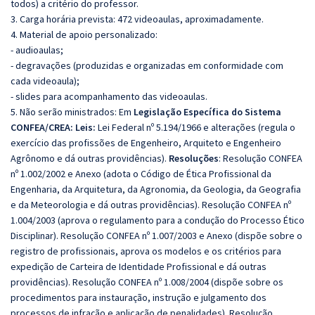
todos) a critério do professor.
3. Carga horária prevista: 472 videoaulas, aproximadamente.
4. Material de apoio personalizado:
- audioaulas;
- degravações (produzidas e organizadas em conformidade com
cada videoaula);
- slides para acompanhamento das videoaulas.
5. Não serão ministrados: Em
Legislação Específica do Sistema
CONFEA/CREA:
Leis:
Lei Federal nº 5.194/1966 e alterações (regula o
exercício das profissões de Engenheiro, Arquiteto e Engenheiro
Agrônomo e dá outras providências).
Resoluções
:
Resolução CONFEA
nº 1.002/2002 e Anexo (adota o Código de Ética Profissional da
Engenharia, da Arquitetura, da Agronomia, da Geologia, da Geografia
e da Meteorologia e dá outras providências).
Resolução CONFEA nº
1.004/2003 (aprova o regulamento para a condução do Processo Ético
Disciplinar).
Resolução CONFEA nº 1.007/2003 e Anexo (dispõe sobre o
registro de profissionais, aprova os modelos e os critérios para
expedição de Carteira de Identidade Profissional e dá outras
providências).
Resolução CONFEA nº 1.008/2004 (dispõe sobre os
procedimentos para instauração, instrução e julgamento dos
processos de infração e aplicação de penalidades). Resolução