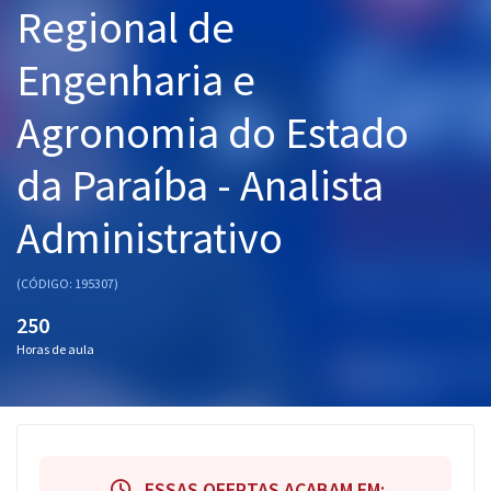
Regional de
Pós
Engenharia e
Graduação
Agronomia do Estado
OAB
da Paraíba - Analista
Mentorias
Administrativo
Questões grátis
Conteúdo gratuito
(CÓDIGO: 195307)
Blog
250
Horas de aula
Aprovados
Atendimento
ESSAS OFERTAS ACABAM EM: