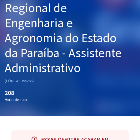
Regional de
Pós
Engenharia e
Graduação
Agronomia do Estado
OAB
da Paraíba - Assistente
Mentorias
Administrativo
Questões grátis
Conteúdo gratuito
(CÓDIGO: 195255)
Blog
208
Horas de aula
Aprovados
Atendimento
ESSAS OFERTAS ACABAM EM: