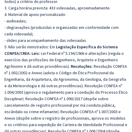
todos) a critério do professor.
3. Carga horária prevista: 433 videoaulas, aproximadamente.
4. Material de apoio personalizado:
- audioaulas;
- degravações (produzidas e organizadas em conformidade com
cada videoaula);
- slides para acompanhamento das videoaulas.
5. Não serão ministrados:
Em
Legislação Específica do Sistema
CONFEA/CREA:
Leis:
Lei Federal nº 5.194/1966 e alterações (regula o
exercício das profissões de Engenheiro, Arquiteto e Engenheiro
Agrônomo e dá outras providências).
Resoluções:
Resolução CONFEA
nº 1.002/2002 e Anexo (adota o Código de Ética Profissional da
Engenharia, da Arquitetura, da Agronomia, da Geologia, da Geografia
e da Meteorologia e dá outras providências).
Resolução CONFEA nº
1.004/2003 (aprova o regulamento para a condução do Processo Ético
Disciplinar).
Resolução CONFEA nº 1.090/2017 (dispõe sobre
cancelamento de registro profissional por má conduta pública,
escândalo ou crime infamante).
Resolução CONFEA nº 1.007/2003 e
Anexo (dispõe sobre o registro de profissionais, aprova os modelos
e os critérios para expedição de Carteira de Identidade Profissional e
dá outras providências).
Resolução CONFEA nº 1.008/2004 (dispõe