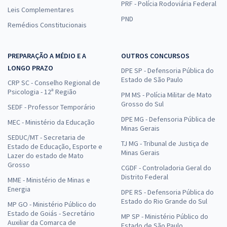
PRF - Polícia Rodoviária Federal
Leis Complementares
PND
Remédios Constitucionais
PREPARAÇÃO A MÉDIO E A
OUTROS CONCURSOS
LONGO PRAZO
DPE SP - Defensoria Pública do
Estado de São Paulo
CRP SC - Conselho Regional de
Psicologia - 12ª Região
PM MS - Polícia Militar de Mato
Grosso do Sul
SEDF - Professor Temporário
DPE MG - Defensoria Pública de
MEC - Ministério da Educação
Minas Gerais
SEDUC/MT - Secretaria de
TJ MG - Tribunal de Justiça de
Estado de Educação, Esporte e
Minas Gerais
Lazer do estado de Mato
Grosso
CGDF - Controladoria Geral do
Distrito Federal
MME - Ministério de Minas e
Energia
DPE RS - Defensoria Pública do
Estado do Rio Grande do Sul
MP GO - Ministério Público do
Estado de Goiás - Secretário
MP SP - Ministério Público do
Auxiliar da Comarca de
Estado de São Paulo