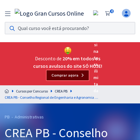
0
Assinatura Ilimitada 11
Acesso a todos os cursos. Teste grátis por 7 dias!
Assinatura OAB Até Passar
Acesso ilimitado a toda preparação para o Exame da
Desconto de
20% em todos os
Ordem, até você passar!
cursos avulsos do site SÓ HOJE!
Comprar agora
Residências Multiprofissionais
Preparação completa e intensiva para as principais
Cursos por Concurso
CREA PB
residências em saúde do Brasil
CREA PB - Conselho Regional de Engenharia e Agronomia do Estado da Paraíba - Assistente Administrativo
Concursos
PB - Administrativas
Assinatura Ilimitada
CREA PB - Conselho
Cursos 20% OFF