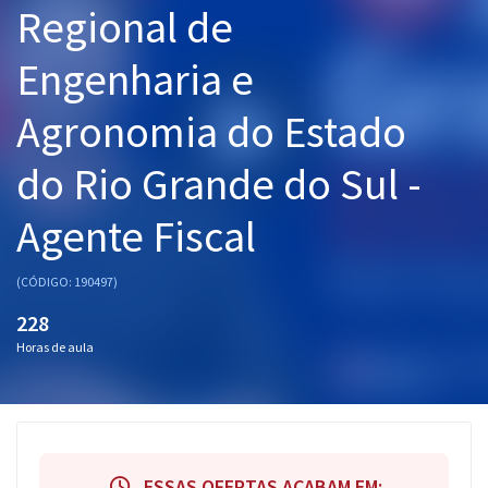
Regional de
Pós
Engenharia e
Graduação
Agronomia do Estado
OAB
do Rio Grande do Sul -
Mentorias
Agente Fiscal
Questões grátis
Conteúdo gratuito
(CÓDIGO: 190497)
Blog
228
Horas de aula
Aprovados
Atendimento
ESSAS OFERTAS ACABAM EM: