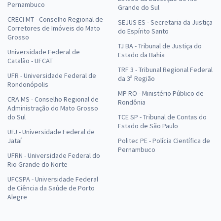
Pernambuco
Grande do Sul
CRECI MT - Conselho Regional de
SEJUS ES - Secretaria da Justiça
Corretores de Imóveis do Mato
do Espírito Santo
Grosso
TJ BA - Tribunal de Justiça do
Universidade Federal de
Estado da Bahia
Catalão - UFCAT
TRF 3 - Tribunal Regional Federal
UFR - Universidade Federal de
da 3ª Região
Rondonópolis
MP RO - Ministério Público de
CRA MS - Conselho Regional de
Rondônia
Administração do Mato Grosso
do Sul
TCE SP - Tribunal de Contas do
Estado de São Paulo
UFJ - Universidade Federal de
Jataí
Politec PE - Polícia Científica de
Pernambuco
UFRN - Universidade Federal do
Rio Grande do Norte
UFCSPA - Universidade Federal
de Ciência da Saúde de Porto
Alegre