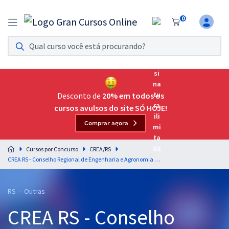
0
Assinatura Ilimitada 11
Acesso a todos os cursos. Teste grátis por 7 dias!
Assinatura OAB Até Passar
Acesso ilimitado a toda preparação para o Exame da
Desconto de
20% em todos os
Ordem, até você passar!
cursos avulsos do site SÓ HOJE!
Comprar agora
Residências Multiprofissionais
Preparação completa e intensiva para as principais
Cursos por Concurso
CREA/RS
residências em saúde do Brasil
CREA RS - Conselho Regional de Engenharia e Agronomia do Estado do Rio Grande do Sul - Agente Fiscal
Concursos
RS - Outras
Assinatura Ilimitada
CREA RS - Conselho
Cursos 20% OFF