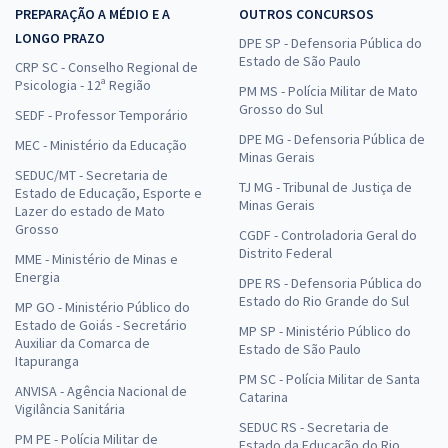
PREPARAÇÃO A MÉDIO E A
OUTROS CONCURSOS
LONGO PRAZO
DPE SP - Defensoria Pública do
Estado de São Paulo
CRP SC - Conselho Regional de
Psicologia - 12ª Região
PM MS - Polícia Militar de Mato
Grosso do Sul
SEDF - Professor Temporário
DPE MG - Defensoria Pública de
MEC - Ministério da Educação
Minas Gerais
SEDUC/MT - Secretaria de
TJ MG - Tribunal de Justiça de
Estado de Educação, Esporte e
Minas Gerais
Lazer do estado de Mato
Grosso
CGDF - Controladoria Geral do
Distrito Federal
MME - Ministério de Minas e
Energia
DPE RS - Defensoria Pública do
Estado do Rio Grande do Sul
MP GO - Ministério Público do
Estado de Goiás - Secretário
MP SP - Ministério Público do
Auxiliar da Comarca de
Estado de São Paulo
Itapuranga
PM SC - Polícia Militar de Santa
ANVISA - Agência Nacional de
Catarina
Vigilância Sanitária
SEDUC RS - Secretaria de
PM PE - Polícia Militar de
Estado da Educação do Rio