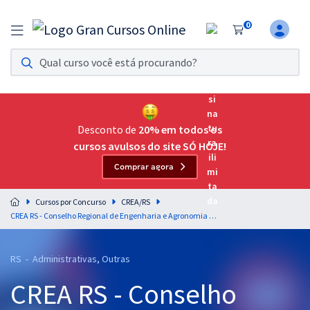
0
Assinatura Ilimitada 11
Acesso a todos os cursos. Teste grátis por 7 dias!
Assinatura OAB Até Passar
Acesso ilimitado a toda preparação para o Exame da
Desconto de
20% em todos os
Ordem, até você passar!
cursos avulsos do site SÓ HOJE!
Comprar agora
Residências Multiprofissionais
Preparação completa e intensiva para as principais
Cursos por Concurso
CREA/RS
residências em saúde do Brasil
CREA RS - Conselho Regional de Engenharia e Agronomia do Rio Grande do Sul - Assistente Administrativo
Concursos
RS - Administrativas, Outras
Assinatura Ilimitada
CREA RS - Conselho
Cursos 20% OFF