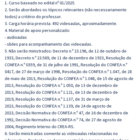
1. Curso baseado no edital nº 01/2025.
2. Serão abordados os tópicos relevantes (não necessariamente
todos) a critério do professor.
3. Carga horária prevista: 492 videoaulas, aproximadamente.
4. Material de apoio personalizado:
- audioaulas
- slides para acompanhamento das videoaulas.
5. Não serão ministrados:
Decreto n.º 23.196, de 12 de outubro de
1933,
Decreto n.º 23.569, de 11 de dezembro de 1933,
Resolução do
CONFEA n.º 0359, de 31 de julho de 1991,
Resolução do CONFEA n.º
0417, de 27 de março de 1998,
Resolução do CONFEA n.º 1.047, de 28
de maio de 2013,
Resolução do CONFEA n.º 1.048, de 15 de agosto de
2013,
Resolução do CONFEA n.º 1.050, de 13 de dezembro de
2013,
Resolução do CONFEA n.º 1.121, de 13 de dezembro de
2019,
Resolução do CONFEA n.º 1.137, de 31 de março de
2023,
Resolução do CONFEA n.º 1.139, de 24 de agosto de
2023,
Decisão Normativa do CONFEA n.º 47, de 16 de dezembro de
1992,
Decisão Normativa do CONFEA n.º 74, de 27 de agosto de
2004,
Regimento Interno do CREA-RS.
6. Serão ministradas somente as videoaulas relacionadas no