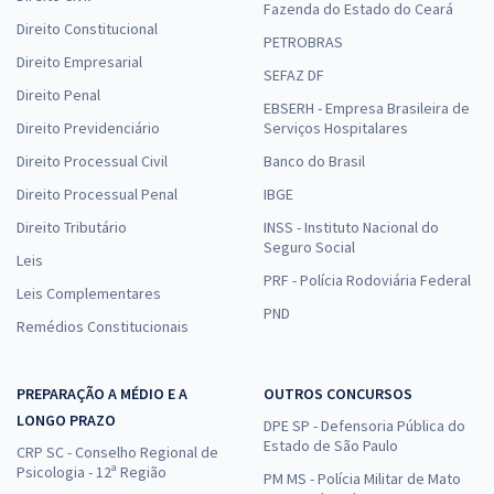
Fazenda do Estado do Ceará
Direito Constitucional
PETROBRAS
Direito Empresarial
SEFAZ DF
Direito Penal
EBSERH - Empresa Brasileira de
Direito Previdenciário
Serviços Hospitalares
Direito Processual Civil
Banco do Brasil
Direito Processual Penal
IBGE
Direito Tributário
INSS - Instituto Nacional do
Seguro Social
Leis
PRF - Polícia Rodoviária Federal
Leis Complementares
PND
Remédios Constitucionais
PREPARAÇÃO A MÉDIO E A
OUTROS CONCURSOS
LONGO PRAZO
DPE SP - Defensoria Pública do
Estado de São Paulo
CRP SC - Conselho Regional de
Psicologia - 12ª Região
PM MS - Polícia Militar de Mato