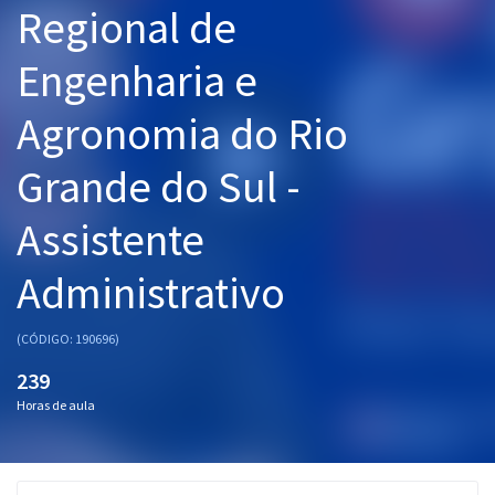
Regional de
Pós
Engenharia e
Graduação
Agronomia do Rio
OAB
Grande do Sul -
Mentorias
Assistente
Questões grátis
Conteúdo gratuito
Administrativo
Blog
(CÓDIGO: 190696)
Aprovados
239
Horas de aula
Atendimento