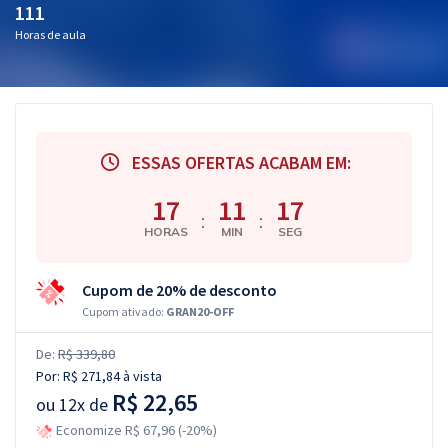
111
Horas de aula
ESSAS OFERTAS ACABAM EM:
17
11
16
:
:
HORAS
MIN
SEG
Cupom de 20% de desconto
Cupom ativado:
GRAN20-OFF
De:
R$ 339,80
Por:
R$ 271,84
à vista
R$ 22,65
ou
12x de
Economize R$ 67,96 (-20%)