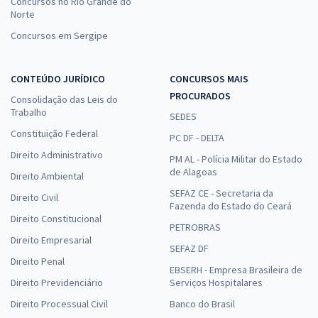
Concursos no Rio Grande do
Norte
Concursos em Sergipe
CONTEÚDO JURÍDICO
CONCURSOS MAIS
PROCURADOS
Consolidação das Leis do
Trabalho
SEDES
Constituição Federal
PC DF - DELTA
Direito Administrativo
PM AL - Polícia Militar do Estado
de Alagoas
Direito Ambiental
SEFAZ CE - Secretaria da
Direito Civil
Fazenda do Estado do Ceará
Direito Constitucional
PETROBRAS
Direito Empresarial
SEFAZ DF
Direito Penal
EBSERH - Empresa Brasileira de
Direito Previdenciário
Serviços Hospitalares
Direito Processual Civil
Banco do Brasil