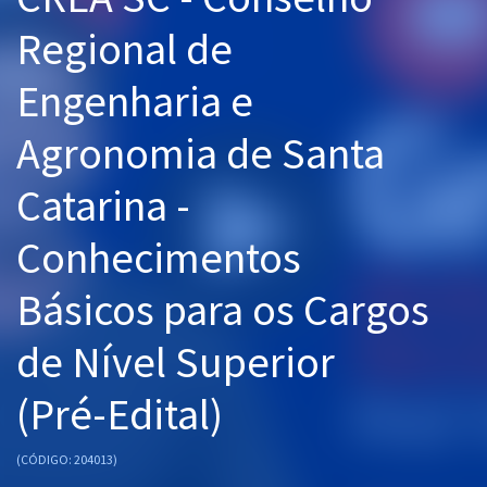
Pós
Regional de
Graduação
Engenharia e
OAB
Agronomia de Santa
Mentorias
Catarina -
Questões grátis
Conhecimentos
Conteúdo gratuito
Básicos para os Cargos
Blog
de Nível Superior
Aprovados
(Pré-Edital)
Atendimento
(CÓDIGO: 204013)