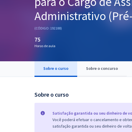
para o Cargo de Ass
Pós
Administrativo (Pré-
Graduação
(CÓDIGO: 192188)
OAB
75
Mentorias
Horas de aula
Questões grátis
Sobre o curso
Sobre o concurso
Conteúdo gratuito
Blog
Sobre o curso
Aprovados
Atendimento
Satisfação garantida ou seu dinheiro de vo
Você poderá efetuar o cancelamento e obter 
satisfação garantida ou seu dinheiro de volta