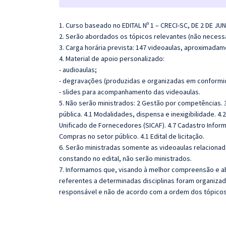
1. Curso baseado no EDITAL Nº 1 – CRECI-SC, DE 2 DE JU
2. Serão abordados os tópicos relevantes (não necessa
3. Carga horária prevista: 147 videoaulas, aproximadam
4. Material de apoio personalizado:
- audioaulas;
- degravações (produzidas e organizadas em conformi
- slides para acompanhamento das videoaulas.
5. Não serão ministrados: 2 Gestão por competências. 
pública. 4.1 Modalidades, dispensa e inexigibilidade. 
Unificado de Fornecedores (SICAF). 4.7 Cadastro Inform
Compras no setor público. 4.1 Edital de licitação.
6. Serão ministradas somente as videoaulas relaciona
constando no edital, não serão ministrados.
7. Informamos que, visando à melhor compreensão e ab
referentes a determinadas disciplinas foram organizad
responsável e não de acordo com a ordem dos tópico