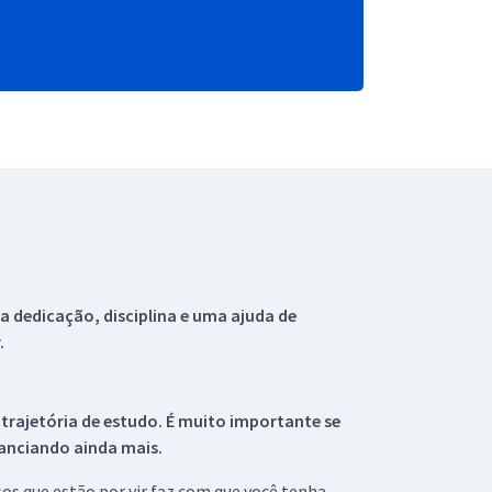
 dedicação, disciplina e uma ajuda de
.
 trajetória de estudo. É muito importante se
tanciando ainda mais.
s que estão por vir faz com que você tenha