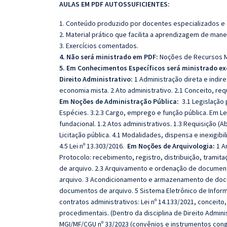
AULAS EM PDF AUTOSSUFICIENTES:
1. Conteúdo produzido por docentes especializados e
2. Material prático que facilita a aprendizagem de mane
3. Exercícios comentados.
4. Não será ministrado em PDF:
Noções de Recursos Ma
5. Em Conhecimentos Específicos será ministrado ex
Direito Administrativo:
1 Administração direta e indir
economia mista. 2 Ato administrativo. 2.1 Conceito, req
Em
Noções de Administração Pública:
3.1 Legislação 
Espécies. 3.2.3 Cargo, emprego e função pública. Em Leg
fundacional. 1.2 Atos administrativos. 1.3 Requisição (
Licitação pública. 4.1 Modalidades, dispensa e inexigib
4.5 Lei nº 13.303/2016.
Em Noções de Arquivologia:
1 A
Protocolo: recebimento, registro, distribuição, trami
de arquivo. 2.3 Arquivamento e ordenação de documen
arquivo. 3 Acondicionamento e armazenamento de doc
documentos de arquivo. 5 Sistema Eletrônico de Inform
contratos administrativos: Lei nº 14.133/2021, conceito
procedimentais. (Dentro da disciplina de Direito Adminis
MGI/MF/CGU nº 33/2023 (convênios e instrumentos congê