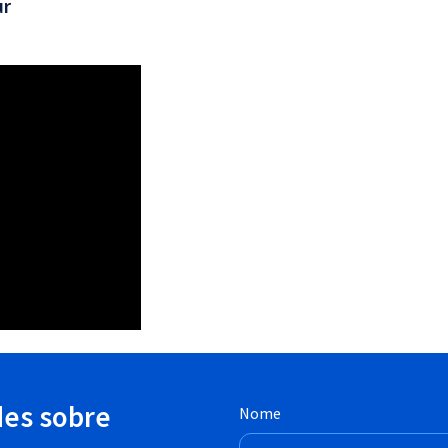
ur
des sobre
Nome