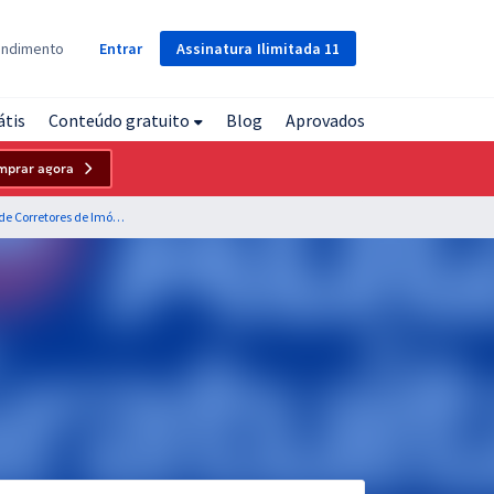
Assinatura
Ilimitada
11
endimento
Entrar
átis
Conteúdo gratuito
Blog
Aprovados
mprar agora
CRECI 11ª Região - Conselho Regional de Corretores de Imóveis de Santa Catarina - Conhecimentos Específicos para o Cargo de Assistente Administrativo (Pré-edital)