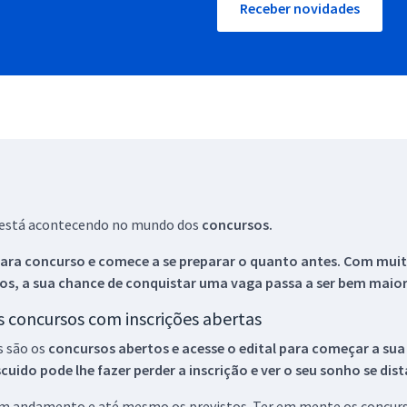
Receber novidades
ue está acontecendo no mundo dos
concursos.
ara concurso e comece a se preparar o quanto antes. Com muita
os, a sua chance de conquistar uma vaga passa a ser bem maior
os concursos com inscrições abertas
s são os
concursos abertos e acesse o edital para começar a sua
ido pode lhe fazer perder a inscrição e ver o seu sonho se dis
 em andamento e até mesmo os previstos. Ter em mente os concurso