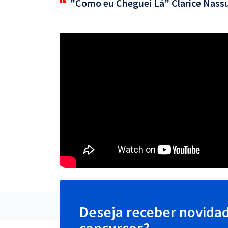
"Como eu Cheguei Lá" Clarice Nass
Deseja receber novida