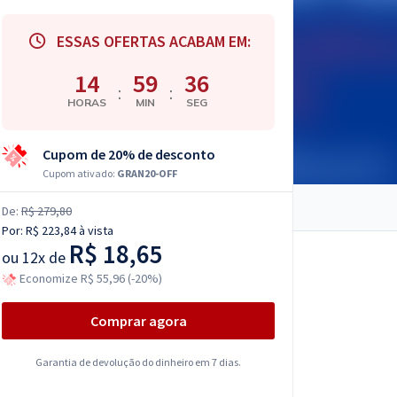
ESSAS OFERTAS ACABAM EM:
14
59
35
:
:
HORAS
MIN
SEG
Cupom de 20% de desconto
Cupom ativado:
GRAN20-OFF
De:
R$ 279,80
Por:
R$ 223,84
à vista
R$ 18,65
ou
12x de
Economize R$ 55,96 (-20%)
Comprar agora
Garantia de devolução do dinheiro em 7 dias.