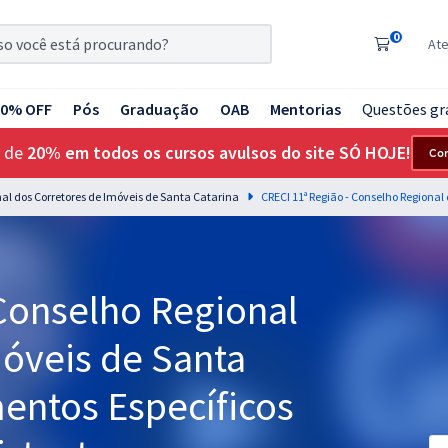
0
At
20% OFF
Pós
Graduação
OAB
Mentorias
Questões gr
 de
20% em todos os cursos avulsos do site SÓ HOJE!
Co
nal dos Corretores de Imóveis de Santa Catarina
 Conselho Regional
móveis de Santa
entos Específicos