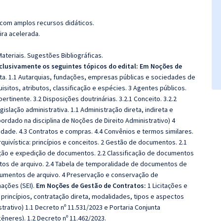
 com amplos recursos didáticos.
ira acelerada.
teriais. Sugestões Bibliográficas.
clusivamente os seguintes tópicos do edital: Em Noções de
eta. 1.1 Autarquias, fundações, empresas públicas e sociedades de
uisitos, atributos, classificação e espécies. 3 Agentes públicos.
pertinente. 3.2 Disposições doutrinárias. 3.2.1 Conceito. 3.2.2
islação administrativa. 1.1 Administração direta, indireta e
Abordado na disciplina de Noções de Direito Administrativo) 4
ilidade. 4.3 Contratos e compras. 4.4 Convênios e termos similares.
rquivística: princípios e conceitos. 2 Gestão de documentos. 2.1
tação e expedição de documentos. 2.2 Classificação de documentos
tos de arquivo. 2.4 Tabela de temporalidade de documentos de
umentos de arquivo. 4 Preservação e conservação de
ações (SEI).
Em Noções de Gestão de Contratos:
1 Licitações e
, princípios, contratação direta, modalidades, tipos e aspectos
trativo) 1.1 Decreto nº 11.531/2023 e Portaria Conjunta
neres). 1.2 Decreto nº 11.462/2023.