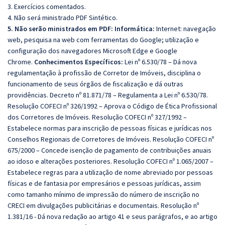
3. Exercícios comentados.
4. Não será ministrado PDF Sintético.
5. Não serão ministrados em PDF: Informática:
Internet: navegação
web, pesquisa na web com ferramentas do Google; utilização e
configuração dos navegadores Microsoft Edge e Google
Chrome.
Conhecimentos Específicos:
Lei nº 6.530/78 – Dá nova
regulamentação à profissão de Corretor de Imóveis, disciplina o
funcionamento de seus órgãos de fiscalização e dá outras
providências. Decreto nº 81.871/78 – Regulamenta a Lei nº 6.530/78.
Resolução COFECI nº 326/1992 – Aprova o Código de Ética Profissional
dos Corretores de Imóveis. Resolução COFECI nº 327/1992 –
Estabelece normas para inscrição de pessoas físicas e jurídicas nos
Conselhos Regionais de Corretores de Imóveis. Resolução COFECI nº
675/2000 – Concede isenção de pagamento de contribuições anuais
ao idoso e alterações posteriores. Resolução COFECI nº 1.065/2007 –
Estabelece regras para a utilização de nome abreviado por pessoas
físicas e de fantasia por empresários e pessoas jurídicas, assim
como tamanho mínimo de impressão do número de inscrição no
CRECI em divulgações publicitárias e documentais. Resolução nº
1.381/16 - Dá nova redação ao artigo 41 e seus parágrafos, e ao artigo