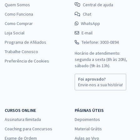
Quem Somos
Central de ajuda
Como Funciona
Chat
Como Comprar
WhatsApp
Loja Social
E-mail
Programa de Afiliados
Telefone: 3003-0894
Trabalhe Conosco
Horário de atendimento:
segunda a sexta (8h às 20h),
Preferência de Cookies
sábado (9h às 13h).
Foi aprovado?
Envie-nos a sua história!
CURSOS ONLINE
PÁGINAS ÚTEIS
Assinatura Ilimitada
Depoimentos
Coaching para Concursos
Material Grátis
Exame de Ordem
Aulas ao Vivo