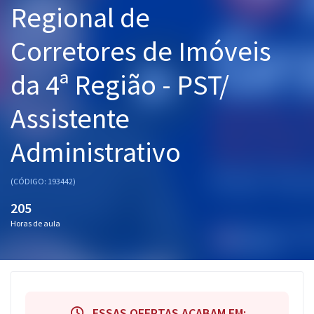
Regional de
Pós
Corretores de Imóveis
Graduação
da 4ª Região - PST/
OAB
Assistente
Mentorias
Administrativo
Questões grátis
Conteúdo gratuito
(CÓDIGO: 193442)
Blog
205
Horas de aula
Aprovados
Atendimento
ESSAS OFERTAS ACABAM EM: