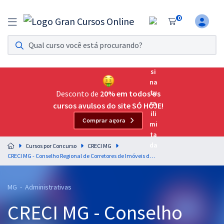
0
Assinatura Ilimitada 11
Acesso a todos os cursos. Teste grátis por 7 dias!
Assinatura OAB Até Passar
Acesso ilimitado a toda preparação para o Exame da
Desconto de
20% em todos os
Ordem, até você passar!
cursos avulsos do site SÓ HOJE!
Comprar agora
Residências Multiprofissionais
Preparação completa e intensiva para as principais
Cursos por Concurso
CRECI MG
residências em saúde do Brasil
CRECI MG - Conselho Regional de Corretores de Imóveis da 4ª Região - PST/ Assistente Administrativo
Concursos
MG - Administrativas
Assinatura Ilimitada
CRECI MG - Conselho
Cursos 20% OFF