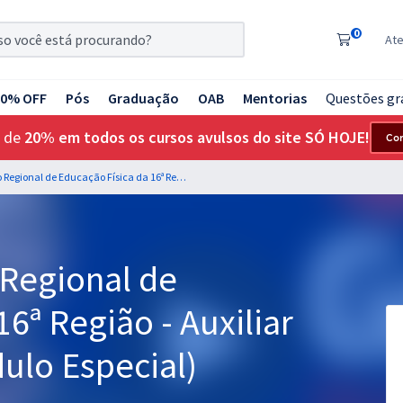
0
At
20% OFF
Pós
Graduação
OAB
Mentorias
Questões gr
 de
20% em todos os cursos avulsos do site SÓ HOJE!
Co
CREF 16 - Conselho Regional de Educação Física da 16ª Região - Auxiliar Administrativo (Módulo Especial)
 Regional de
6ª Região - Auxiliar
ulo Especial)