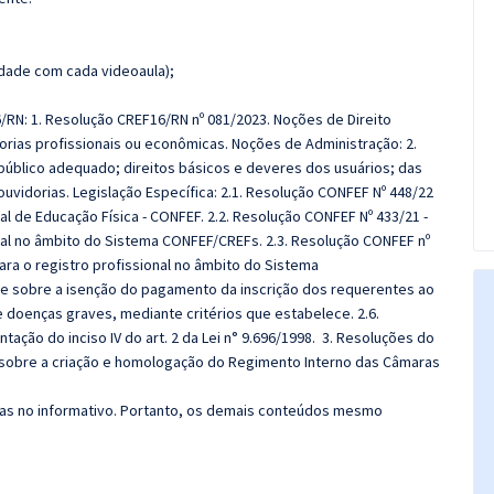
dade com cada videoaula);
/RN: 1. Resolução CREF16/RN nº 081/2023. Noções de Direito
gorias profissionais ou econômicas. Noções de Administração: 2.
o público adequado; direitos básicos e deveres dos usuários; das
uvidorias. Legislação Específica: 2.1. Resolução CONFEF Nº 448/22
l de Educação Física - CONFEF. 2.2. Resolução CONFEF Nº 433/21 -
nal no âmbito do Sistema CONFEF/CREFs. 2.3. Resolução CONFEF nº
ra o registro profissional no âmbito do Sistema
õe sobre a isenção do pagamento da inscrição dos requerentes ao
 doenças graves, mediante critérios que estabelece. 2.6.
ação do inciso IV do art. 2 da Lei n° 9.696/1998. 3. Resoluções do
e sobre a criação e homologação do Regimento Interno das Câmaras
das no informativo. Portanto, os demais conteúdos mesmo