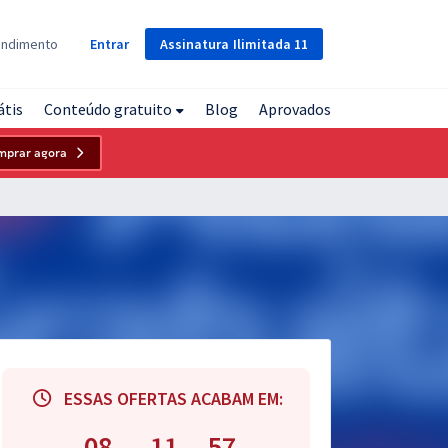
Assinatura
Ilimitada
11
endimento
Entrar
átis
Conteúdo gratuito
Blog
Aprovados
mprar agora
ESSAS OFERTAS ACABAM EM:
08
11
56