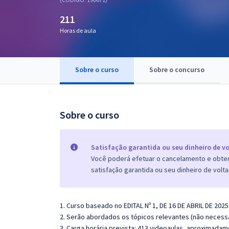
Pós
211
Graduação
Horas de aula
OAB
Sobre o curso
Sobre o concurso
Mentorias
Questões grátis
Sobre o curso
Conteúdo gratuito
Blog
Satisfação garantida ou seu dinheiro de vo
Você poderá efetuar o cancelamento e obter 
Aprovados
satisfação garantida ou seu dinheiro de volta
Atendimento
1. Curso baseado no EDITAL Nº 1, DE 16 DE ABRIL DE 2025
2. Serão abordados os tópicos relevantes (não necessa
3. Carga horária prevista: 413 videoaulas, aproximadam