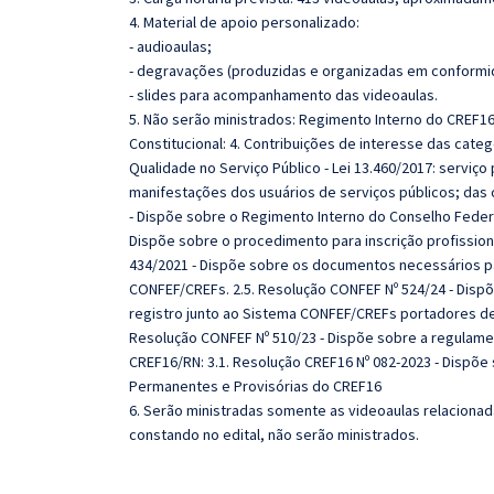
4. Material de apoio personalizado:
- audioaulas;
- degravações (produzidas e organizadas em conformi
- slides para acompanhamento das videoaulas.
5. Não serão ministrados: Regimento Interno do CREF16
Constitucional: 4. Contribuições de interesse das cate
Qualidade no Serviço Público - Lei 13.460/2017: serviç
manifestações dos usuários de serviços públicos; das o
- Dispõe sobre o Regimento Interno do Conselho Federa
Dispõe sobre o procedimento para inscrição profissio
434/2021 - Dispõe sobre os documentos necessários pa
CONFEF/CREFs. 2.5. Resolução CONFEF Nº 524/24 - Disp
registro junto ao Sistema CONFEF/CREFs portadores de
Resolução CONFEF Nº 510/23 - Dispõe sobre a regulament
CREF16/RN: 3.1. Resolução CREF16 Nº 082-2023 - Dispõ
Permanentes e Provisórias do CREF16
6. Serão ministradas somente as videoaulas relaciona
constando no edital, não serão ministrados.