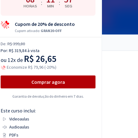
:
:
HORAS
MIN
SEG
Cupom de 20% de desconto
Cupom ativado:
GRAN20-OFF
De:
R$ 399,80
Por:
R$ 319,84
à vista
R$ 26,65
ou
12x de
Economize R$ 79,96 (-20%)
Comprar agora
Garantia de devolução do dinheiro em 7 dias.
Este curso inclui:
Videoaulas
Audioaulas
PDFs