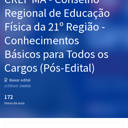
Pós
Regional de Educação
Graduação
Física da 21º Região -
OAB
Conhecimentos
Mentorias
Básicos para Todos os
Questões grátis
Cargos (Pós-Edital)
Conteúdo gratuito
Baixar edital
Blog
(CÓDIGO: 206850)
Aprovados
172
Horas de aula
Atendimento