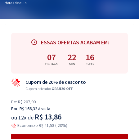
Horas de aula
ESSAS OFERTAS ACABAM EM:
07
22
16
:
:
HORAS
MIN
SEG
Cupom de 20% de desconto
Cupom ativado:
GRAN20-OFF
De:
R$ 207,90
Por:
R$ 166,32
à vista
R$ 13,86
ou
12x de
Economize R$ 41,58 (-20%)