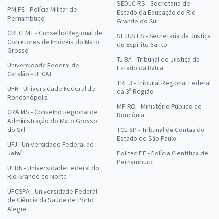
SEDUC RS - Secretaria de
PM PE - Polícia Militar de
Estado da Educação do Rio
Pernambuco
Grande do Sul
CRECI MT - Conselho Regional de
SEJUS ES - Secretaria da Justiça
Corretores de Imóveis do Mato
do Espírito Santo
Grosso
TJ BA - Tribunal de Justiça do
Universidade Federal de
Estado da Bahia
Catalão - UFCAT
TRF 3 - Tribunal Regional Federal
UFR - Universidade Federal de
da 3ª Região
Rondonópolis
MP RO - Ministério Público de
CRA MS - Conselho Regional de
Rondônia
Administração do Mato Grosso
do Sul
TCE SP - Tribunal de Contas do
Estado de São Paulo
UFJ - Universidade Federal de
Jataí
Politec PE - Polícia Científica de
Pernambuco
UFRN - Universidade Federal do
Rio Grande do Norte
UFCSPA - Universidade Federal
de Ciência da Saúde de Porto
Alegre