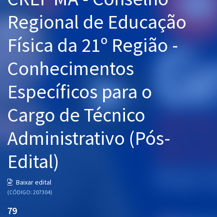
Pós
Regional de Educação
Graduação
Física da 21º Região -
OAB
Conhecimentos
Mentorias
Específicos para o
Questões grátis
Cargo de Técnico
Conteúdo gratuito
Administrativo (Pós-
Blog
Edital)
Aprovados
Baixar edital
Atendimento
(CÓDIGO: 207304)
79