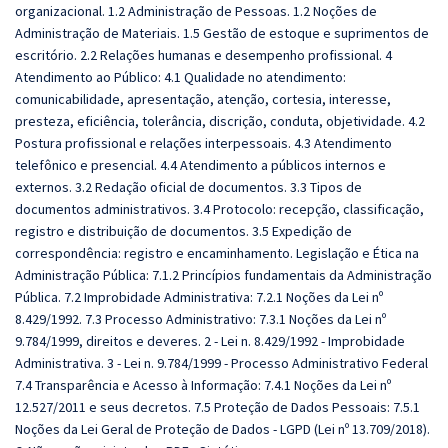
organizacional. 1.2 Administração de Pessoas. 1.2 Noções de
Administração de Materiais. 1.5 Gestão de estoque e suprimentos de
escritório. 2.2 Relações humanas e desempenho profissional. 4
Atendimento ao Público: 4.1 Qualidade no atendimento:
comunicabilidade, apresentação, atenção, cortesia, interesse,
presteza, eficiência, tolerância, discrição, conduta, objetividade. 4.2
Postura profissional e relações interpessoais. 4.3 Atendimento
telefônico e presencial. 4.4 Atendimento a públicos internos e
externos. 3.2 Redação oficial de documentos. 3.3 Tipos de
documentos administrativos. 3.4 Protocolo: recepção, classificação,
registro e distribuição de documentos. 3.5 Expedição de
correspondência: registro e encaminhamento. Legislação e Ética na
Administração Pública: 7.1.2 Princípios fundamentais da Administração
Pública. 7.2 Improbidade Administrativa: 7.2.1 Noções da Lei nº
8.429/1992. 7.3 Processo Administrativo: 7.3.1 Noções da Lei nº
9.784/1999, direitos e deveres. 2 - Lei n. 8.429/1992 - Improbidade
Administrativa. 3 - Lei n. 9.784/1999 - Processo Administrativo Federal
7.4 Transparência e Acesso à Informação: 7.4.1 Noções da Lei nº
12.527/2011 e seus decretos. 7.5 Proteção de Dados Pessoais: 7.5.1
Noções da Lei Geral de Proteção de Dados - LGPD (Lei nº 13.709/2018).