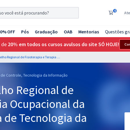
0
At
20% OFF
Pós
Graduação
OAB
Mentorias
Questões gr
 de
20% em todos os cursos avulsos do site SÓ HOJE!
Co
CREFITO 17 - Conselho Regional de Fisioterapia e Terapia Ocupacional da 17ª Região - Analista de Tecnologia da Informação
e de Controle, Tecnologia da Informação
lho Regional de
pia Ocupacional da
ta de Tecnologia da