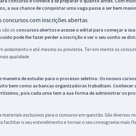
ara concurso e comece a se preparar o quanto antes. Com muita
os, a sua chance de conquistar uma vaga passa a ser bem maior
os concursos com inscrições abertas
s são os
concursos abertos e acesse o edital para começar a sua
ido pode lhe fazer perder a inscrição e ver o seu sonho se dis
 em andamento e até mesmo os previstos. Ter em mente os concurso
ais qualidade.
 maneira de estudar para o processo seletivo. Os nossos curso
uito bem como as bancas organizadoras trabalham. Conhecer a
tíssimo, pois cada uma tem a sua forma de administrar os proc
 a materiais exclusivos para o concurso em questão. São diversos 
a facilitar o seu entendimento e tornar o seu cronograma mais fle