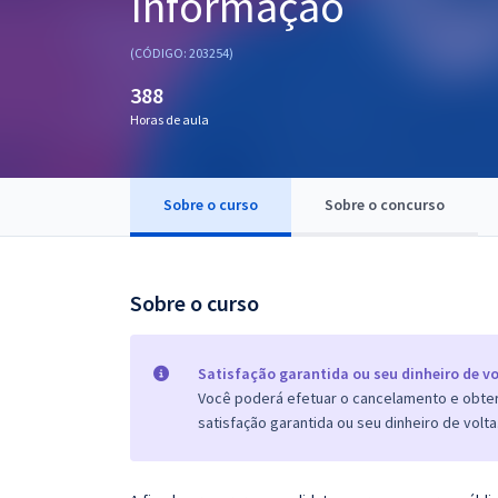
Informação
Pós
(CÓDIGO: 203254)
Graduação
388
Horas de aula
OAB
Mentorias
Sobre o curso
Sobre o concurso
Questões grátis
Conteúdo gratuito
Sobre o curso
Blog
Aprovados
Satisfação garantida ou seu dinheiro de vo
Você poderá efetuar o cancelamento e obter 
satisfação garantida ou seu dinheiro de volta
Atendimento