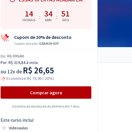
14
34
50
:
:
HORAS
MIN
SEG
Cupom de 20% de desconto
Cupom ativado:
GRAN20-OFF
De:
R$ 399,80
Por:
R$ 319,84
à vista
R$ 26,65
ou
12x de
Economize R$ 79,96 (-20%)
Comprar agora
Garantia de devolução do dinheiro em 7 dias.
Este curso inclui:
Videoaulas