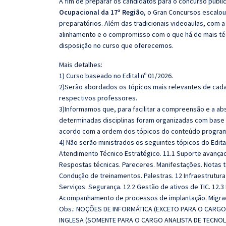
A fim de preparar os candidatos para o concurso públi
Ocupacional da 17ª Região
, o Gran Concursos escalo
preparatórios. Além das tradicionais videoaulas, com a
alinhamento e o compromisso com o que há de mais té
disposição no curso que oferecemos.
Mais detalhes:
1) Curso baseado no Edital nº 01/2026.
2)Serão abordados os tópicos mais relevantes de cada 
respectivos professores.
3)Informamos que, para facilitar a compreensão e a ab
determinadas disciplinas foram organizadas com base n
acordo com a ordem dos tópicos do conteúdo program
4) Não serão ministrados os seguintes tópicos do Edit
Atendimento Técnico Estratégico. 11.1 Suporte avança
Respostas técnicas. Pareceres. Manifestações. Notas t
Condução de treinamentos. Palestras. 12 Infraestrutu
Serviços. Segurança. 12.2 Gestão de ativos de TIC. 12.3
Acompanhamento de processos de implantação. Migraç
Obs.:
NOÇÕES DE INFORMÁTICA (EXCETO PARA O CARGO
INGLESA (SOMENTE PARA O CARGO ANALISTA DE TECNO