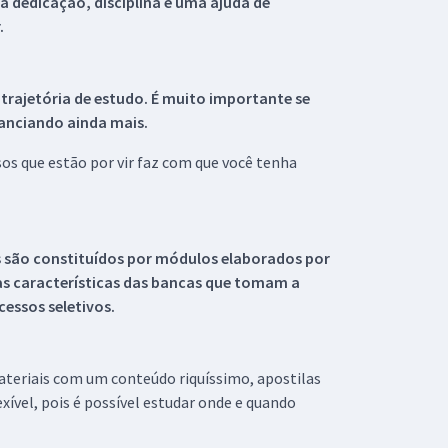
 dedicação, disciplina e uma ajuda de
.
 trajetória de estudo. É muito importante se
tanciando ainda mais.
s que estão por vir faz com que você tenha
s são constituídos por módulos elaborados por
s características das bancas que tomam a
essos seletivos.
materiais com um conteúdo riquíssimo, apostilas
xível, pois é possível estudar onde e quando