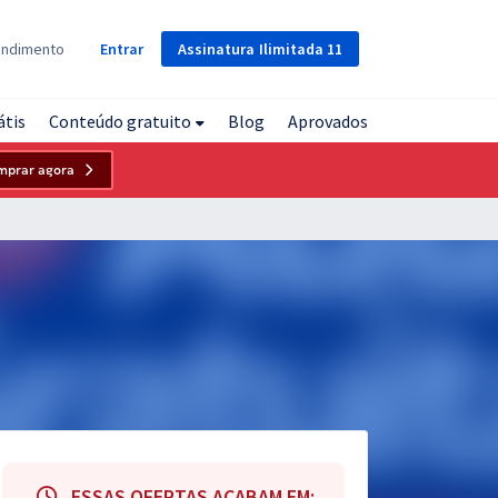
Assinatura
Ilimitada
11
endimento
Entrar
átis
Conteúdo gratuito
Blog
Aprovados
mprar agora
ESSAS OFERTAS ACABAM EM: