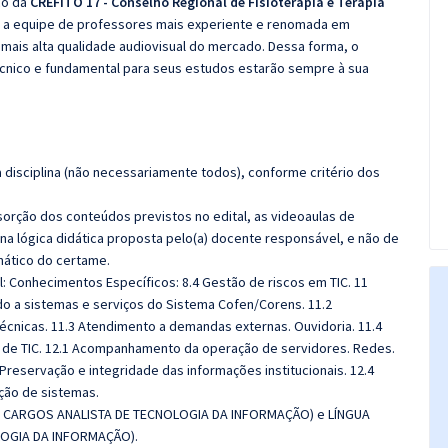
co da
CREFITO 17 - Conselho Regional de Fisioterapia e Terapia
u a equipe de professores mais experiente e renomada em
 mais alta qualidade audiovisual do mercado. Dessa forma, o
cnico e fundamental para seus estudos estarão sempre à sua
disciplina (não necessariamente todos), conforme critério dos
sorção dos conteúdos previstos no edital, as videoaulas de
a lógica didática proposta pelo(a) docente responsável, e não de
ático do certame.
al: Conhecimentos Específicos:
8.4 Gestão de riscos em TIC. 11
do a sistemas e serviços do Sistema Cofen/Corens. 11.2
écnicas. 11.3 Atendimento a demandas externas. Ouvidoria. 11.4
ra de TIC. 12.1 Acompanhamento da operação de servidores. Redes.
 Preservação e integridade das informações institucionais. 12.4
ão de sistemas.
 CARGOS ANALISTA DE TECNOLOGIA DA INFORMAÇÃO) e LÍNGUA
LOGIA DA INFORMAÇÃO).